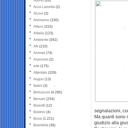
Aborto
(20)
Acca Larentia
(2)
Alcool
(3)
Alemanno
(150)
Alfano
(315)
Alitalia
(123)
Ambiente
(341)
AN
(210)
Animali
(74)
Arancioni
(2)
arte
(175)
Attentato
(329)
Auguri
(13)
Batini
(3)
Berlusconi
(4.295)
Bersani
(234)
Biasotti
(12)
segnalazioni, co
Boldrini
(4)
Ma quanti sono sta
Bossi
(1.221)
giudizio alla gi
Brambilla
(38)