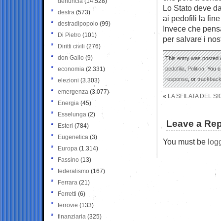
denuncia
(14.528)
Lo Stato deve dar
destra
(573)
ai pedofili la fin
destradipopolo
(99)
Invece che pensa
Di Pietro
(101)
per salvare i nos
Diritti civili
(276)
don Gallo
(9)
This entry was posted o
economia
(2.331)
pedofilia
,
Politica
. You c
response
, or
trackbac
elezioni
(3.303)
emergenza
(3.077)
«
LA SFILATA DEL 
Energia
(45)
Esselunga
(2)
Leave a Rep
Esteri
(784)
Eugenetica
(3)
You must be
log
Europa
(1.314)
Fassino
(13)
federalismo
(167)
Ferrara
(21)
Ferretti
(6)
ferrovie
(133)
finanziaria
(325)