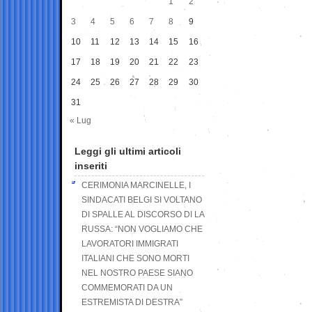
1
2
3
4
5
6
7
8
9
10
11
12
13
14
15
16
17
18
19
20
21
22
23
24
25
26
27
28
29
30
31
« Lug
Leggi gli ultimi articoli
inseriti
CERIMONIA MARCINELLE, I
SINDACATI BELGI SI VOLTANO
DI SPALLE AL DISCORSO DI LA
RUSSA: “NON VOGLIAMO CHE
LAVORATORI IMMIGRATI
ITALIANI CHE SONO MORTI
NEL NOSTRO PAESE SIANO
COMMEMORATI DA UN
ESTREMISTA DI DESTRA”