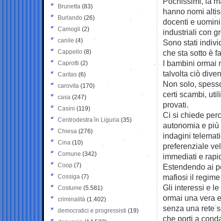
Pochissimi, la ma
Brunetta
(83)
hanno nomi altiso
Burlando
(26)
docenti e uomini 
Camogli
(2)
industriali con g
canile
(4)
Sono stati indiv
Cappello
(8)
che sta sotto è f
I bambini ormai 
Caprotti
(2)
talvolta ciò div
Caritas
(6)
Non solo, spesso
carovita
(170)
certi scambi, util
casa
(247)
provati.
Casini
(119)
Ci si chiede per
Centrodestra in Liguria
(35)
autonomia e più p
Chiesa
(276)
indagini telemati
Cina
(10)
preferenziale vel
Comune
(342)
immediati e rapid
Coop
(7)
Estendendo ai ped
mafiosi il regim
Cossiga
(7)
Gli interessi e l
Costume
(5.581)
ormai una vera 
criminalità
(1.402)
senza una rete s
democratici e progressisti
(19)
che porti a cond