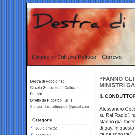
“FANNO GLI
Destra di Popolo.net
MINISTRI G
Circolo Genovese di Cultura e
Politica
IL CONDUTTORE
Diretto da Riccardo Fucile
Scrivici: destradipopolo@gmail.com
Alessandro Cecch
su Rai Radio1 ha
Categorie
stanno già facend
di gay. In questo
100 giorni
(5)
ce ne sono tre”.