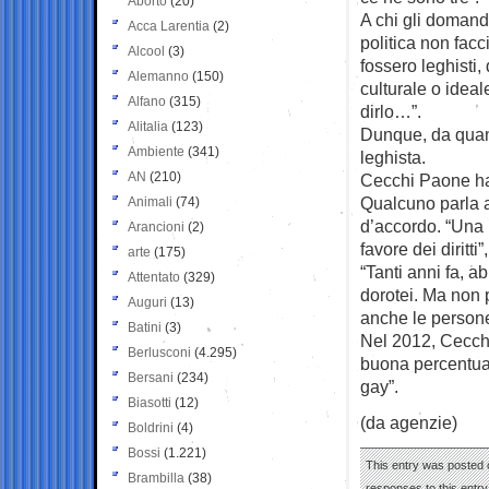
Aborto
(20)
A chi gli domand
Acca Larentia
(2)
politica non fac
Alcool
(3)
fossero leghisti,
Alemanno
(150)
culturale o ideal
Alfano
(315)
dirlo…”.
Alitalia
(123)
Dunque, da quanto
Ambiente
(341)
leghista.
AN
(210)
Cecchi Paone ha 
Qualcuno parla ad
Animali
(74)
d’accordo. “Una 
Arancioni
(2)
favore dei diritti
arte
(175)
“Tanti anni fa, 
Attentato
(329)
dorotei. Ma non 
Auguri
(13)
anche le persone
Batini
(3)
Nel 2012, Cecchi
Berlusconi
(4.295)
buona percentuale 
Bersani
(234)
gay”.
Biasotti
(12)
(da agenzie)
Boldrini
(4)
Bossi
(1.221)
This entry was posted o
Brambilla
(38)
responses to this entr