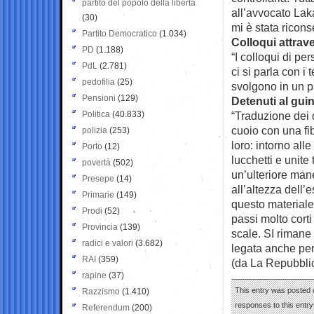
partito del popolo della libertà
all’avvocato Laka
(30)
mi è stata ricons
Partito Democratico
(1.034)
Colloqui attrav
PD
(1.188)
“I colloqui di pe
PdL
(2.781)
ci si parla con i
pedofilia
(25)
svolgono in un p
Pensioni
(129)
Detenuti al gui
Politica
(40.833)
“Traduzione dei d
cuoio con una fib
polizia
(253)
loro: intorno all
Porto
(12)
lucchetti e unite
povertà
(502)
un’ulteriore mane
Presepe
(14)
all’altezza dell’
Primarie
(149)
questo materiale 
Prodi
(52)
passi molto corti
Provincia
(139)
scale. SI rimane 
radici e valori
(3.682)
legata anche per 
RAI
(359)
(da La Repubbli
rapine
(37)
This entry was posted o
Razzismo
(1.410)
responses to this entr
Referendum
(200)