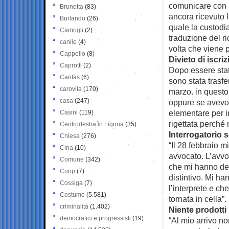
comunicare con i
Brunetta
(83)
ancora ricevuto 
Burlando
(26)
quale la custodia
Camogli
(2)
traduzione del rico
canile
(4)
volta che viene p
Cappello
(8)
Divieto di iscri
Caprotti
(2)
Dopo essere stat
Caritas
(6)
sono stata trasfe
carovita
(170)
marzo. in questo
casa
(247)
oppure se avevo 
elementare per i
Casini
(119)
rigettata perché 
Centrodestra in Liguria
(35)
Interrogatorio 
Chiesa
(276)
“Il 28 febbraio 
Cina
(10)
avvocato. L’avvo
Comune
(342)
che mi hanno det
Coop
(7)
distintivo. Mi h
Cossiga
(7)
l’interprete e ch
Costume
(5.581)
tornata in cella”.
criminalità
(1.402)
Niente prodotti 
democratici e progressisti
(19)
“Al mio arrivo no