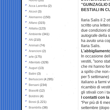
Aborto
(20)
“GUINZAGLIO 
Acca Larentia
(2)
BESTIALI IN C
Alcool
(3)
Alemanno
(150)
Ilaria Salis il 2
Alfano
(315)
scritto una lette
Alitalia
(123)
due condizioni 
Ambiente
(341)
autografe della 
AN
(210)
ha avuto una cop
Ilaria Salis.
Animali
(74)
L’abbigliament
Arancioni
(2)
In occasione dell
arte
(175)
vestiti, ”sono st
Attentato
(329)
che mi hanno forn
Auguri
(13)
a spillo che non 
Batini
(3)
per 5 settimane)
Berlusconi
(4.295)
italiano a farmi 
Bersani
(234)
ricambio di vesti
Biasotti
(12)
gli stivali con i
Boldrini
(4)
I contatti con la
Bossi
(1.221)
“Per più di 6 me
settembre (dopo 
Brambilla
(38)