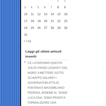
1
2
3
4
5
6
7
8
9
10
11
12
13
14
15
16
17
18
19
20
21
22
23
24
25
26
27
28
29
30
31
« Lug
Leggi gli ultimi articoli
inseriti
CE LA FARANNO QUESTA
VOLTA I PAVIDI LEGHISTI “DEL
NORD” A METTERE SOTTO
SCHIAFFO SALVINI? I
GOVERNATORI ATTILIO
FONTANA E MASSIMILIANO
FEDRIGA, INSIEME AL “DOGE”
LUCA ZAIA, SONO PRONTI A
FORMALIZZARE UNA