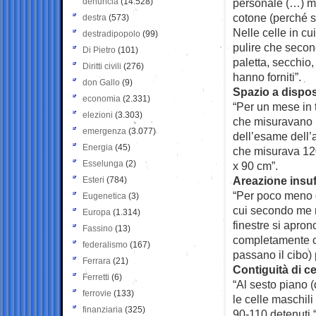
denuncia
(14.528)
personale (…) mi
cotone (perché s
destra
(573)
Nelle celle in c
destradipopolo
(99)
pulire che secon
Di Pietro
(101)
paletta, secchio,
Diritti civili
(276)
hanno forniti”.
don Gallo
(9)
Spazio a disposi
economia
(2.331)
“Per un mese in t
elezioni
(3.303)
che misuravano m
emergenza
(3.077)
dell’esame dell’
Energia
(45)
che misurava 12
Esselunga
(2)
x 90 cm”.
Areazione insuff
Esteri
(784)
“Per poco meno d
Eugenetica
(3)
cui secondo me n
Europa
(1.314)
finestre si apron
Fassino
(13)
completamente ch
federalismo
(167)
passano il cibo) 
Ferrara
(21)
Contiguità di ce
Ferretti
(6)
“Al sesto piano (
ferrovie
(133)
le celle maschili
finanziaria
(325)
90-110 detenuti 