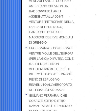
VENEZUELANO .IL COLOSSO
AMERICANO CHEVRON HA
RADDOPPIATO L’AREA
ASSEGNATA ALLA JOINT
VENTURE “PETROPIAR” NELLA
FASCIA DELL’ORINOCO,
L’AREA CHE OSPITA LE
MAGGIORI RISERVE MONDIALI
DI GREGGIO
LA GERMANIA SI CONFERMA IL
VENTRE MOLLE DELL’EUROPA
(PER LA GIOIA DI PUTIN). COME
MAI I TEDESCHI NON
VOGLIONO AMMETTERE CHE
DIETRO AL CASO DEL DRONE
PIENO DI ESPLOSIVO
RINVENUTO ALL’AEROPORTO
DI LIPSIA C’È LA RUSSIA?
GIULIANO FERRARA: ’CHE
COSA C’È SOTTO DIETRO
DAVANTI A LATO DEL “SIGNOR