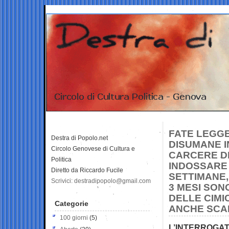
FATE LEGGE
Destra di Popolo.net
DISUMANE IN
Circolo Genovese di Cultura e
CARCERE DI
Politica
INDOSSARE 
Diretto da Riccardo Fucile
SETTIMANE, 
Scrivici: destradipopolo@gmail.com
3 MESI SO
DELLE CIMI
Categorie
ANCHE SCAR
100 giorni
(5)
L’INTERROGAT