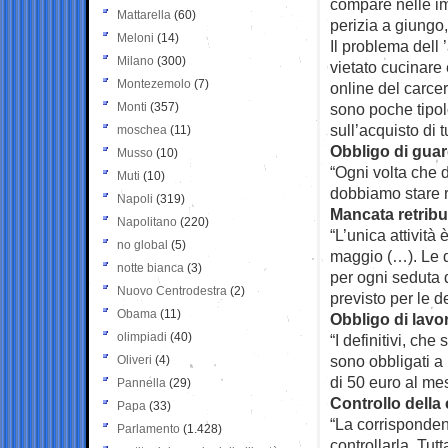
compare nelle im
Mattarella
(60)
perizia a giungo
Meloni
(14)
Il problema dell
Milano
(300)
vietato cucinare
Montezemolo
(7)
online del carce
Monti
(357)
sono poche tipolo
sull’acquisto di tu
moschea
(11)
Obbligo di guar
Musso
(10)
“Ogni volta che 
Muti
(10)
dobbiamo stare ri
Napoli
(319)
Mancata retribu
Napolitano
(220)
“L’unica attività
no global
(5)
maggio (…). Le d
notte bianca
(3)
per ogni seduta 
Nuovo Centrodestra
(2)
previsto per le d
Obama
(11)
Obbligo di lavo
olimpiadi
(40)
“I definitivi, ch
sono obbligati a
Oliveri
(4)
di 50 euro al me
Pannella
(29)
Controllo della
Papa
(33)
“La corrisponden
Parlamento
(1.428)
controllarla. Tut