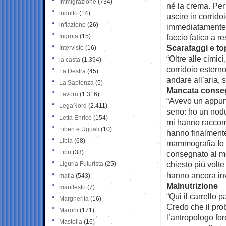
Immigrazione
(734)
né la crema. Per 
indulto
(14)
uscire in corrido
inflazione
(26)
immediatamente i
Ingroia
(15)
faccio fatica a re
Scarafaggi e to
Interviste
(16)
“Oltre alle cimici
la casta
(1.394)
corridoio estern
La Destra
(45)
andare all’aria,
La Sapienza
(5)
Mancata conseg
Lavoro
(1.316)
“Avevo un appunta
LegaNord
(2.411)
seno: ho un nodu
Letta Enrico
(154)
mi hanno raccom
Liberi e Uguali
(10)
hanno finalmente
Libia
(68)
mammografia Io n
Libri
(33)
consegnato al me
chiesto più volte
Liguria Futurista
(25)
hanno ancora inv
mafia
(543)
Malnutrizione
manifesto
(7)
“Qui il carrello 
Margherita
(16)
Credo che il pro
Maroni
(171)
l’antropologo for
Mastella
(16)