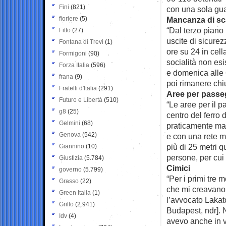
Fini
(821)
con una sola guar
fioriere
(5)
Mancanza di sca
“Dal terzo piano 
Fitto
(27)
uscite di sicurez
Fontana di Trevi
(1)
ore su 24 in cell
Formigoni
(90)
socialità non esi
Forza Italia
(596)
e domenica alle 
frana
(9)
poi rimanere chiu
Fratelli d'Italia
(291)
Aree per passe
Futuro e Libertà
(510)
“Le aree per il p
g8
(25)
centro del ferro d
Gelmini
(68)
praticamente mai
Genova
(542)
e con una rete m
più di 25 metri q
Giannino
(10)
persone, per cui
Giustizia
(5.784)
Cimici
governo
(5.799)
“Per i primi tre 
Grasso
(22)
che mi creavano 
Green Italia
(1)
l’avvocato Lakato
Grillo
(2.941)
Budapest, ndr]. N
Idv
(4)
avevo anche in vo