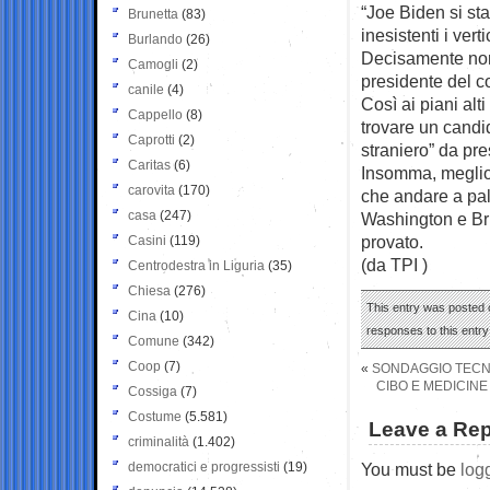
“Joe Biden si sta
Brunetta
(83)
inesistenti i verti
Burlando
(26)
Decisamente non 
Camogli
(2)
presidente del co
canile
(4)
Così ai piani alti
Cappello
(8)
trovare un candid
Caprotti
(2)
straniero” da pre
Caritas
(6)
Insomma, meglio 
carovita
(170)
che andare a pal
casa
(247)
Washington e Bru
provato.
Casini
(119)
(da TPI )
Centrodestra in Liguria
(35)
Chiesa
(276)
This entry was posted o
Cina
(10)
responses to this entr
Comune
(342)
Coop
(7)
«
SONDAGGIO TECNE’
CIBO E MEDICINE
Cossiga
(7)
Costume
(5.581)
Leave a Rep
criminalità
(1.402)
democratici e progressisti
(19)
You must be
log