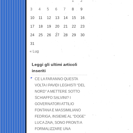
1
2
3
4
5
6
7
8
9
10
11
12
13
14
15
16
17
18
19
20
21
22
23
24
25
26
27
28
29
30
31
« Lug
Leggi gli ultimi articoli
inseriti
CE LA FARANNO QUESTA
VOLTA I PAVIDI LEGHISTI “DEL
NORD” A METTERE SOTTO
SCHIAFFO SALVINI? I
GOVERNATORI ATTILIO
FONTANA E MASSIMILIANO
FEDRIGA, INSIEME AL “DOGE”
LUCA ZAIA, SONO PRONTI A
FORMALIZZARE UNA