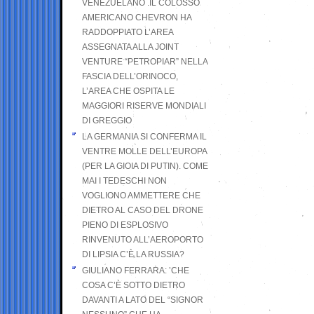
VENEZUELANO .IL COLOSSO
AMERICANO CHEVRON HA
RADDOPPIATO L’AREA
ASSEGNATA ALLA JOINT
VENTURE “PETROPIAR” NELLA
FASCIA DELL’ORINOCO,
L’AREA CHE OSPITA LE
MAGGIORI RISERVE MONDIALI
DI GREGGIO
LA GERMANIA SI CONFERMA IL
VENTRE MOLLE DELL’EUROPA
(PER LA GIOIA DI PUTIN). COME
MAI I TEDESCHI NON
VOGLIONO AMMETTERE CHE
DIETRO AL CASO DEL DRONE
PIENO DI ESPLOSIVO
RINVENUTO ALL’AEROPORTO
DI LIPSIA C’È LA RUSSIA?
GIULIANO FERRARA: ’CHE
COSA C’È SOTTO DIETRO
DAVANTI A LATO DEL “SIGNOR