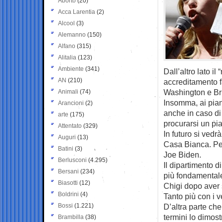
Aborto
(20)
Acca Larentia
(2)
Alcool
(3)
Alemanno
(150)
Alfano
(315)
Alitalia
(123)
Ambiente
(341)
Dall’altro lato il 
AN
(210)
accreditamento fa
Washington e Br
Animali
(74)
Insomma, ai piani
Arancioni
(2)
anche in caso di 
arte
(175)
procurarsi un pi
Attentato
(329)
In futuro si ved
Auguri
(13)
Casa Bianca. Per
Batini
(3)
Joe Biden.
Berlusconi
(4.295)
Il dipartimento d
Bersani
(234)
più fondamentale
Biasotti
(12)
Chigi dopo aver s
Boldrini
(4)
Tanto più con i v
Bossi
(1.221)
D’altra parte ch
termini lo dimos
Brambilla
(38)