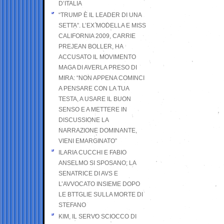
D’ITALIA
“TRUMP È IL LEADER DI UNA
SETTA”. L’EX MODELLA E MISS
CALIFORNIA 2009, CARRIE
PREJEAN BOLLER, HA
ACCUSATO IL MOVIMENTO
MAGA DI AVERLA PRESO DI
MIRA: “NON APPENA COMINCI
A PENSARE CON LA TUA
TESTA, A USARE IL BUON
SENSO E A METTERE IN
DISCUSSIONE LA
NARRAZIONE DOMINANTE,
VIENI EMARGINATO”
ILARIA CUCCHI E FABIO
ANSELMO SI SPOSANO; LA
SENATRICE DI AVS E
L’AVVOCATO INSIEME DOPO
LE BTTGLIE SULLA MORTE DI
STEFANO
KIM, IL SERVO SCIOCCO DI