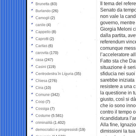
Il tema del refe
Brunetta
(83)
Senato da tempo 
Burlando
(26)
non vale la cande
Camogli
(2)
governo, mentre n
canile
(4)
Giorgia Meloni c
Cappello
(8)
dalla partita, av
Caprotti
(2)
referendum vince
Caritas
(6)
comunque messo 
carovita
(170)
l’acceleratore a
casa
(247)
Fatto sta che Dan
situazione è ser
Casini
(119)
sfiducia nei suoi
Centrodestra in Liguria
(35)
sarebbe iniziata
Chiesa
(276)
resistere a una c
Cina
(10)
la questione in t
Comune
(342)
giusto, così si d
Coop
(7)
che io sono inno
Cossiga
(7)
contro il tempo o
Costume
(5.581)
ricandidatura l’
criminalità
(1.402)
Alla fine, Ignazi
democratici e progressisti
(19)
dimissioni la tua