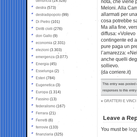
denuncia
(14.528)
nota, che viene p
Meloni. Alla Cam
destra
(573)
allarmati per un
destradipopolo
(99)
cosa potrebbe sal
Di Pietro
(101)
Ma alla fine, vers
Diritti civili
(276)
diffusa: «Volevo
don Gallo
(9)
contingente ed a
economia
(2.331)
pure paga un pre
elezioni
(3.303)
l’amarezza: «Nel
emergenza
(3.077)
anche quelli degli
Energia
(45)
sollievo.
Esselunga
(2)
(da corriere.it)
Esteri
(784)
This entry was posted o
Eugenetica
(3)
responses to this entr
Europa
(1.314)
Fassino
(13)
«
GRATTERI E VINCI
federalismo
(167)
Ferrara
(21)
Leave a Rep
Ferretti
(6)
ferrovie
(133)
You must be
log
finanziaria
(325)