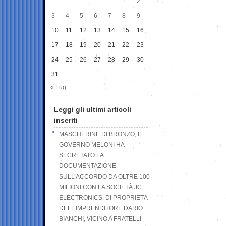
1
2
3
4
5
6
7
8
9
10
11
12
13
14
15
16
17
18
19
20
21
22
23
24
25
26
27
28
29
30
31
« Lug
Leggi gli ultimi articoli
inseriti
MASCHERINE DI BRONZO, IL
GOVERNO MELONI HA
SECRETATO LA
DOCUMENTAZIONE
SULL’ACCORDO DA OLTRE 100
MILIONI CON LA SOCIETÀ JC
ELECTRONICS, DI PROPRIETÀ
DELL’IMPRENDITORE DARIO
BIANCHI, VICINO A FRATELLI