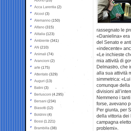
Aborto
(20)
Acca Larentia
(2)
Alcool
(3)
Alemanno
(150)
Alfano
(315)
rassegnato le pr
Alitalia
(123)
«Danielina» era 
Ambiente
(341)
del Senato e anti
AN
(210)
«indecente» anch
«Le inchieste ch
Animali
(74)
mia attività di 
Arancioni
(2)
Delmastro, che i
arte
(175)
alla sua attività
Attentato
(329)
simmetrica: «Lui 
Auguri
(13)
comunque della co
Batini
(3)
divisioni all’inte
Berlusconi
(4.295)
Nemmeno i tanti d
Bersani
(234)
forse, avevano p
Biasotti
(12)
Per giunta, per 
Boldrini
(4)
della vittoria de
Bossi
(1.221)
campagna eletto
problemi».
Brambilla
(38)