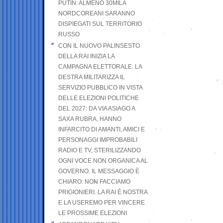
PUTIN: ALMENO 30MILA
NORDCOREANI SARANNO
DISPIEGATI SUL TERRITORIO
RUSSO
CON IL NUOVO PALINSESTO
DELLA RAI INIZIA LA
CAMPAGNA ELETTORALE. LA
DESTRA MILITARIZZA IL
SERVIZIO PUBBLICO IN VISTA
DELLE ELEZIONI POLITICHE
DEL 2027: DA VIA ASIAGO A
SAXA RUBRA, HANNO
INFARCITO DI AMANTI, AMICI E
PERSONAGGI IMPROBABILI
RADIO E TV, STERILIZZANDO
OGNI VOCE NON ORGANICA AL
GOVERNO. IL MESSAGGIO È
CHIARO: NON FACCIAMO
PRIGIONIERI. LA RAI È NOSTRA
E LA USEREMO PER VINCERE
LE PROSSIME ELEZIONI