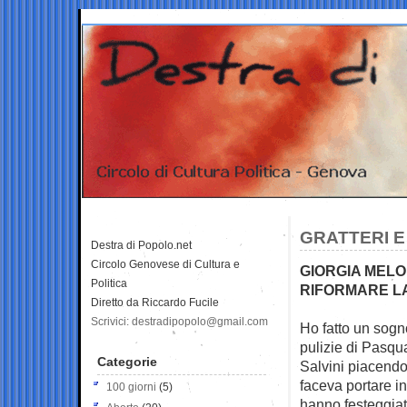
GRATTERI E
Destra di Popolo.net
Circolo Genovese di Cultura e
GIORGIA MELO
Politica
RIFORMARE LA
Diretto da Riccardo Fucile
Scrivici: destradipopolo@gmail.com
Ho fatto un sogn
pulizie di
Pasqua 
Categorie
Salvini piacendo
faceva portare in
100 giorni
(5)
hanno festeggiat