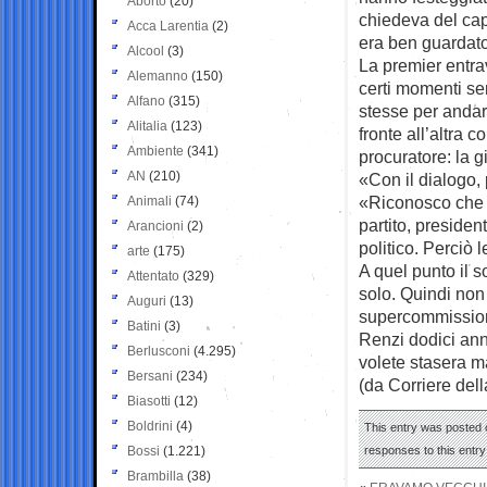
Aborto
(20)
chiedeva del capo
Acca Larentia
(2)
era ben guardato 
Alcool
(3)
La premier entra
Alemanno
(150)
certi momenti se
Alfano
(315)
stesse per andars
Alitalia
(123)
fronte all’altra
Ambiente
(341)
procuratore: la gi
AN
(210)
«Con il dialogo, 
«Riconosco che i
Animali
(74)
partito, presiden
Arancioni
(2)
politico. Perciò
arte
(175)
A quel punto il s
Attentato
(329)
solo. Quindi non
Auguri
(13)
supercommissione
Batini
(3)
Renzi dodici ann
Berlusconi
(4.295)
volete stasera m
Bersani
(234)
(da Corriere del
Biasotti
(12)
Boldrini
(4)
This entry was posted o
Bossi
(1.221)
responses to this entr
Brambilla
(38)