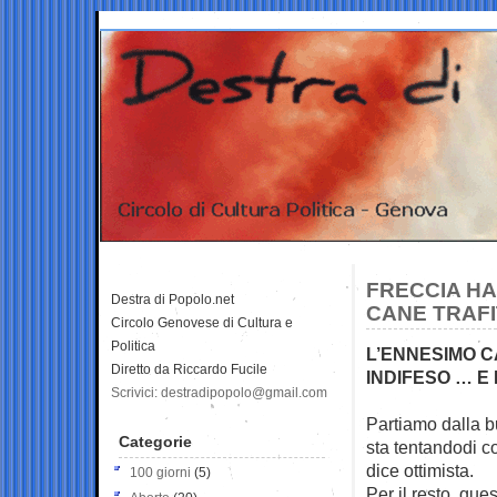
FRECCIA HA
Destra di Popolo.net
CANE TRAFI
Circolo Genovese di Cultura e
Politica
L’ENNESIMO C
Diretto da Riccardo Fucile
INDIFESO … E 
Scrivici: destradipopolo@gmail.com
Partiamo dalla bu
Categorie
sta tentando
di c
dice ottimista.
100 giorni
(5)
Per il resto, que