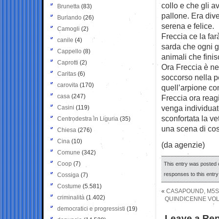
collo e che gli a
Brunetta
(83)
pallone. Era dive
Burlando
(26)
serena e felice.
Camogli
(2)
Freccia ce la far
canile
(4)
sarda che ogni gi
Cappello
(8)
animali che finis
Caprotti
(2)
Ora Freccia è ne
Caritas
(6)
soccorso nella pe
carovita
(170)
quell’arpione con
casa
(247)
Freccia ora reagi
venga individuato
Casini
(119)
sconfortata la v
Centrodestra in Liguria
(35)
una scena di cos
Chiesa
(276)
Cina
(10)
(da agenzie)
Comune
(342)
Coop
(7)
This entry was posted 
responses to this entr
Cossiga
(7)
Costume
(5.581)
«
CASAPOUND, M5S, 
criminalità
(1.402)
QUINDICENNE VOL
democratici e progressisti
(19)
Leave a Rep