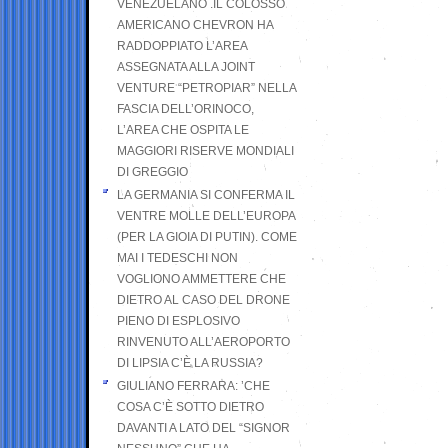
VENEZUELANO .IL COLOSSO
AMERICANO CHEVRON HA
RADDOPPIATO L’AREA
ASSEGNATA ALLA JOINT
VENTURE “PETROPIAR” NELLA
FASCIA DELL’ORINOCO,
L’AREA CHE OSPITA LE
MAGGIORI RISERVE MONDIALI
DI GREGGIO
LA GERMANIA SI CONFERMA IL
VENTRE MOLLE DELL’EUROPA
(PER LA GIOIA DI PUTIN). COME
MAI I TEDESCHI NON
VOGLIONO AMMETTERE CHE
DIETRO AL CASO DEL DRONE
PIENO DI ESPLOSIVO
RINVENUTO ALL’AEROPORTO
DI LIPSIA C’È LA RUSSIA?
GIULIANO FERRARA: ’CHE
COSA C’È SOTTO DIETRO
DAVANTI A LATO DEL “SIGNOR