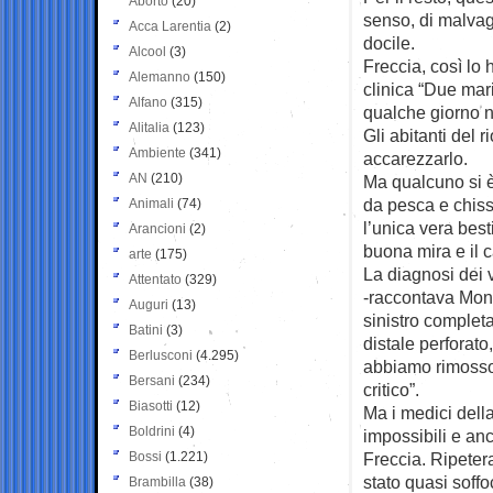
Aborto
(20)
senso, di malva
Acca Larentia
(2)
docile.
Alcool
(3)
Freccia, così lo 
Alemanno
(150)
clinica “Due mar
Alfano
(315)
qualche giorno ne
Alitalia
(123)
Gli abitanti del 
Ambiente
(341)
accarezzarlo.
AN
(210)
Ma qualcuno si è 
da pesca e chiss
Animali
(74)
l’unica vera bes
Arancioni
(2)
buona mira e il ca
arte
(175)
La diagnosi dei 
Attentato
(329)
-raccontava Moni
Auguri
(13)
sinistro complet
Batini
(3)
distale perforato
Berlusconi
(4.295)
abbiamo rimosso 
Bersani
(234)
critico”.
Biasotti
(12)
Ma i medici della
Boldrini
(4)
impossibili e anc
Bossi
(1.221)
Freccia. Ripetera
stato quasi soffo
Brambilla
(38)