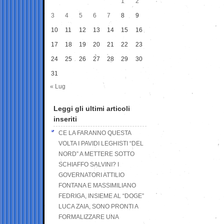
1
2
3
4
5
6
7
8
9
10
11
12
13
14
15
16
17
18
19
20
21
22
23
24
25
26
27
28
29
30
31
« Lug
Leggi gli ultimi articoli
inseriti
CE LA FARANNO QUESTA
VOLTA I PAVIDI LEGHISTI “DEL
NORD” A METTERE SOTTO
SCHIAFFO SALVINI? I
GOVERNATORI ATTILIO
FONTANA E MASSIMILIANO
FEDRIGA, INSIEME AL “DOGE”
LUCA ZAIA, SONO PRONTI A
FORMALIZZARE UNA