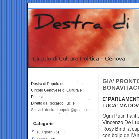
GIA’ PRONTO
Destra di Popolo.net
BONAVITACO
Circolo Genovese di Cultura e
Politica
E’ PARLAMENT
Diretto da Riccardo Fucile
LUCA: MA DO
Scrivici: destradipopolo@gmail.com
Ogni Putin ha il
Vincenzo De Lu
Categorie
Rosy Bindi a cap
100 giorni
(5)
con bollo dell’An