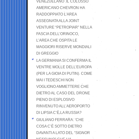
VENEZUELANO .IL COLOSSO
AMERICANO CHEVRON HA
RADDOPPIATO L’AREA
ASSEGNATA ALLA JOINT
VENTURE “PETROPIAR” NELLA
FASCIA DELL’ORINOCO,
L’AREA CHE OSPITA LE
MAGGIORI RISERVE MONDIALI
DI GREGGIO
LA GERMANIA SI CONFERMA IL
VENTRE MOLLE DELL’EUROPA
(PER LA GIOIA DI PUTIN). COME
MAI I TEDESCHI NON
VOGLIONO AMMETTERE CHE
DIETRO AL CASO DEL DRONE
PIENO DI ESPLOSIVO
RINVENUTO ALL’AEROPORTO
DI LIPSIA C’È LA RUSSIA?
GIULIANO FERRARA: ’CHE
COSA C’È SOTTO DIETRO
DAVANTI A LATO DEL “SIGNOR