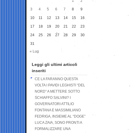
1
2
3
4
5
6
7
8
9
10
11
12
13
14
15
16
17
18
19
20
21
22
23
24
25
26
27
28
29
30
31
« Lug
Leggi gli ultimi articoli
inseriti
CE LA FARANNO QUESTA
VOLTA I PAVIDI LEGHISTI “DEL
NORD” A METTERE SOTTO
SCHIAFFO SALVINI? I
GOVERNATORI ATTILIO
FONTANA E MASSIMILIANO
FEDRIGA, INSIEME AL “DOGE”
LUCA ZAIA, SONO PRONTI A
FORMALIZZARE UNA