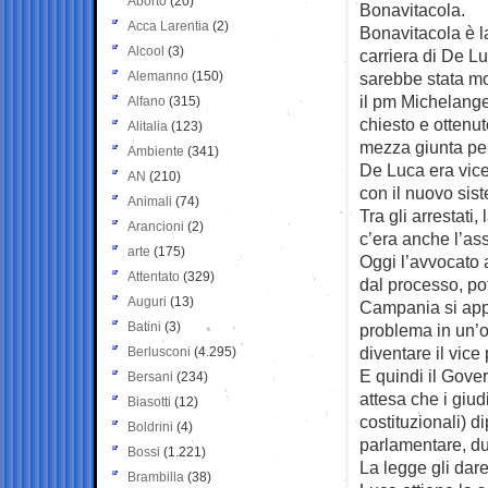
Aborto
(20)
Bonavitacola.
Acca Larentia
(2)
Bonavitacola è la
Alcool
(3)
carriera di De L
Alemanno
(150)
sarebbe stata mo
il pm Michelang
Alfano
(315)
chiesto e ottenu
Alitalia
(123)
mezza giunta per 
Ambiente
(341)
De Luca era vice
AN
(210)
con il nuovo sist
Animali
(74)
Tra gli arrestati
Arancioni
(2)
c’era anche l’as
arte
(175)
Oggi l’avvocato 
Attentato
(329)
dal processo, po
Auguri
(13)
Campania si appog
Batini
(3)
problema in un’op
diventare il vic
Berlusconi
(4.295)
E quindi il Gove
Bersani
(234)
attesa che i giudi
Biasotti
(12)
costituzionali) 
Boldrini
(4)
parlamentare, d
Bossi
(1.221)
La legge gli dar
Brambilla
(38)