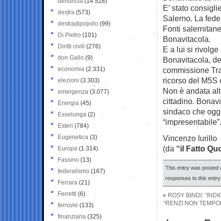
denuncia
(14.528)
E’ stato consigl
destra
(573)
Salerno. La fede
destradipopolo
(99)
Fonti salernitane
Di Pietro
(101)
Bonavitacola.
Diritti civili
(276)
E a lui si rivolge
don Gallo
(9)
Bonavitacola, de
economia
(2.331)
commissione Tras
ricorso del M5S c
elezioni
(3.303)
Non è andata alt
emergenza
(3.077)
cittadino. Bonavi
Energia
(45)
sindaco che oggi
Esselunga
(2)
“impresentabile”
Esteri
(784)
Eugenetica
(3)
Vincenzo Iurillo
(da
“il Fatto Qu
Europa
(1.314)
Fassino
(13)
This entry was posted 
federalismo
(167)
responses to this entr
Ferrara
(21)
Ferretti
(6)
«
ROSY BINDI: “IND
“RENZI NON TEMPOR
ferrovie
(133)
finanziaria
(325)