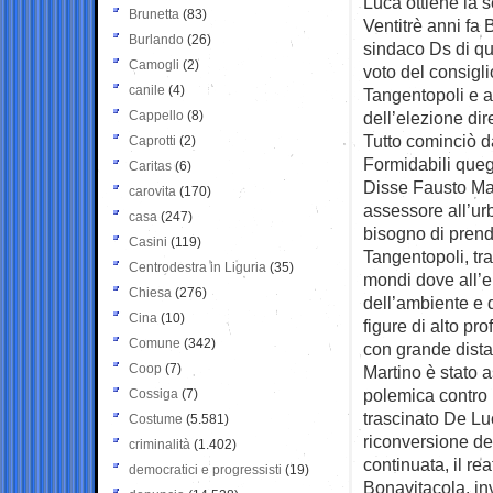
Luca ottiene la s
Brunetta
(83)
Ventitrè anni fa 
Burlando
(26)
sindaco Ds di qu
Camogli
(2)
voto del consigli
canile
(4)
Tangentopoli e a 
Cappello
(8)
dell’elezione dire
Tutto cominciò da
Caprotti
(2)
Formidabili queg
Caritas
(6)
Disse Fausto Mar
carovita
(170)
assessore all’ur
casa
(247)
bisogno di prend
Casini
(119)
Tangentopoli, tra
Centrodestra in Liguria
(35)
mondi dove all’e
Chiesa
(276)
dell’ambiente e d
Cina
(10)
figure di alto pr
Comune
(342)
con grande dista
Coop
(7)
Martino è stato a
polemica contro 
Cossiga
(7)
trascinato De Luc
Costume
(5.581)
riconversione de
criminalità
(1.402)
continuata, il rea
democratici e progressisti
(19)
Bonavitacola, in