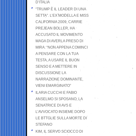
D’ITALIA
“TRUMP È IL LEADER DI UNA
SETTA”. L’EX MODELLA E MISS
CALIFORNIA 2009, CARRIE
PREJEAN BOLLER, HA
ACCUSATO IL MOVIMENTO
MAGA DI AVERLA PRESO DI
MIRA: “NON APPENA COMINCI
A PENSARE CON LA TUA
TESTA, A USARE IL BUON
SENSO E A METTERE IN
DISCUSSIONE LA
NARRAZIONE DOMINANTE,
VIENI EMARGINATO”
ILARIA CUCCHI E FABIO
ANSELMO SI SPOSANO; LA
SENATRICE DI AVS E
L’AVVOCATO INSIEME DOPO
LE BTTGLIE SULLA MORTE DI
STEFANO
KIM, IL SERVO SCIOCCO DI