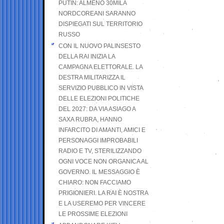
PUTIN: ALMENO 30MILA
NORDCOREANI SARANNO
DISPIEGATI SUL TERRITORIO
RUSSO
CON IL NUOVO PALINSESTO
DELLA RAI INIZIA LA
CAMPAGNA ELETTORALE. LA
DESTRA MILITARIZZA IL
SERVIZIO PUBBLICO IN VISTA
DELLE ELEZIONI POLITICHE
DEL 2027: DA VIA ASIAGO A
SAXA RUBRA, HANNO
INFARCITO DI AMANTI, AMICI E
PERSONAGGI IMPROBABILI
RADIO E TV, STERILIZZANDO
OGNI VOCE NON ORGANICA AL
GOVERNO. IL MESSAGGIO È
CHIARO: NON FACCIAMO
PRIGIONIERI. LA RAI È NOSTRA
E LA USEREMO PER VINCERE
LE PROSSIME ELEZIONI