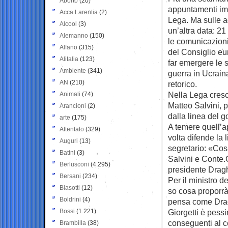
Aborto
(20)
appuntamenti impo
Acca Larentia
(2)
Lega. Ma sulle a
Alcool
(3)
un’altra data: 21
Alemanno
(150)
le comunicazioni
Alfano
(315)
del Consiglio eu
Alitalia
(123)
far emergere le 
Ambiente
(341)
guerra in Ucraina
AN
(210)
retorico.
Nella Lega cresc
Animali
(74)
Matteo Salvini, 
Arancioni
(2)
dalla linea del g
arte
(175)
A temere quell’
Attentato
(329)
volta difende la 
Auguri
(13)
segretario: «Cos
Batini
(3)
Salvini e Conte.
Berlusconi
(4.295)
presidente Dragh
Bersani
(234)
Per il ministro 
Biasotti
(12)
so cosa proporrà
Boldrini
(4)
pensa come Drag
Bossi
(1.221)
Giorgetti è pessi
conseguenti al co
Brambilla
(38)