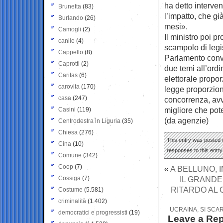
ha detto interve
Brunetta
(83)
l’impatto, che gi
Burlando
(26)
mesi».
Camogli
(2)
Il ministro poi p
canile
(4)
scampolo di legis
Cappello
(8)
Parlamento conve
Caprotti
(2)
due temi all’ordi
Caritas
(6)
elettorale propor
carovita
(170)
legge proporzion
casa
(247)
concorrenza, avve
migliore che pot
Casini
(119)
(da agenzie)
Centrodestra in Liguria
(35)
Chiesa
(276)
This entry was posted o
Cina
(10)
responses to this entr
Comune
(342)
Coop
(7)
«
A BELLUNO, 
Cossiga
(7)
IL GRANDE 
RITARDO AL C
Costume
(5.581)
criminalità
(1.402)
UCRAINA, SI SCA
democratici e progressisti
(19)
Leave a Rep