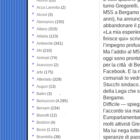
Aborto
(20)
turno Gregorelli,
Acca Larentia
(2)
M5S a Bergamo d
Alcool
(3)
anni), ha annunc
Alemanno
(150)
abbandonare il p
Alfano
(315)
«La mia esperien
Alitalia
(123)
finisce qui» scri
Ambiente
(341)
l’impegno profus
AN
(210)
Ma l’addio al M5
oggi sono pronto
Animali
(74)
per la città di B
Arancioni
(2)
Facebook. E la n
arte
(175)
comunali lo vedr
Attentato
(329)
Stucchi sindaco.
Auguri
(13)
della Lega che sf
Batini
(3)
Bergamo.
Berlusconi
(4.295)
Difficile — spieg
Bersani
(234)
l’accordo sia mat
Biasotti
(12)
Europarlamentari
Boldrini
(4)
molti attivisti G
Bossi
(1.221)
Ma lui nega tutt
speranze di passa
Brambilla
(38)