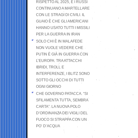
RISPETTO AL 2025, E I RUSSI
CONTINUANO A MARTELLARE
CON LE STRAGI DI CIVILI. IL
GUAIO È CHE GLI AMERICANI
HANNO USATO TUTTI I MISSILI
PER LA GUERRA IN IRAN
SOLO CHI È IN MALAFEDE
NON VUOLE VEDERE CHE
PUTIN È GIÀ IN GUERRA CON
L’EUROPA: TRA ATTACCHI
IBRIDI, TROLL E
INTERFERENZE, I BLITZ SONO
SOTTO GLI OCCHI DI TUTTI
OGNI GIORNO
CHE GOVERNO PATACCA. “SI
SFILAMENTA TUTTA, SEMBRA
CARTA”. LA NUOVA POLO
D’ORDINANZA DEI VIGILI DEL
FUOCO SI STRAPPA CON UN
PO’ D’ACQUA