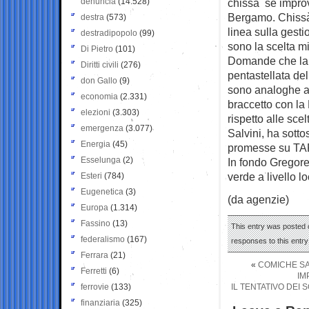
denuncia
(14.528)
chissà se improv
Bergamo. Chissà 
destra
(573)
linea sulla gesti
destradipopolo
(99)
sono la scelta m
Di Pietro
(101)
Domande che la 
Diritti civili
(276)
pentastellata del
don Gallo
(9)
sono analoghe a 
economia
(2.331)
braccetto con la
elezioni
(3.303)
rispetto alle sce
emergenza
(3.077)
Salvini, ha sotto
Energia
(45)
promesse su TAP
Esselunga
(2)
In fondo Gregorel
verde a livello lo
Esteri
(784)
Eugenetica
(3)
(da agenzie)
Europa
(1.314)
Fassino
(13)
This entry was posted o
federalismo
(167)
responses to this entr
Ferrara
(21)
«
COMICHE SA
Ferretti
(6)
IM
ferrovie
(133)
IL TENTATIVO DEI
finanziaria
(325)