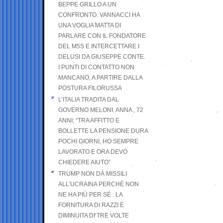
BEPPE GRILLO A UN
CONFRONTO. VANNACCI HA
UNA VOGLIA MATTA DI
PARLARE CON IL FONDATORE
DEL M5S E INTERCETTARE I
DELUSI DA GIUSEPPE CONTE.
I PUNTI DI CONTATTO NON
MANCANO, A PARTIRE DALLA
POSTURA FILORUSSA
L’ITALIA TRADITA DAL
GOVERNO MELONI. ANNA , 72
ANNI; “TRA AFFITTO E
BOLLETTE LA PENSIONE DURA
POCHI GIORNI, HO SEMPRE
LAVORATO E ORA DEVO
CHIEDERE AIUTO”
TRUMP NON DÀ MISSILI
ALL’UCRAINA PERCHÉ NON
NE HA PIÙ PER SÉ : LA
FORNITURA DI RAZZI È
DIMINUITA DI TRE VOLTE