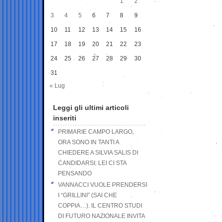
1
2
3
4
5
6
7
8
9
10
11
12
13
14
15
16
17
18
19
20
21
22
23
24
25
26
27
28
29
30
31
« Lug
Leggi gli ultimi articoli
inseriti
PRIMARIE CAMPO LARGO,
ORA SONO IN TANTI A
CHIEDERE A SILVIA SALIS DI
CANDIDARSI: LEI CI STA
PENSANDO
VANNACCI VUOLE PRENDERSI
I “GRILLINI” (SAI CHE
COPPIA…). IL CENTRO STUDI
DI FUTURO NAZIONALE INVITA