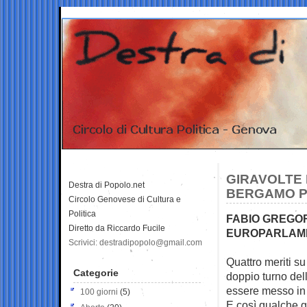
GIRAVOLTE 
Destra di Popolo.net
BERGAMO P
Circolo Genovese di Cultura e
Politica
FABIO GREGO
Diretto da Riccardo Fucile
EUROPARLAME
Scrivici: destradipopolo@gmail.com
Quattro meriti s
Categorie
doppio turno
del
essere messo in 
100 giorni
(5)
E così qualche g