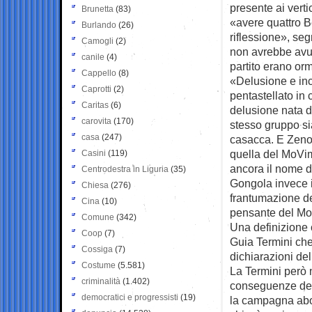
presente ai vert
Brunetta
(83)
«avere quattro B
Burlando
(26)
riflessione», se
Camogli
(2)
non avrebbe avuto
canile
(4)
partito erano or
Cappello
(8)
«Delusione e inc
Caprotti
(2)
pentastellato in
Caritas
(6)
delusione nata d
carovita
(170)
stesso gruppo si
casa
(247)
casacca. E Zenon
quella del MoVime
Casini
(119)
ancora il nome d
Centrodestra in Liguria
(35)
Gongola invece i
Chiesa
(276)
frantumazione de
Cina
(10)
pensante del Mo
Comune
(342)
Una definizione c
Coop
(7)
Guia Termini che 
Cossiga
(7)
dichiarazioni de
Costume
(5.581)
La Termini però 
criminalità
(1.402)
conseguenze dell
democratici e progressisti
(19)
la campagna abor