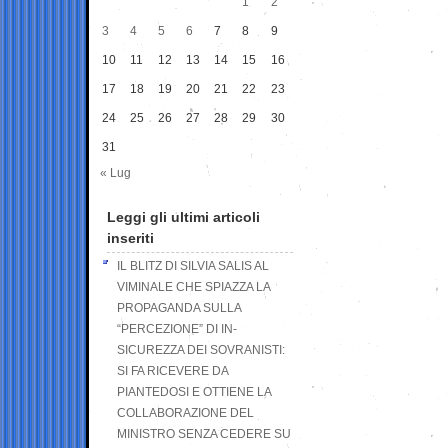
1
2
3
4
5
6
7
8
9
10
11
12
13
14
15
16
17
18
19
20
21
22
23
24
25
26
27
28
29
30
31
« Lug
Leggi gli ultimi articoli
inseriti
IL BLITZ DI SILVIA SALIS AL
VIMINALE CHE SPIAZZA LA
PROPAGANDA SULLA
“PERCEZIONE” DI IN-
SICUREZZA DEI SOVRANISTI:
SI FA RICEVERE DA
PIANTEDOSI E OTTIENE LA
COLLABORAZIONE DEL
MINISTRO SENZA CEDERE SU