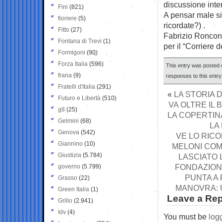
discussione int
Fini
(821)
A pensar male si
fioriere
(5)
ricordate?) .
Fitto
(27)
Fabrizio Ronco
Fontana di Trevi
(1)
per il “Corriere 
Formigoni
(90)
Forza Italia
(596)
This entry was posted 
frana
(9)
responses to this entr
Fratelli d'Italia
(291)
«
LA STORIA 
Futuro e Libertà
(510)
VA OLTRE IL 
g8
(25)
LA COPERTIN
Gelmini
(68)
LA
Genova
(542)
VE LO RIC
Giannino
(10)
MELONI COM
Giustizia
(5.784)
LASCIATO 
FONDAZIONE
governo
(5.799)
PUNTA A
Grasso
(22)
MANOVRA: U
Green Italia
(1)
Leave a Rep
Grillo
(2.941)
Idv
(4)
You must be
log