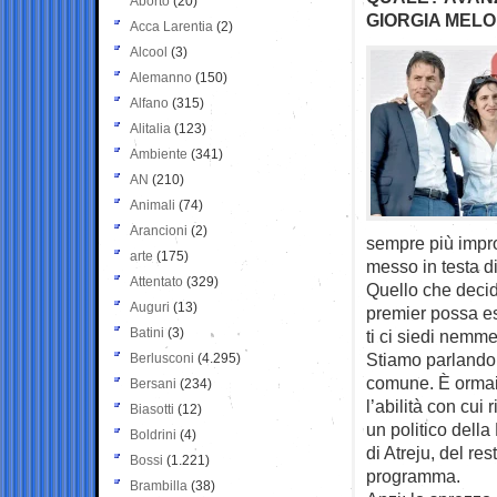
Aborto
(20)
GIORGIA MELO
Acca Larentia
(2)
Alcool
(3)
Alemanno
(150)
Alfano
(315)
Alitalia
(123)
Ambiente
(341)
AN
(210)
Animali
(74)
Arancioni
(2)
sempre più impro
arte
(175)
messo in testa di
Attentato
(329)
Quello che decid
Auguri
(13)
premier possa es
Batini
(3)
ti ci siedi nemme
Stiamo parlando 
Berlusconi
(4.295)
comune. È ormai 
Bersani
(234)
l’abilità con cui
Biasotti
(12)
un politico della 
Boldrini
(4)
di Atreju, del re
Bossi
(1.221)
programma.
Brambilla
(38)