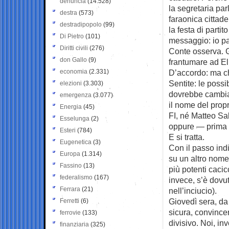
denuncia
(14.528)
la segretaria par
destra
(573)
faraonica cittade
destradipopolo
(99)
la festa di parti
Di Pietro
(101)
messaggio: io par
Diritti civili
(276)
Conte osserva. Gli
don Gallo
(9)
frantumare ad El
economia
(2.331)
D’accordo: ma ch
Sentite: le possi
elezioni
(3.303)
dovrebbe cambiar
emergenza
(3.077)
il nome del prop
Energia
(45)
FI, né Matteo Sal
Esselunga
(2)
oppure — prima d
Esteri
(784)
E si tratta.
Eugenetica
(3)
Con il passo indi
Europa
(1.314)
su un altro nome.
Fassino
(13)
più potenti caci
federalismo
(167)
invece, s’è dov
Ferrara
(21)
nell’inciucio).
Giovedì sera, da 
Ferretti
(6)
sicura, convince
ferrovie
(133)
divisivo. Noi, in
finanziaria
(325)