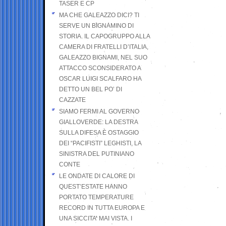
TASER E CP
MA CHE GALEAZZO DICI? TI
SERVE UN BIGNAMINO DI
STORIA. IL CAPOGRUPPO ALLA
CAMERA DI FRATELLI D’ITALIA,
GALEAZZO BIGNAMI, NEL SUO
ATTACCO SCONSIDERATO A
OSCAR LUIGI SCALFARO HA
DETTO UN BEL PO’ DI
CAZZATE
SIAMO FERMI AL GOVERNO
GIALLOVERDE: LA DESTRA
SULLA DIFESA È OSTAGGIO
DEI “PACIFISTI” LEGHISTI, LA
SINISTRA DEL PUTINIANO
CONTE
LE ONDATE DI CALORE DI
QUEST’ESTATE HANNO
PORTATO TEMPERATURE
RECORD IN TUTTA EUROPA E
UNA SICCITA’ MAI VISTA. I