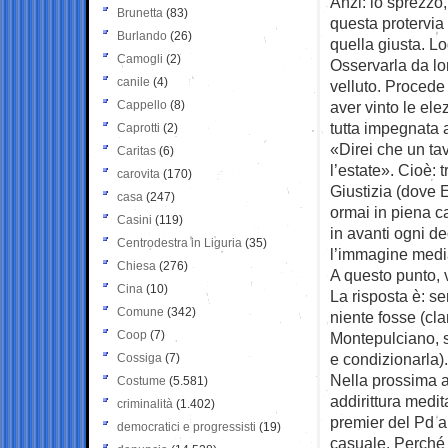
Anzi: lo sprezzo, 
Brunetta
(83)
questa protervia
Burlando
(26)
quella giusta. L
Camogli
(2)
Osservarla da lo
canile
(4)
velluto. Procede
Cappello
(8)
aver vinto le ele
tutta impegnata a
Caprotti
(2)
«Direi che un ta
Caritas
(6)
l’estate». Cioè: 
carovita
(170)
Giustizia (dove 
casa
(247)
ormai in piena c
Casini
(119)
in avanti ogni d
Centrodestra in Liguria
(35)
l’immagine medi
Chiesa
(276)
A questo punto, v
Cina
(10)
La risposta è: s
Comune
(342)
niente fosse (cla
Coop
(7)
Montepulciano, si
e condizionarla).
Cossiga
(7)
Nella prossima 
Costume
(5.581)
addirittura medi
criminalità
(1.402)
premier del Pd a
democratici e progressisti
(19)
casuale. Perché