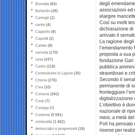
degli emendamen
Brunetta
(83)
associazioni ed e
Burlando
(26)
elargire mancett
Camogli
(2)
Così su molti tes
canile
(4)
dichiarazione di 
Cappello
(8)
arrivato il semaf
Caprotti
(2)
La ragione degli
Caritas
(6)
l’emendamento Mi
carovita
(170)
proposta a sua pr
casa
(247)
fondazione Gari 
pubblica amminist
Casini
(119)
straordinari e cri
Centrodestra in Liguria
(35)
Secondo il senato
Chiesa
(276)
permanente di su
Cina
(10)
fronteggiare l’e
Comune
(342)
digitalizzazione
Coop
(7)
L’obiettivo è du
Cossiga
(7)
nazionale di ripr
Costume
(5.581)
mesi, a metà del
criminalità
(1.402)
Poli ha pensato 
democratici e progressisti
(19)
risorse per real