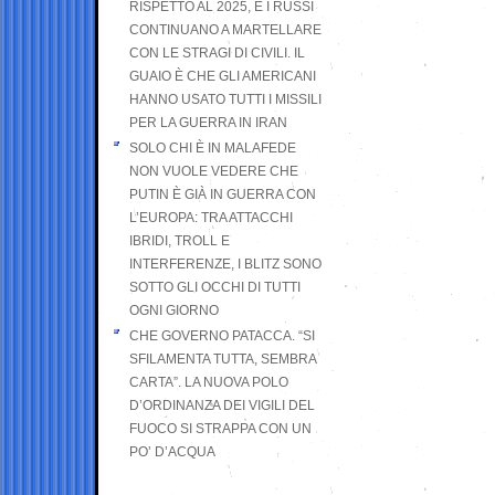
RISPETTO AL 2025, E I RUSSI
CONTINUANO A MARTELLARE
CON LE STRAGI DI CIVILI. IL
GUAIO È CHE GLI AMERICANI
HANNO USATO TUTTI I MISSILI
PER LA GUERRA IN IRAN
SOLO CHI È IN MALAFEDE
NON VUOLE VEDERE CHE
PUTIN È GIÀ IN GUERRA CON
L’EUROPA: TRA ATTACCHI
IBRIDI, TROLL E
INTERFERENZE, I BLITZ SONO
SOTTO GLI OCCHI DI TUTTI
OGNI GIORNO
CHE GOVERNO PATACCA. “SI
SFILAMENTA TUTTA, SEMBRA
CARTA”. LA NUOVA POLO
D’ORDINANZA DEI VIGILI DEL
FUOCO SI STRAPPA CON UN
PO’ D’ACQUA