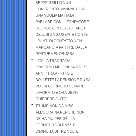
BEPPE GRILLO A UN
CONFRONTO. VANNACCI HA
UNA VOGLIA MATTA DI
PARLARE CON IL FONDATORE
DEL M5S E INTERCETTARE I
DELUSI DA GIUSEPPE CONTE.
I PUNTI DI CONTATTO NON
MANCANO, A PARTIRE DALLA
POSTURA FILORUSSA
L’ITALIA TRADITA DAL
GOVERNO MELONI. ANNA , 72
ANNI; “TRA AFFITTO E
BOLLETTE LA PENSIONE DURA
POCHI GIORNI, HO SEMPRE
LAVORATO E ORA DEVO
CHIEDERE AIUTO”
TRUMP NON DÀ MISSILI
ALL’UCRAINA PERCHÉ NON
NE HA PIÙ PER SÉ : LA
FORNITURA DI RAZZI È
DIMINUITA DI TRE VOLTE