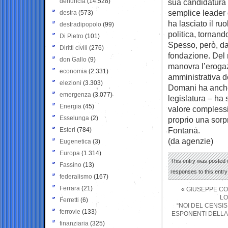
denuncia
(14.528)
sua candidatura 
semplice leader 
destra
(573)
ha lasciato il ru
destradipopolo
(99)
politica, tornand
Di Pietro
(101)
Spesso, però, da
Diritti civili
(276)
fondazione. Del 
don Gallo
(9)
manovra l’erogaz
economia
(2.331)
amministrativa d
elezioni
(3.303)
Domani ha anche
emergenza
(3.077)
legislatura – ha
Energia
(45)
valore complessi
Esselunga
(2)
proprio una sorpr
Fontana.
Esteri
(784)
(da agenzie)
Eugenetica
(3)
Europa
(1.314)
This entry was posted 
Fassino
(13)
responses to this entr
federalismo
(167)
Ferrara
(21)
«
GIUSEPPE CO
LO
Ferretti
(6)
“NOI DEL CENSI
ferrovie
(133)
ESPONENTI DELLA
finanziaria
(325)