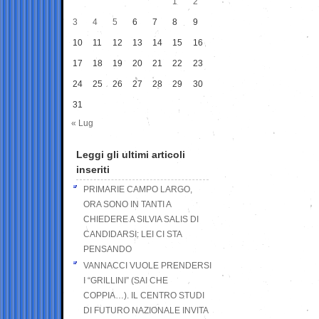
1
2
3
4
5
6
7
8
9
10
11
12
13
14
15
16
17
18
19
20
21
22
23
24
25
26
27
28
29
30
31
« Lug
Leggi gli ultimi articoli
inseriti
PRIMARIE CAMPO LARGO,
ORA SONO IN TANTI A
CHIEDERE A SILVIA SALIS DI
CANDIDARSI: LEI CI STA
PENSANDO
VANNACCI VUOLE PRENDERSI
I “GRILLINI” (SAI CHE
COPPIA…). IL CENTRO STUDI
DI FUTURO NAZIONALE INVITA