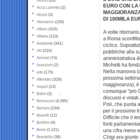
Aborto
(20)
EURO CON LA 
Acca Larentia
(2)
MAGGIORANZA
Alcool
(3)
DI 100MILA E
Alemanno
(150)
Alfano
(315)
A volte ritornano
Alitalia
(123)
a Roma
sconfitto
Ambiente
(341)
ciclico. Soprattut
AN
(210)
pubbliche alla s
amministrativa d
Animali
(74)
Michetti ha fonda
Arancioni
(2)
Nella manovra (ch
arte
(175)
prossima settima
Attentato
(329)
maggioranza), è 
Auguri
(13)
comunque “pro Gar
Batini
(3)
discussi e votati
Berlusconi
(4.295)
Poli, che punta 
Bersani
(234)
per il prossimo tr
Biasotti
(12)
Difficile che il 
Boldrini
(4)
fonti parlamentar
Bossi
(1.221)
una cifra meno 
Chigi era giunto 
Brambilla
(38)