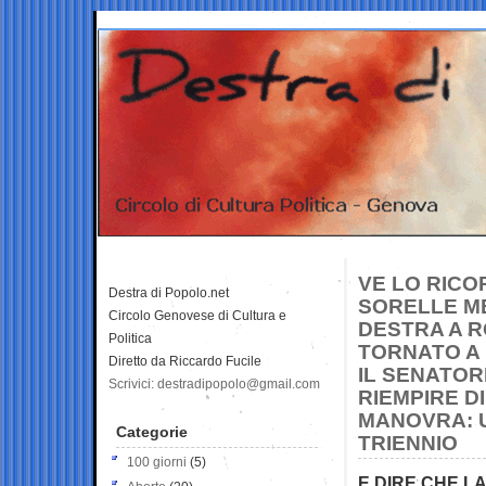
VE LO RICO
Destra di Popolo.net
SORELLE M
Circolo Genovese di Cultura e
DESTRA A R
Politica
TORNATO A
Diretto da Riccardo Fucile
IL SENATOR
Scrivici: destradipopolo@gmail.com
RIEMPIRE D
MANOVRA: U
Categorie
TRIENNIO
100 giorni
(5)
E DIRE CHE L