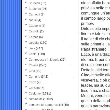
nient’affatto ba
Brunetta
(83)
prevista nella n
Burlando
(26)
comunque un’arma 
Camogli
(2)
il campo largo pu
canile
(4)
primo».
Cappello
(8)
Dirlo subito imp
Caprotti
(2)
finora è tale so
Caritas
(6)
Il trailer di ciò 
carovita
(170)
sulle primarie, 
casa
(247)
Papa straniero, 
Ecco, è una disc
Casini
(119)
riforma. E per u
Centrodestra in Liguria
(35)
di selezione con
Chiesa
(276)
Detta in altri ter
Cina
(10)
Cinque stelle all
Comune
(342)
viceversa, cioè ch
Coop
(7)
leader, ma su qu
Cossiga
(7)
Insomma, è chiaro
Costume
(5.581)
Meloni, venuti m
criminalità
(1.402)
quello della lead
democratici e progressisti
(19)
quella narrazione