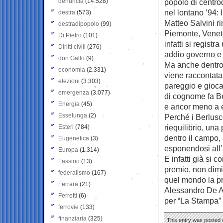
denuncia
(14.528)
popolo di centro
nel lontano ’94: 
destra
(573)
Matteo Salvini r
destradipopolo
(99)
Piemonte, Veneto
Di Pietro
(101)
infatti si regist
Diritti civili
(276)
addio governo e
don Gallo
(9)
Ma anche dentro 
economia
(2.331)
viene raccontata
elezioni
(3.303)
pareggio e gioca
emergenza
(3.077)
di cognome fa Be
Energia
(45)
e ancor meno a e
Esselunga
(2)
Perché i Berlusco
riequilibrio, un
Esteri
(784)
dentro il campo, 
Eugenetica
(3)
esponendosi all’
Europa
(1.314)
E infatti già si 
Fassino
(13)
premio, non dimi
federalismo
(167)
quel mondo la pro
Ferrara
(21)
Alessandro De A
Ferretti
(6)
per “La Stampa”
ferrovie
(133)
finanziaria
(325)
This entry was posted o