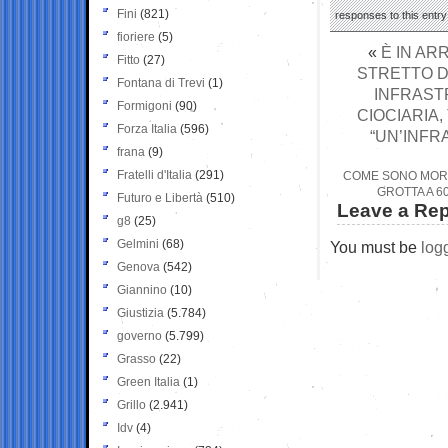
Fini
(821)
responses to this entr
fioriere
(5)
«
È IN AR
Fitto
(27)
STRETTO D
Fontana di Trevi
(1)
INFRAST
Formigoni
(90)
CIOCIARIA,
Forza Italia
(596)
“UN’INFR
frana
(9)
Fratelli d'Italia
(291)
COME SONO MORTI
GROTTA A 6
Futuro e Libertà
(510)
Leave a Rep
g8
(25)
Gelmini
(68)
You must be
log
Genova
(542)
Giannino
(10)
Giustizia
(5.784)
governo
(5.799)
Grasso
(22)
Green Italia
(1)
Grillo
(2.941)
Idv
(4)