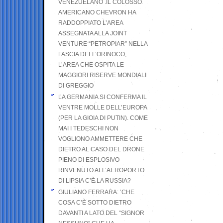
VENEZUELANO .IL COLOSSO
AMERICANO CHEVRON HA
RADDOPPIATO L’AREA
ASSEGNATA ALLA JOINT
VENTURE “PETROPIAR” NELLA
FASCIA DELL’ORINOCO,
L’AREA CHE OSPITA LE
MAGGIORI RISERVE MONDIALI
DI GREGGIO
LA GERMANIA SI CONFERMA IL
VENTRE MOLLE DELL’EUROPA
(PER LA GIOIA DI PUTIN). COME
MAI I TEDESCHI NON
VOGLIONO AMMETTERE CHE
DIETRO AL CASO DEL DRONE
PIENO DI ESPLOSIVO
RINVENUTO ALL’AEROPORTO
DI LIPSIA C’È LA RUSSIA?
GIULIANO FERRARA: ’CHE
COSA C’È SOTTO DIETRO
DAVANTI A LATO DEL “SIGNOR