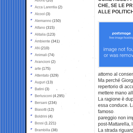
Aborto
(20)
CHE, SE LE PR
Acca Larentia
(2)
ALLE POLITIC
Alcool
(3)
Alemanno
(150)
Alfano
(315)
Alitalia
(123)
Ambiente
(341)
AN
(210)
Animali
(74)
Arancioni
(2)
arte
(175)
attorno al conse
Attentato
(329)
Ma perché Giorgia
Auguri
(13)
repertorio di ac
Batini
(3)
mettere mano all
Berlusconi
(4.295)
La ragione è dup
Bersani
(234)
essa conduce. La
Biasotti
(12)
famoso
Boldrini
(4)
pareggio non impo
Bossi
(1.221)
post-Mattarella, 
La strada riguard
Brambilla
(38)