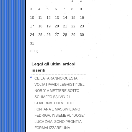
1
2
3
4
5
6
7
8
9
10
11
12
13
14
15
16
17
18
19
20
21
22
23
24
25
26
27
28
29
30
31
« Lug
Leggi gli ultimi articoli
inseriti
CE LA FARANNO QUESTA
VOLTA I PAVIDI LEGHISTI “DEL
NORD” A METTERE SOTTO
SCHIAFFO SALVINI? I
GOVERNATORI ATTILIO
FONTANA E MASSIMILIANO
FEDRIGA, INSIEME AL “DOGE”
LUCA ZAIA, SONO PRONTI A
FORMALIZZARE UNA