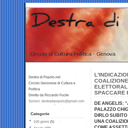
L’INDICAZI
Destra di Popolo.net
COALIZIONE
Circolo Genovese di Cultura e
ELETTORALE
Politica
SPACCARE 
Diretto da Riccardo Fucile
Scrivici: destradipopolo@gmail.com
DE ANGELIS: “
PALAZZO CHIGI
Categorie
DIRLO SUBITO
UNA COALIZIO
100 giorni
(5)
COME ASSETT