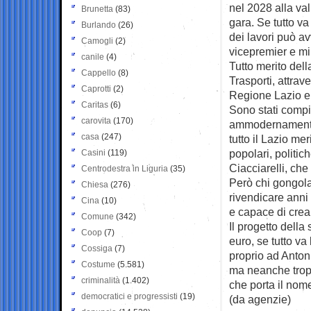
nel 2028 alla val
Brunetta
(83)
gara. Se tutto v
Burlando
(26)
dei lavori può av
Camogli
(2)
vicepremier e min
canile
(4)
Tutto merito della
Cappello
(8)
Trasporti, attrave
Caprotti
(2)
Regione Lazio e
Caritas
(6)
Sono stati compiu
carovita
(170)
ammodernamento d
casa
(247)
tutto il Lazio me
popolari, politi
Casini
(119)
Ciacciarelli, che
Centrodestra in Liguria
(35)
Però chi gongola 
Chiesa
(276)
rivendicare anni d
Cina
(10)
e capace di crear
Comune
(342)
Il progetto della
Coop
(7)
euro, se tutto va
Cossiga
(7)
proprio ad Anton
Costume
(5.581)
ma neanche troppo
criminalità
(1.402)
che porta il nome
democratici e progressisti
(19)
(da agenzie)