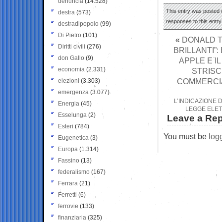
denuncia
(14.528)
This entry was posted o
destra
(573)
responses to this entr
destradipopolo
(99)
Di Pietro
(101)
«
DONALD T
Diritti civili
(276)
BRILLANTI”:
don Gallo
(9)
APPLE E I
economia
(2.331)
STRISC
COMMERCIA
elezioni
(3.303)
emergenza
(3.077)
L’INDICAZIONE 
Energia
(45)
LEGGE ELET
Esselunga
(2)
Leave a Rep
Esteri
(784)
You must be
log
Eugenetica
(3)
Europa
(1.314)
Fassino
(13)
federalismo
(167)
Ferrara
(21)
Ferretti
(6)
ferrovie
(133)
finanziaria
(325)