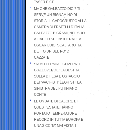
TASER E CP
MA CHE GALEAZZO DICI? TI
SERVE UN BIGNAMINO DI
STORIA. IL CAPOGRUPPO ALLA
CAMERA DI FRATELLI D’ITALIA,
GALEAZZO BIGNAMI, NEL SUO
ATTACCO SCONSIDERATO A
OSCAR LUIGI SCALFARO HA
DETTO UN BEL PO’ DI
CAZZATE
SIAMO FERMI AL GOVERNO
GIALLOVERDE: LA DESTRA
SULLA DIFESA È OSTAGGIO
DEI “PACIFISTI” LEGHISTI, LA
SINISTRA DEL PUTINIANO
CONTE
LE ONDATE DI CALORE DI
QUEST’ESTATE HANNO
PORTATO TEMPERATURE
RECORD IN TUTTA EUROPA E
UNA SICCITA’ MAI VISTA. I