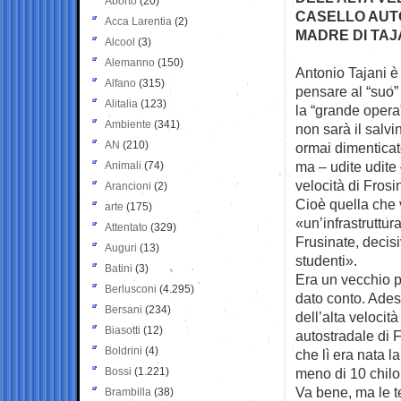
Aborto
(20)
CASELLO AUT
Acca Larentia
(2)
MADRE DI TAJ
Alcool
(3)
Alemanno
(150)
Antonio Tajani è
Alfano
(315)
pensare al
“suo” 
Alitalia
(123)
la “grande opera
Ambiente
(341)
non sarà il salvi
AN
(210)
ormai dimenticato 
ma – udite udite 
Animali
(74)
velocità di Frosi
Arancioni
(2)
Cioè quella che
arte
(175)
«un’infrastruttur
Attentato
(329)
Frusinate, decisiv
Auguri
(13)
studenti».
Batini
(3)
Era un vecchio pa
Berlusconi
(4.295)
dato conto. Adess
Bersani
(234)
dell’alta velocit
Biasotti
(12)
autostradale di F
Boldrini
(4)
che lì era nata l
Bossi
(1.221)
meno di 10 chilo
Va bene, ma le t
Brambilla
(38)