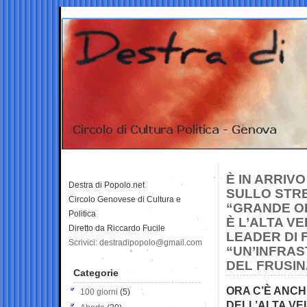
È IN ARRIV
Destra di Popolo.net
SULLO STRE
Circolo Genovese di Cultura e
“GRANDE O
Politica
È L’ALTA VE
Diretto da Riccardo Fucile
LEADER DI F
Scrivici: destradipopolo@gmail.com
“UN’INFRAS
DEL FRUSI
Categorie
ORA C’È ANCH
100 giorni
(5)
DELL’ALTA VE