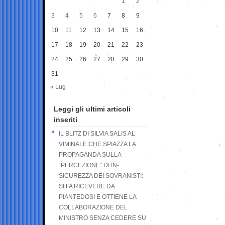
1
2
3
4
5
6
7
8
9
10
11
12
13
14
15
16
17
18
19
20
21
22
23
24
25
26
27
28
29
30
31
« Lug
Leggi gli ultimi articoli
inseriti
IL BLITZ DI SILVIA SALIS AL
VIMINALE CHE SPIAZZA LA
PROPAGANDA SULLA
“PERCEZIONE” DI IN-
SICUREZZA DEI SOVRANISTI:
SI FA RICEVERE DA
PIANTEDOSI E OTTIENE LA
COLLABORAZIONE DEL
MINISTRO SENZA CEDERE SU