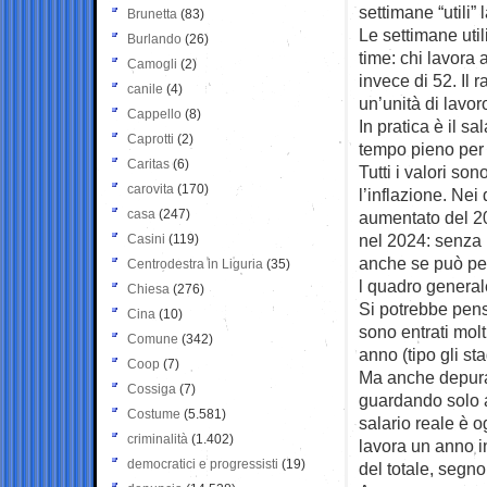
settimane “utili”
Brunetta
(83)
Le settimane util
Burlando
(26)
time: chi lavora 
Camogli
(2)
invece di 52. Il 
canile
(4)
un’unità di lavo
Cappello
(8)
In pratica è il s
Caprotti
(2)
tempo pieno per t
Caritas
(6)
Tutti i valori so
carovita
(170)
l’inflazione. Nei d
casa
(247)
aumentato del 20
nel 2024: senza
Casini
(119)
anche se può per
Centrodestra in Liguria
(35)
l quadro general
Chiesa
(276)
Si potrebbe pens
Cina
(10)
sono entrati molt
Comune
(342)
anno (tipo gli sta
Coop
(7)
Ma anche depuran
Cossiga
(7)
guardando solo a
Costume
(5.581)
salario reale è o
criminalità
(1.402)
lavora un anno i
democratici e progressisti
(19)
del totale, segno