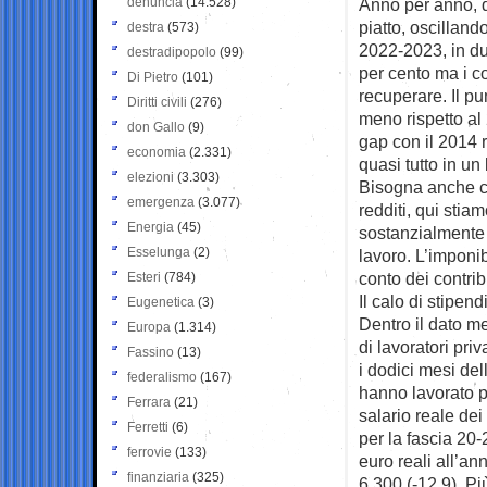
denuncia
(14.528)
Anno per anno, d
piatto, oscillando
destra
(573)
2022-2023, in due
destradipopolo
(99)
per cento ma i con
Di Pietro
(101)
recuperare. Il pu
Diritti civili
(276)
meno rispetto al
don Gallo
(9)
gap con il 2014 re
economia
(2.331)
quasi tutto in un
elezioni
(3.303)
Bisogna anche co
emergenza
(3.077)
redditi, qui sti
Energia
(45)
sostanzialmente a
Esselunga
(2)
lavoro. L’imponib
conto dei contrib
Esteri
(784)
Il calo di stipend
Eugenetica
(3)
Dentro il dato m
Europa
(1.314)
di lavoratori pri
Fassino
(13)
i dodici mesi dell
federalismo
(167)
hanno lavorato pe
Ferrara
(21)
salario reale dei
Ferretti
(6)
per la fascia 20-
ferrovie
(133)
euro reali all’an
finanziaria
(325)
6.300 (-12,9). Più