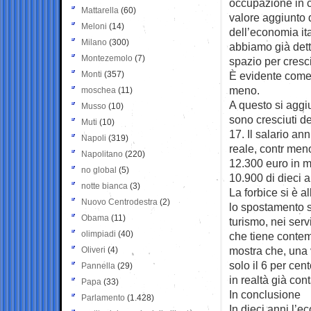
occupazione in 
Mattarella
(60)
valore aggiunto 
Meloni
(14)
dell’economia ita
Milano
(300)
abbiamo già detto
Montezemolo
(7)
spazio per cresci
Monti
(357)
È evidente come i
meno.
moschea
(11)
A questo si aggiu
Musso
(10)
sono cresciuti de
Muti
(10)
17. Il salario a
Napoli
(319)
reale, contr men
Napolitano
(220)
12.300 euro in m
no global
(5)
10.900 di dieci a
notte bianca
(3)
La forbice si è a
Nuovo Centrodestra
(2)
lo spostamento se
Obama
(11)
turismo, nei serv
olimpiadi
(40)
che tiene contem
mostra che, una v
Oliveri
(4)
solo il 6 per cent
Pannella
(29)
in realtà già cont
Papa
(33)
In conclusione
Parlamento
(1.428)
In dieci anni l’e