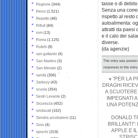
tasse o di debit
Regione
(344)
Senza una correzi
Renzi
(1.521)
rispetto al rest
Repetto
(46)
autoalimenta: og
Rifiuti
(84)
attratti da paesi
rom
(13)
e il calo dei sal
Roma
(1.125)
diverse.
Rutelli
(9)
(da agenzie)
san gottardo
(4)
San Martino
(3)
This entry was posted o
responses to this entr
San Miniato
(2)
sanità
(306)
«
“PER LA P
Sarkozy
(43)
DRAGHI RICEV
scuola
(354)
A SCUOTERE 
Sestri Levante
(2)
IMPEGNATI A
Sicurezza
(452)
UNA POTENZA
sindacati
(162)
DONALD TR
Sinistra arcobaleno
(11)
BRILLANTI”:
Soru
(4)
APPLE E I
sprechi
(319)
STRISC