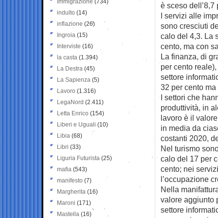
Immigrazione
(734)
è sceso dell’8,7 
indulto
(14)
I servizi alle im
inflazione
(26)
sono cresciuti d
Ingroia
(15)
calo del 4,3. La 
cento, ma con sal
Interviste
(16)
La finanza, di gr
la casta
(1.394)
per cento reale),
La Destra
(45)
settore informat
La Sapienza
(5)
32 per cento ma 
Lavoro
(1.316)
I settori che ha
LegaNord
(2.411)
produttività, in 
Letta Enrico
(154)
lavoro è il valo
Liberi e Uguali
(10)
in media da ciasc
Libia
(68)
costanti 2020, de
Libri
(33)
Nel turismo sono
calo del 17 per 
Liguria Futurista
(25)
cento; nei serviz
mafia
(543)
l’occupazione cr
manifesto
(7)
Nella manifattura
Margherita
(16)
valore aggiunto 
Maroni
(171)
settore informat
Mastella
(16)