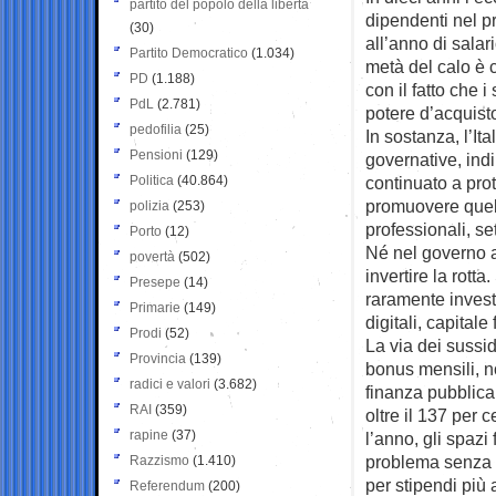
partito del popolo della libertà
dipendenti nel 
(30)
all’anno di sala
Partito Democratico
(1.034)
metà del calo è c
PD
(1.188)
con il fatto che 
PdL
(2.781)
potere d’acquisto
pedofilia
(25)
In sostanza, l’Ita
Pensioni
(129)
governative, in
Politica
(40.864)
continuato a pro
promuovere quell
polizia
(253)
professionali, se
Porto
(12)
Né nel governo a
povertà
(502)
invertire la rott
Presepe
(14)
raramente investi
Primarie
(149)
digitali, capitale
Prodi
(52)
La via dei sussidi
Provincia
(139)
bonus mensili, n
radici e valori
(3.682)
finanza pubblica
RAI
(359)
oltre il 137 per c
rapine
(37)
l’anno, gli spazi
problema senza r
Razzismo
(1.410)
per stipendi più 
Referendum
(200)