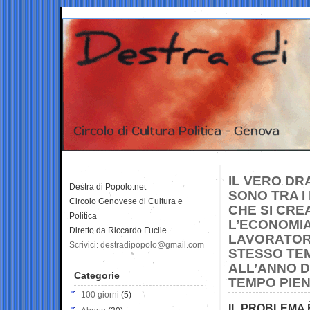
IL VERO DR
Destra di Popolo.net
SONO TRA I
Circolo Genovese di Cultura e
CHE SI CREA
Politica
L’ECONOMIA 
Diretto da Riccardo Fucile
LAVORATORI
Scrivici: destradipopolo@gmail.com
STESSO TEM
ALL’ANNO D
Categorie
TEMPO PIE
100 giorni
(5)
IL PROBLEMA 