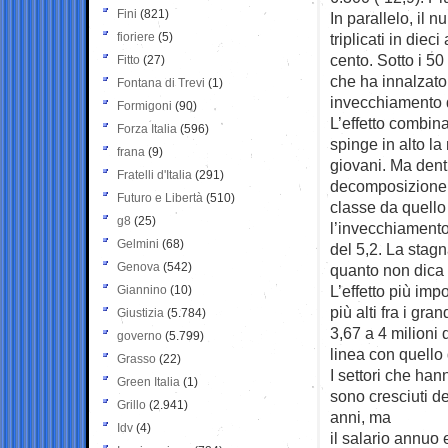
Fini
(821)
In parallelo, il 
fioriere
(5)
triplicati in die
cento. Sotto i 5
Fitto
(27)
che ha innalzato 
Fontana di Trevi
(1)
invecchiamento d
Formigoni
(90)
L’effetto combin
Forza Italia
(596)
spinge in alto l
frana
(9)
giovani. Ma dentr
Fratelli d'Italia
(291)
decomposizione s
Futuro e Libertà
(510)
classe da quello
g8
(25)
l’invecchiamento
Gelmini
(68)
del 5,2. La stagn
Genova
(542)
quanto non dica 
L’effetto più imp
Giannino
(10)
più alti fra i gra
Giustizia
(5.784)
3,67 a 4 milioni 
governo
(5.799)
linea con quello 
Grasso
(22)
I settori che han
Green Italia
(1)
sono cresciuti de
Grillo
(2.941)
anni, ma
Idv
(4)
il salario annuo 