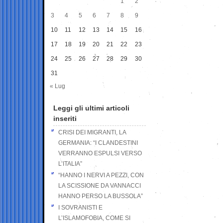
1
2
3
4
5
6
7
8
9
10
11
12
13
14
15
16
17
18
19
20
21
22
23
24
25
26
27
28
29
30
31
« Lug
Leggi gli ultimi articoli
inseriti
CRISI DEI MIGRANTI, LA
GERMANIA: “I CLANDESTINI
VERRANNO ESPULSI VERSO
L’ITALIA”
“HANNO I NERVI A PEZZI, CON
LA SCISSIONE DA VANNACCI
HANNO PERSO LA BUSSOLA”
I SOVRANISTI E
L’ISLAMOFOBIA, COME SI