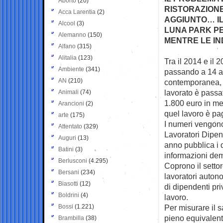
Aborto
(20)
RISTORAZIONE
Acca Larentia
(2)
AGGIUNTO… IL
Alcool
(3)
LUNA PARK PE
Alemanno
(150)
MENTRE LE IN
Alfano
(315)
Alitalia
(123)
Tra il 2014 e il 
Ambiente
(341)
passando a 14 
AN
(210)
contemporanea, i
lavorato è passa
Animali
(74)
1.800 euro in men
Arancioni
(2)
quel lavoro è pa
arte
(175)
I numeri vengono
Attentato
(329)
Lavoratori Dipend
Auguri
(13)
anno pubblica i d
Batini
(3)
informazioni dem
Berlusconi
(4.295)
Coprono il setto
Bersani
(234)
lavoratori autonom
Biasotti
(12)
di dipendenti pri
Boldrini
(4)
lavoro.
Bossi
(1.221)
Per misurare il 
pieno equivalente
Brambilla
(38)