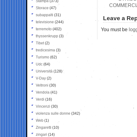
Stampa
(373)
COMMERCIA
Storace
(47)
subappalti
(31)
Leave a Rep
televisione
(244)
You must be
log
terremoto
(402)
thyssenkrupp
(3)
Tibet
(2)
tredicesima
(3)
Turismo
(62)
Udc
(64)
Università
(128)
V-Day
(2)
Veltroni
(30)
Vendola
(41)
Verdi
(16)
Vincenzi
(30)
violenza sulle donne
(342)
Web
(1)
Zingaretti
(10)
zingari
(14)