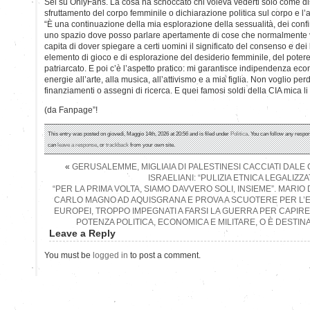
Sei su OnlyFans. La cosa ha schoccato chi voleva vederti solo come dis
sfruttamento del corpo femminile o dichiarazione politica sul corpo e l
“È una continuazione della mia esplorazione della sessualità, dei conf
uno spazio dove posso parlare apertamente di cose che normalmente 
capita di dover spiegare a certi uomini il significato del consenso e dei
elemento di gioco e di esplorazione del desiderio femminile, del potere 
patriarcato. E poi c’è l’aspetto pratico: mi garantisce indipendenza eco
energie all’arte, alla musica, all’attivismo e a mia figlia. Non voglio p
finanziamenti o assegni di ricerca. E quei famosi soldi della CIA mica li h
(da Fanpage”!
This entry was posted on giovedì, Maggio 14th, 2026 at 20:56 and is filed under
Politica
. You can follow any respon
can
leave a response
, or
trackback
from your own site.
«
GERUSALEMME, MIGLIAIA DI PALESTINESI CACCIATI DALE
ISRAELIANI: “PULIZIA ETNICA LEGALIZZA
“PER LA PRIMA VOLTA, SIAMO DAVVERO SOLI, INSIEME”. MARIO
CARLO MAGNO AD AQUISGRANA E PROVA A SCUOTERE PER L’E
EUROPEI, TROPPO IMPEGNATI A FARSI LA GUERRA PER CAPIRE
POTENZA POLITICA, ECONOMICA E MILITARE, O È DESTINA
Leave a Reply
You must be
logged in
to post a comment.