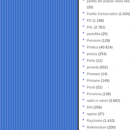
partito del popolo della libe
(30)
Partito Democratico
(1.034)
PD
(1.188)
PdL
(2.781)
pedofilia
(25)
Pensioni
(129)
Politica
(40.814)
polizia
(253)
Porto
(12)
povertà
(502)
Presepe
(14)
Primarie
(149)
Prodi
(52)
Provincia
(139)
radici e valori
(3.682)
RAI
(359)
rapine
(37)
Razzismo
(1.410)
Referendum
(200)