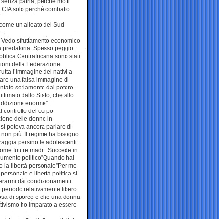
senza patria, perché molti
a CIA solo perché combatto
 come un alleato del Sud
. Vedo sfruttamento economico
za predatoria. Spesso peggio.
bblica Centrafricana sono stati
gioni della Federazione.
sfrutta l’immagine dei nativi a
trare una falsa immagine di
ntato seriamente dal potere.
ttimato dallo Stato, che allo
raddizione enorme”.
l controllo del corpo
izione delle donne in
si poteva ancora parlare di
ra non più. Il regime ha bisogno
oraggia persino le adolescenti
o come future madri. Succede in
strumento politico”Quando hai
co o la libertà personale”Per me
personale e libertà politica si
erarmi dai condizionamenti
n periodo relativamente libero
cosa di sporco e che una donna
attivismo ho imparato a essere