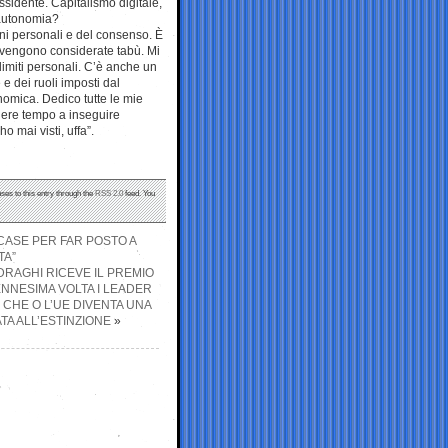
sidente. Capitalismo digitale,
’autonomia?
ini personali e del consenso. È
vengono considerate tabù. Mi
 limiti personali. C’è anche un
e dei ruoli imposti dal
nomica. Dedico tutte le mie
erdere tempo a inseguire
o mai visti, uffa”.
ses to this entry through the
RSS 2.0
feed. You
 CASE PER FAR POSTO A
TA”
 DRAGHI RICEVE IL PREMIO
NNESIMA VOLTA I LEADER
 CHE O L’UE DIVENTA UNA
TA ALL’ESTINZIONE
»