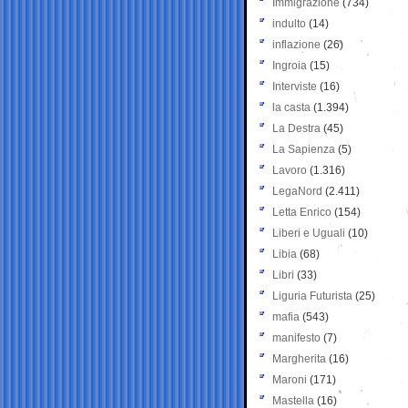
Immigrazione
(734)
indulto
(14)
inflazione
(26)
Ingroia
(15)
Interviste
(16)
la casta
(1.394)
La Destra
(45)
La Sapienza
(5)
Lavoro
(1.316)
LegaNord
(2.411)
Letta Enrico
(154)
Liberi e Uguali
(10)
Libia
(68)
Libri
(33)
Liguria Futurista
(25)
mafia
(543)
manifesto
(7)
Margherita
(16)
Maroni
(171)
Mastella
(16)