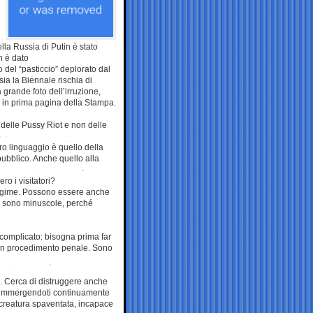
lla Russia di Putin è stato
n è dato
 del “pasticcio” deplorato dal
sia la Biennale rischia di
a grande foto dell’irruzione,
le in prima pagina della Stampa.
delle Pussy Riot e non delle
tro linguaggio è quello della
pubblico. Anche quello alla
ro i visitatori?
l regime. Possono essere anche
ere sono minuscole, perché
so complicato: bisogna prima far
i un procedimento penale. Sono
a lì. Cerca di distruggere anche
li, immergendoti continuamente
na creatura spaventata, incapace