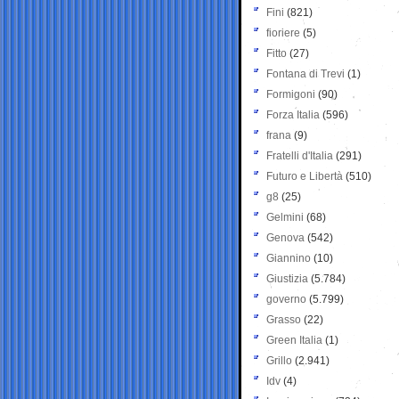
Fini
(821)
fioriere
(5)
Fitto
(27)
Fontana di Trevi
(1)
Formigoni
(90)
Forza Italia
(596)
frana
(9)
Fratelli d'Italia
(291)
Futuro e Libertà
(510)
g8
(25)
Gelmini
(68)
Genova
(542)
Giannino
(10)
Giustizia
(5.784)
governo
(5.799)
Grasso
(22)
Green Italia
(1)
Grillo
(2.941)
Idv
(4)