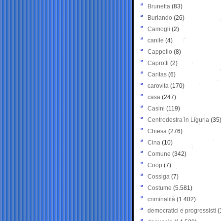
Brunetta
(83)
Burlando
(26)
Camogli
(2)
canile
(4)
Cappello
(8)
Caprotti
(2)
Caritas
(6)
carovita
(170)
casa
(247)
Casini
(119)
Centrodestra in Liguria
(35
Chiesa
(276)
Cina
(10)
Comune
(342)
Coop
(7)
Cossiga
(7)
Costume
(5.581)
criminalità
(1.402)
democratici e progressisti
(