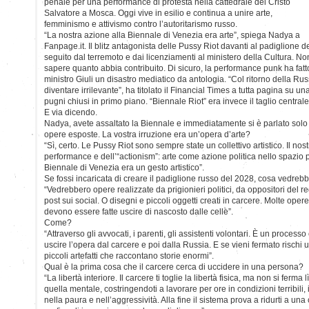
penale per una performance di protesta nella cattedrale del Cristo
Salvatore a Mosca. Oggi vive in esilio e continua a unire arte,
femminismo e attivismo contro l’autoritarismo russo.
“La nostra azione alla Biennale di Venezia era arte”, spiega Nadya a
Fanpage.it. Il blitz antagonista delle Pussy Riot davanti al padiglione de
seguito dal terremoto e dai licenziamenti al ministero della Cultura. No
sapere quanto abbia contribuito. Di sicuro, la performance punk ha fatto
ministro Giuli un disastro mediatico da antologia. “Col ritorno della Rus
diventare irrilevante”, ha titolato il Financial Times a tutta pagina su un
pugni chiusi in primo piano. “Biennale Riot” era invece il taglio centra
E via dicendo.
Nadya, avete assaltato la Biennale e immediatamente si è parlato solo 
opere esposte. La vostra irruzione era un’opera d’arte?
“Sì, certo. Le Pussy Riot sono sempre state un collettivo artistico. Il nos
performance e dell’“actionism”: arte come azione politica nello spazio 
Biennale di Venezia era un gesto artistico”.
Se fossi incaricata di creare il padiglione russo del 2028, cosa vedrebbe
“Vedrebbero opere realizzate da prigionieri politici, da oppositori de
post sui social. O disegni e piccoli oggetti creati in carcere. Molte op
devono essere fatte uscire di nascosto dalle celle”.
Come?
“Attraverso gli avvocati, i parenti, gli assistenti volontari. È un proces
uscire l’opera dal carcere e poi dalla Russia. E se vieni fermato risch
piccoli artefatti che raccontano storie enormi”.
Qual è la prima cosa che il carcere cerca di uccidere in una persona?
“La libertà interiore. Il carcere ti toglie la libertà fisica, ma non si ferm
quella mentale, costringendoti a lavorare per ore in condizioni terribi
nella paura e nell’aggressività. Alla fine il sistema prova a ridurti a u