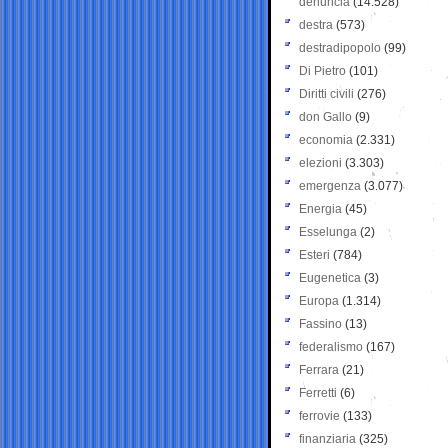
denuncia
(14.528)
destra
(573)
destradipopolo
(99)
Di Pietro
(101)
Diritti civili
(276)
don Gallo
(9)
economia
(2.331)
elezioni
(3.303)
emergenza
(3.077)
Energia
(45)
Esselunga
(2)
Esteri
(784)
Eugenetica
(3)
Europa
(1.314)
Fassino
(13)
federalismo
(167)
Ferrara
(21)
Ferretti
(6)
ferrovie
(133)
finanziaria
(325)