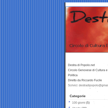
Destra di Popolo.net
Circolo Genovese di Cultura e
Politica
Diretto da Riccardo Fucile
Scrivici: destradipopolo@gma
Categorie
100 giorni
(5)