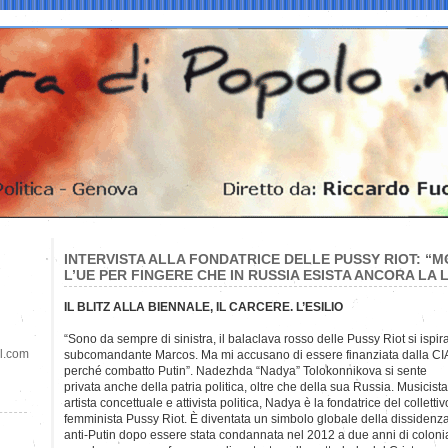
INTERVISTA ALLA FONDATRICE DELLE PUSSY RIOT: “MO
L’UE PER FINGERE CHE IN RUSSIA ESISTA ANCORA LA 
IL BLITZ ALLA BIENNALE, IL CARCERE. L’ESILIO
“Sono da sempre di sinistra, il balaclava rosso delle Pussy Riot si ispi
il.com
subcomandante Marcos. Ma mi accusano di essere finanziata dalla CI
perché combatto Putin”. Nadezhda “Nadya” Tolokonnikova si sente
privata anche della patria politica, oltre che della sua Russia. Musicista
artista concettuale e attivista politica, Nadya è la fondatrice del collettiv
femminista Pussy Riot. È diventata un simbolo globale della dissidenz
anti-Putin dopo essere stata condannata nel 2012 a due anni di coloni