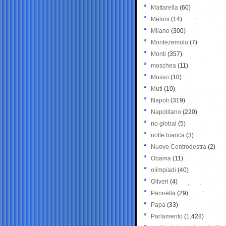
Mattarella
(60)
Meloni
(14)
Milano
(300)
Montezemolo
(7)
Monti
(357)
moschea
(11)
Musso
(10)
Muti
(10)
Napoli
(319)
Napolitano
(220)
no global
(5)
notte bianca
(3)
Nuovo Centrodestra
(2)
Obama
(11)
olimpiadi
(40)
Oliveri
(4)
Pannella
(29)
Papa
(33)
Parlamento
(1.428)