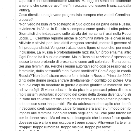
zapatisti e dal subcomandante Marcos. Ma oggi mi sento politicamente 
ambienti che consideravo “miei” mi accusano di essere finanziata dall
Putin”§
Cosa diresti a una giovane progressista europea che vede il Cremlino
globale?
“Non vedo nessun vero sostegno al Sud globale da parte della Russia
e violenza. In Africa, la Russia si comporta come qualsiasi altra poten
Giornalisti che indagavano sulle attività dei mercenari russi nella Repu
uccisi. E il Cremlino reprime anche le comunità native delle diverse re
Attiviste e attivisti per i loro diritti vengono arrestati, mentre il governo 
fini propagandistici. Vengono trattate come figure simboliche, per mos
inclusione. La Russia è profondamente razzista. Un problema mai affro
Ogni Paese ha il suo lato oscuro. Ma in Russia il razzismo è spesso legi
stesso tempo pretende di presentarsi come anti-coloniale. È una cont
Sei una femminista. Perché i regimi autoritari sono così ossessionati da
femminile, dalla sessualità e dai “valori familiari”? Com’è oggi la cond
Russia?”Non è più sicuro essere femministe in Russia. Prima del 2022 
diritti delle donne senza entrare direttamente in conflitto col potere. O
di nuovi corpi da mandare in guerra e quindi glorifica la maternità. Inc
ad avere figli. Si viene educate fin da piccole a pensarsi prima di tutt
molti sistemi autoritari: il controllo del corpo della donna diventa uno 
iniziato nei collettivi artistici antagonisti cercavi il cambiamento politi
le due cose sono inseparabili. Fin da adolescente ho capito che libertà 
intrecciano continuamente. La performance era anche un modo per lib
imposti alle femmine. Sono cresciuta negli anni ’90, che pure furono u
per le donne russe. Ma mi era stato insegnato che il sesso fosse qual
dovesse stare zitta e non occupare troppo spazio. Attraverso l’arte e l’
“troppo”: troppo rumorosa, troppo visibile, troppo presente”.