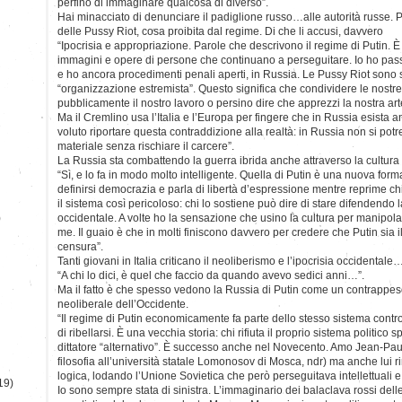
perfino di immaginare qualcosa di diverso”.
Hai minacciato di denunciare il padiglione russo…alle autorità russe.
delle Pussy Riot, cosa proibita dal regime. Di che li accusi, davvero
“Ipocrisia e appropriazione. Parole che descrivono il regime di Putin.
immagini e opere di persone che continuano a perseguitare. Io ho pass
e ho ancora procedimenti penali aperti, in Russia. Le Pussy Riot sono s
“organizzazione estremista”. Questo significa che condividere le nostr
pubblicamente il nostro lavoro o persino dire che apprezzi la nostra ar
Ma il Cremlino usa l’Italia e l’Europa per fingere che in Russia esista a
voluto riportare questa contraddizione alla realtà: in Russia non si 
materiale senza rischiare il carcere”.
La Russia sta combattendo la guerra ibrida anche attraverso la cultura
“Sì, e lo fa in modo molto intelligente. Quella di Putin è una nuova forma
definirsi democrazia e parla di libertà d’espressione mentre reprime c
il sistema così pericoloso: chi lo sostiene può dire di stare difendendo l
)
occidentale. A volte ho la sensazione che usino la cultura per manipo
me. Il guaio è che in molti finiscono davvero per credere che Putin sia il
censura”.
Tanti giovani in Italia criticano il neoliberismo e l’ipocrisia occidentale
“A chi lo dici, è quel che faccio da quando avevo sedici anni…”.
Ma il fatto è che spesso vedono la Russia di Putin come un contrappeso
neoliberale dell’Occidente.
“Il regime di Putin economicamente fa parte dello stesso sistema cont
di ribellarsi. È una vecchia storia: chi rifiuta il proprio sistema politico
dittatore “alternativo”. È successo anche nel Novecento. Amo Jean-Pau
filosofia all’università statale Lomonosov di Mosca, ndr) ma anche lui 
logica, lodando l’Unione Sovietica che però perseguitava intellettuali e f
19)
Io sono sempre stata di sinistra. L’immaginario dei balaclava rossi dell