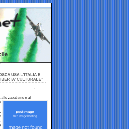
SCA USA L’ITALIA E
LIBERTA’ CULTURALE”
ra allo zapatismo e
al
A
,
o
a
a