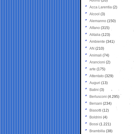
Aborto
(20)
Acca Larentia
(2)
Alcool
(3)
Alemanno
(150)
Alfano
(315)
Alitalia
(123)
Ambiente
(341)
AN
(210)
Animali
(74)
Arancioni
(2)
arte
(175)
Attentato
(329)
Auguri
(13)
Batini
(3)
Berlusconi
(4.295)
Bersani
(234)
Biasotti
(12)
Boldrini
(4)
Bossi
(1.221)
Brambilla
(38)