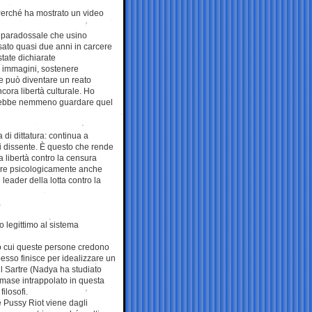
 Perché ha mostrato un video
 È paradossale che usino
ato quasi due anni in carcere
tate dichiarate
e immagini, sostenere
te può diventare un reato
ncora libertà culturale. Ho
potrebbe nemmeno guardare quel
 di dittatura: continua a
hi dissente. È questo che rende
a libertà contro la censura
lare psicologicamente anche
 leader della lotta contro la
…
 legittimo al sistema
ro cui queste persone credono
 spesso finisce per idealizzare un
l Sartre (Nadya ha studiato
rimase intrappolato in questa
ilosofi.
e Pussy Riot viene dagli