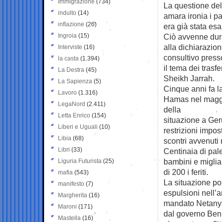
Immigrazione
(734)
La questione dell
indulto
(14)
amara ironia i pa
inflazione
(26)
era già stata esa
Ingroia
(15)
Ciò avvenne dur
alla dichiarazion
Interviste
(16)
consultivo presso
la casta
(1.394)
il tema dei trasf
La Destra
(45)
Sheikh Jarrah.
La Sapienza
(5)
Cinque anni fa la
Lavoro
(1.316)
Hamas nel maggio
LegaNord
(2.411)
della
Letta Enrico
(154)
situazione a Ge
Liberi e Uguali
(10)
restrizioni impo
Libia
(68)
scontri avvenuti 
Libri
(33)
Centinaia di pal
bambini e migliai
Liguria Futurista
(25)
di 200 i feriti.
mafia
(543)
La situazione pol
manifesto
(7)
espulsioni nell’
Margherita
(16)
mandato Netanya
Maroni
(171)
dal governo Benn
Mastella
(16)