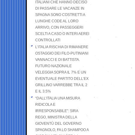
ITALIANI CHE HANNO DECISO
DI PASSARE LE VACANZE IN
SPAGNA SONO COSTRETTI A
LUNGHE CODE AL LORO
ARRIVO, CON PASSEGGERI
SCELTI A CASO O INTERI AEREI
CONTROLLATI
L’ITALIA RISCHIA DI RIMANERE
OSTAGGIO DEI FILO-PUTINIANI
VANNACCI E DI BATTISTA.
FUTURO NAZIONALE
VELEGGIA SOPRA IL 7% E UN
EVENTUALE PARTITO DELL’EX
GRILLINO VARREBBE TRA IL 2
E IL 3.5%
“DALL’ITALIA UNA MISURA
RIDICOLA E
IRRESPONSABILE”: SIRA
REGO, MINISTRA DELLA
GIOVENTÙ DEL GOVERNO
SPAGNOLO, FA LO SHAMPOO A