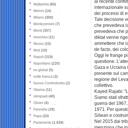
al recente confli
Mattarella
(60)
internazionale s
Meloni
(14)
dei processi di 
Milano
(300)
Tale decisione v
Montezemolo
(7)
che prevedeva la 
Monti
(357)
prevedeva che pag
diktat venne rige
moschea
(11)
ammettere che la 
Musso
(10)
de facto, dei colo
Muti
(10)
Oggi le frange pi
Napoli
(319)
questione. L’atte
Napolitano
(220)
Gaza e Ucraina in
no global
(5)
presente sul camp
notte bianca
(3)
regione del Levan
Nuovo Centrodestra
(2)
collettivo.
Obama
(11)
Kayed Rajabi: “L
olimpiadi
(40)
Siamo stati sfrat
guerra del 1967,
Oliveri
(4)
1971. Per quest
Pannella
(29)
Silwan e costrui
Papa
(33)
Nel 2015 dai trib
Parlamento
(1.428)
menziona che into