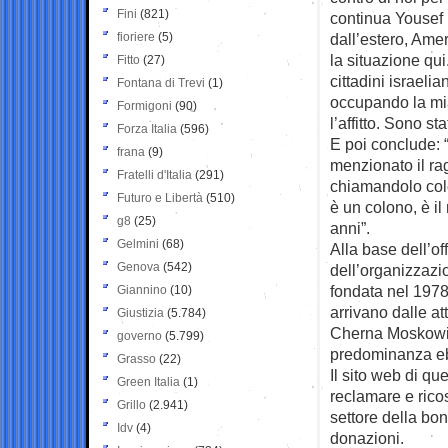
Fini
(821)
continua Yousef
fioriere
(5)
dall’estero, Am
la situazione qui
Fitto
(27)
cittadini israeli
Fontana di Trevi
(1)
occupando la mi
Formigoni
(90)
l’affitto. Sono st
Forza Italia
(596)
E poi conclude: 
frana
(9)
menzionato il ra
Fratelli d'Italia
(291)
chiamandolo colon
Futuro e Libertà
(510)
è un colono, è i
g8
(25)
anni”.
Gelmini
(68)
Alla base dell’of
Genova
(542)
dell’organizzazi
fondata nel 1978.
Giannino
(10)
arrivano dalle a
Giustizia
(5.784)
Cherna Moskowitz,
governo
(5.799)
predominanza e
Grasso
(22)
Il sito web di q
Green Italia
(1)
reclamare e rico
Grillo
(2.941)
settore della bon
Idv
(4)
donazioni.