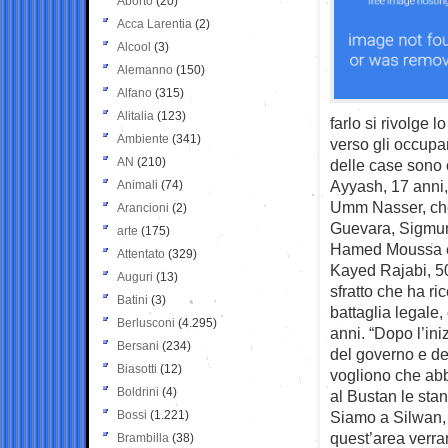
Aborto
(20)
Acca Larentia
(2)
Alcool
(3)
Alemanno
(150)
Alfano
(315)
Alitalia
(123)
farlo si rivolge l
Ambiente
(341)
verso gli occupan
AN
(210)
delle case sono 
Ayyash, 17 anni,
Animali
(74)
Umm Nasser, che q
Arancioni
(2)
Guevara, Sigmun
arte
(175)
Hamed Moussa e m
Attentato
(329)
Kayed Rajabi, 50 
Auguri
(13)
sfratto che ha ri
Batini
(3)
battaglia legale,
Berlusconi
(4.295)
anni. “Dopo l’ini
Bersani
(234)
del governo e de
Biasotti
(12)
vogliono che abb
Boldrini
(4)
al Bustan le sta
Bossi
(1.221)
Siamo a Silwan, 
quest’area verra
Brambilla
(38)