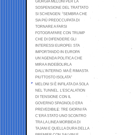
GIORGIA MELONI PER LA
SOSPENSIONE DEL TRATTATO
SI SCHENGEN: “SEMBRA CHE
SIA PIÙ PREOCCUPATA DI
TORNARE A FARSI
FOTOGRAFARE CON TRUMP
CHE DI DIFENDERE GLI
INTERESSI EUROPEI. STA
IMPORTANDO IN EUROPA
UN’AGENDA POLITICA CHE
MIRA A INDEBOLIRLA
DALL’INTERNO. MA È RIMASTA
PIUTTOSTO ISOLATA”
MELONI SI È INFILATA DA SOLA
NEL TUNNEL. L’ESCALATION
DI TENSIONE CON IL
GOVERNO SPAGNOLO ERA
PREVEDIBILE: TRE GIORNI FA
C’ERA STATO UNO SCONTRO
TRA LA LINEA MORBIDA DI
TAJANI E QUELLA DURA DELLA
PREMIER CON SALVINI E