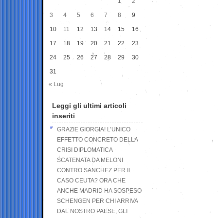
1
2
3
4
5
6
7
8
9
10
11
12
13
14
15
16
17
18
19
20
21
22
23
24
25
26
27
28
29
30
31
« Lug
Leggi gli ultimi articoli
inseriti
GRAZIE GIORGIA! L’UNICO
EFFETTO CONCRETO DELLA
CRISI DIPLOMATICA
SCATENATA DA MELONI
CONTRO SANCHEZ PER IL
CASO CEUTA? ORA CHE
ANCHE MADRID HA SOSPESO
SCHENGEN PER CHI ARRIVA
DAL NOSTRO PAESE, GLI