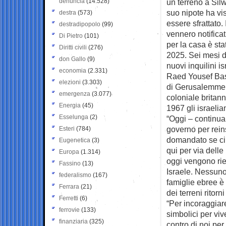
denuncia
(14.528)
un terreno a Sil
suo nipote ha vi
destra
(573)
essere sfrattato. 
destradipopolo
(99)
vennero notificat
Di Pietro
(101)
per la casa è stat
Diritti civili
(276)
2025. Sei mesi di
don Gallo
(9)
nuovi inquilini is
economia
(2.331)
Raed Yousef Basb
elezioni
(3.303)
di Gerusalemme s
emergenza
(3.077)
coloniale britann
Energia
(45)
1967 gli israelia
Esselunga
(2)
“Oggi – continua
governo per rei
Esteri
(784)
domandato se ci 
Eugenetica
(3)
qui per via dell
Europa
(1.314)
oggi vengono rie
Fassino
(13)
Israele. Nessuno
federalismo
(167)
famiglie ebree è
Ferrara
(21)
dei terreni ritorni
Ferretti
(6)
“Per incoraggiare 
ferrovie
(133)
simbolici per viv
finanziaria
(325)
contro di noi per