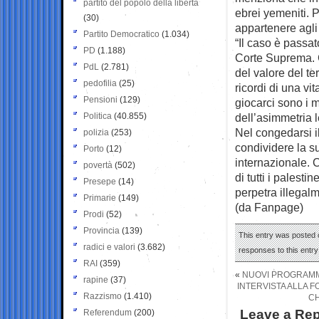
partito del popolo della libertà
ebrei yemeniti. 
(30)
appartenere agli 
Partito Democratico
(1.034)
“Il caso è passat
PD
(1.188)
Corte Suprema. C
PdL
(2.781)
del valore del te
pedofilia
(25)
ricordi di una v
Pensioni
(129)
giocarci sono i 
Politica
(40.855)
dell’asimmetria l
Nel congedarsi i
polizia
(253)
condividere la s
Porto
(12)
internazionale. C
povertà
(502)
di tutti i palest
Presepe
(14)
perpetra illegalm
Primarie
(149)
(da Fanpage)
Prodi
(52)
Provincia
(139)
This entry was posted o
radici e valori
(3.682)
responses to this entr
RAI
(359)
«
NUOVI PROGRAMMI
rapine
(37)
INTERVISTA ALLA F
Razzismo
(1.410)
CH
Leave a Rep
Referendum
(200)