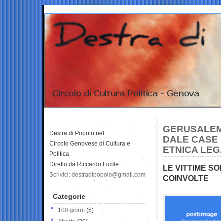
GERUSALEMM
Destra di Popolo.net
DALE CASE 
Circolo Genovese di Cultura e
ETNICA LEG
Politica
Diretto da Riccardo Fucile
LE VITTIME SO
Scrivici: destradipopolo@gmail.com
COINVOLTE
Categorie
100 giorni
(5)