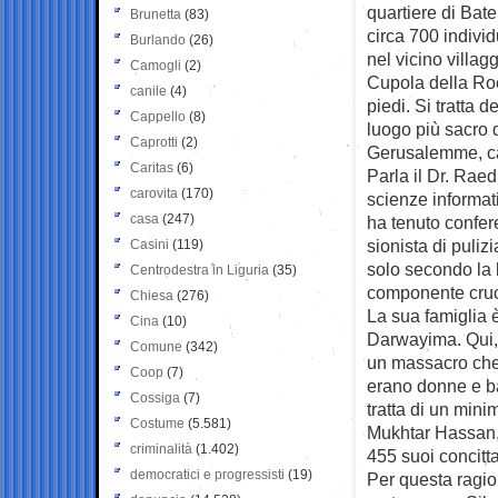
quartiere di Bat
Brunetta
(83)
circa 700 indivi
Burlando
(26)
nel vicino villag
Camogli
(2)
Cupola della Roc
canile
(4)
piedi. Si tratta d
Cappello
(8)
luogo più sacro d
Caprotti
(2)
Gerusalemme, cap
Caritas
(6)
Parla il Dr. Raed
carovita
(170)
scienze informat
casa
(247)
ha tenuto confere
sionista di puliz
Casini
(119)
solo secondo la 
Centrodestra in Liguria
(35)
componente cruci
Chiesa
(276)
La sua famiglia è
Cina
(10)
Darwayima. Qui, 
Comune
(342)
un massacro che 
Coop
(7)
erano donne e bam
Cossiga
(7)
tratta di un mini
Costume
(5.581)
Mukhtar Hassan,
criminalità
(1.402)
455 suoi concitta
democratici e progressisti
(19)
Per questa ragio