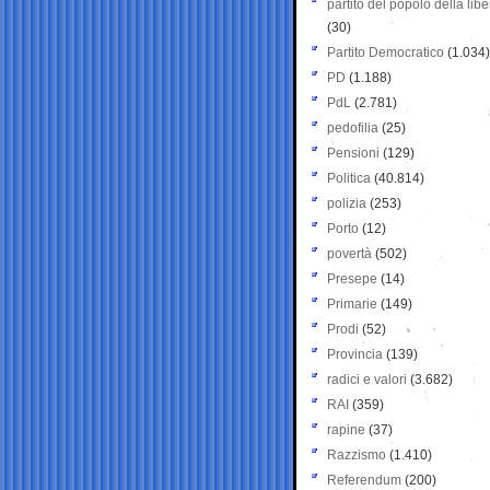
partito del popolo della libe
(30)
Partito Democratico
(1.034)
PD
(1.188)
PdL
(2.781)
pedofilia
(25)
Pensioni
(129)
Politica
(40.814)
polizia
(253)
Porto
(12)
povertà
(502)
Presepe
(14)
Primarie
(149)
Prodi
(52)
Provincia
(139)
radici e valori
(3.682)
RAI
(359)
rapine
(37)
Razzismo
(1.410)
Referendum
(200)