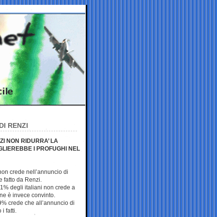
DI RENZI
ZI NON RIDURRA’ LA
GLIEREBBE I PROFUGHI NEL
 non crede nell’annuncio di
 fatto da Renzi.
1% degli italiani non crede a
ne è invece convinto.
l 59% crede che all’annuncio di
 fatti.