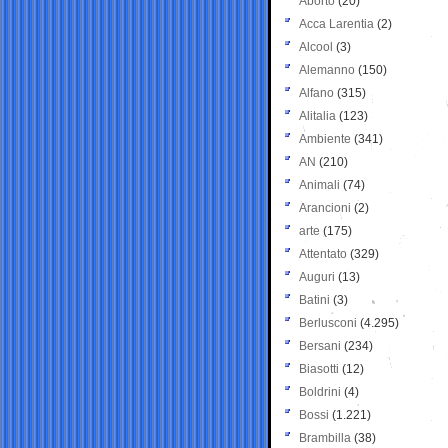
Aborto
(20)
Acca Larentia
(2)
Alcool
(3)
Alemanno
(150)
Alfano
(315)
Alitalia
(123)
Ambiente
(341)
AN
(210)
Animali
(74)
Arancioni
(2)
arte
(175)
Attentato
(329)
Auguri
(13)
Batini
(3)
Berlusconi
(4.295)
Bersani
(234)
Biasotti
(12)
Boldrini
(4)
Bossi
(1.221)
Brambilla
(38)