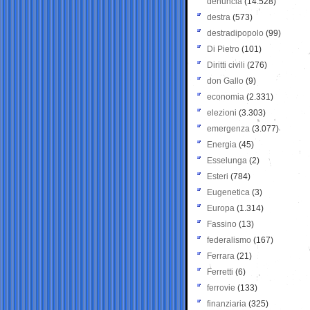
denuncia
(14.528)
destra
(573)
destradipopolo
(99)
Di Pietro
(101)
Diritti civili
(276)
don Gallo
(9)
economia
(2.331)
elezioni
(3.303)
emergenza
(3.077)
Energia
(45)
Esselunga
(2)
Esteri
(784)
Eugenetica
(3)
Europa
(1.314)
Fassino
(13)
federalismo
(167)
Ferrara
(21)
Ferretti
(6)
ferrovie
(133)
finanziaria
(325)