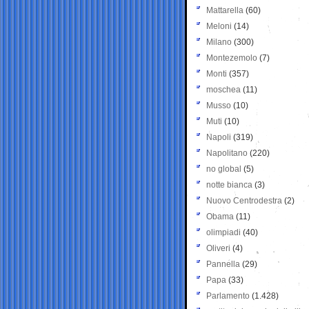
Mattarella
(60)
Meloni
(14)
Milano
(300)
Montezemolo
(7)
Monti
(357)
moschea
(11)
Musso
(10)
Muti
(10)
Napoli
(319)
Napolitano
(220)
no global
(5)
notte bianca
(3)
Nuovo Centrodestra
(2)
Obama
(11)
olimpiadi
(40)
Oliveri
(4)
Pannella
(29)
Papa
(33)
Parlamento
(1.428)