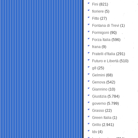
Fini
(821)
fioriere
(5)
Fitto
(27)
Fontana di Trevi
(1)
Formigoni
(90)
Forza Italia
(596)
frana
(9)
Fratelli d'Italia
(291)
Futuro e Libertà
(510)
g8
(25)
Gelmini
(68)
Genova
(542)
Giannino
(10)
Giustizia
(5.784)
governo
(5.799)
Grasso
(22)
Green Italia
(1)
Grillo
(2.941)
Idv
(4)