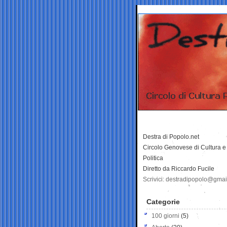
Destra di Popolo.net
Circolo Genovese di Cultura e
Politica
Diretto da Riccardo Fucile
Scrivici: destradipopolo@gma
Categorie
100 giorni
(5)