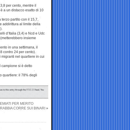
 33,8 per cento, mentre il
è a un distacco esatto di 10
erzo partito con il 15,7,
 addirittura al limite della
).
lli d’Italia (3,4) e Ncd e Udc
 (metterebbero insieme
ento in una settimana, il
8 contro 24 per cento).
migranti nel quartiere in cui
l campione si è detto
quartiere: il 78% degli
es to this entry through the
RSS 2.0
feed. You
PREMIATI PER MERITO
A RABBIA CORRE SUI BINARI
»