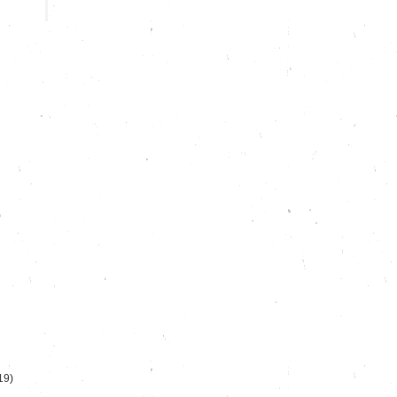
)
19)