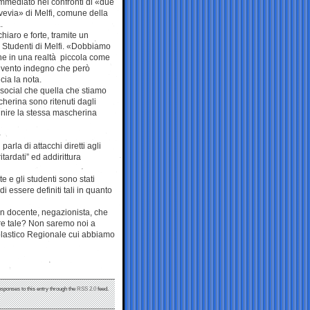
immediato nei confronti di «due
Svevia» di Melfi, comune della
.
hiaro e forte, tramite un
Studenti di Melfi. «Dobbiamo
he in una realtà piccola come
n evento indegno che però
cia la nota.
i social che quella che stiamo
cherina sono ritenuti dagli
inire la stessa mascherina
arla di attacchi diretti agli
tardati” ed addirittura
 e gli studenti sono stati
i essere definiti tali in quanto
 un docente, negazionista, che
ere tale? Non saremo noi a
Scolastico Regionale cui abbiamo
esponses to this entry through the
RSS 2.0
feed.