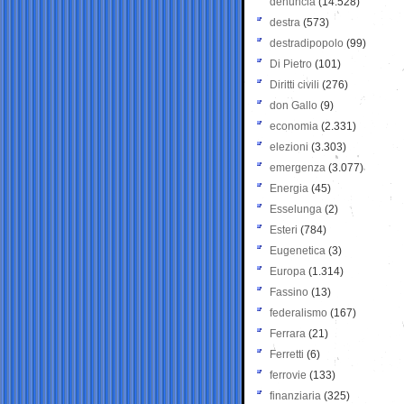
denuncia
(14.528)
destra
(573)
destradipopolo
(99)
Di Pietro
(101)
Diritti civili
(276)
don Gallo
(9)
economia
(2.331)
elezioni
(3.303)
emergenza
(3.077)
Energia
(45)
Esselunga
(2)
Esteri
(784)
Eugenetica
(3)
Europa
(1.314)
Fassino
(13)
federalismo
(167)
Ferrara
(21)
Ferretti
(6)
ferrovie
(133)
finanziaria
(325)