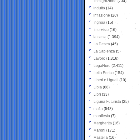
Immigrazione
(734)
indulto
(14)
inflazione
(26)
Ingroia
(15)
Interviste
(16)
la casta
(1.394)
La Destra
(45)
La Sapienza
(5)
Lavoro
(1.316)
LegaNord
(2.411)
Letta Enrico
(154)
Liberi e Uguali
(10)
Libia
(68)
Libri
(33)
Liguria Futurista
(25)
mafia
(543)
manifesto
(7)
Margherita
(16)
Maroni
(171)
Mastella
(16)