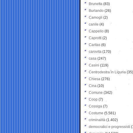
Brunetta
(83)
Burlando
(26)
Camogli
(2)
canile
(4)
Cappello
(8)
Caprotti
(2)
Caritas
(6)
carovita
(170)
casa
(247)
Casini
(119)
Centrodestra in Liguria
(35
Chiesa
(276)
Cina
(10)
Comune
(342)
Coop
(7)
Cossiga
(7)
Costume
(5.581)
criminalità
(1.402)
democratici e progressisti
(