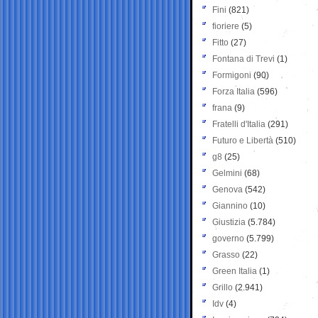
Fini
(821)
fioriere
(5)
Fitto
(27)
Fontana di Trevi
(1)
Formigoni
(90)
Forza Italia
(596)
frana
(9)
Fratelli d'Italia
(291)
Futuro e Libertà
(510)
g8
(25)
Gelmini
(68)
Genova
(542)
Giannino
(10)
Giustizia
(5.784)
governo
(5.799)
Grasso
(22)
Green Italia
(1)
Grillo
(2.941)
Idv
(4)