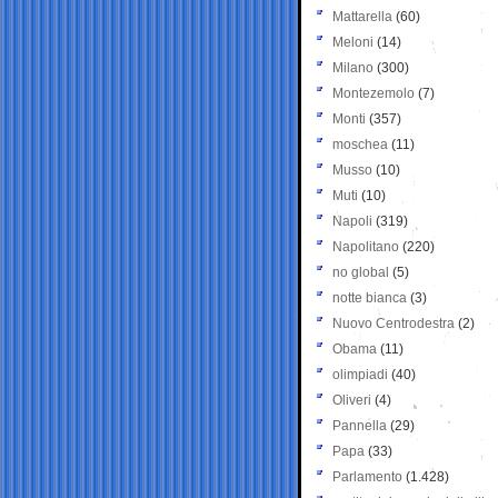
Mattarella
(60)
Meloni
(14)
Milano
(300)
Montezemolo
(7)
Monti
(357)
moschea
(11)
Musso
(10)
Muti
(10)
Napoli
(319)
Napolitano
(220)
no global
(5)
notte bianca
(3)
Nuovo Centrodestra
(2)
Obama
(11)
olimpiadi
(40)
Oliveri
(4)
Pannella
(29)
Papa
(33)
Parlamento
(1.428)