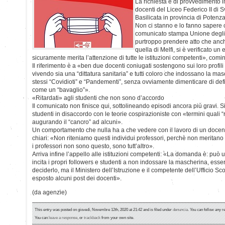
La richiesta è di provvedimento 
docenti del Liceo Federico II di 
Basilicata in provincia di Potenza
Non ci stanno e lo fanno sapere c
comunicato stampa Unione degli 
purtroppo prendere atto che anc
quella di Melfi, si è verificato u
sicuramente merita l’attenzione di tutte le istituzioni competenti», comin
Il riferimento è a «ben due docenti coniugati sostengono sui loro profil
vivendo sia una “dittatura sanitaria” e tutti coloro che indossano la mas
stessi “Covidioti” e “Pandementi”, senza ovviamente dimenticare di def
come un “bavaglio”».
«Ritardati» agli studenti che non sono d’accordo
Il comunicato non finisce qui, sottolineando episodi ancora più gravi. Si p
studenti in disaccordo con le teorie cospirazioniste con «termini quali “ri
augurando il “cancro” ad alcuni».
Un comportamento che nulla ha a che vedere con il lavoro di un docente
chiari: «Non riteniamo questi individui professori, perchè non meritano d
i professori non sono questo, sono tutt’altro».
Arriva infine l’appello alle istituzioni competenti: «La domanda è: può
incita i propri followers e studenti a non indossare la mascherina, ess
deciderlo, ma il Ministero dell’Istruzione e il competente dell’Ufficio 
esposto alcuni post dei docenti».
(da agenzie)
This entry was posted on giovedì, Novembre 12th, 2020 at 21:42 and is filed under
denuncia
. You can follow any r
You can
leave a response
, or
trackback
from your own site.