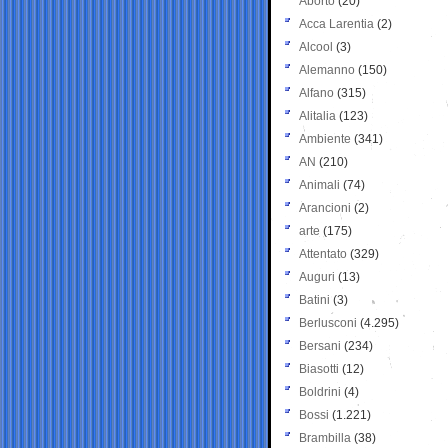
Aborto
(20)
Acca Larentia
(2)
Alcool
(3)
Alemanno
(150)
Alfano
(315)
Alitalia
(123)
Ambiente
(341)
AN
(210)
Animali
(74)
Arancioni
(2)
arte
(175)
Attentato
(329)
Auguri
(13)
Batini
(3)
Berlusconi
(4.295)
Bersani
(234)
Biasotti
(12)
Boldrini
(4)
Bossi
(1.221)
Brambilla
(38)