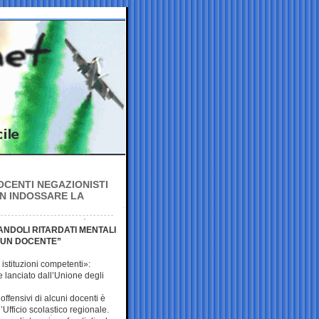
OCENTI NEGAZIONISTI
ON INDOSSARE LA
ANDOLI RITARDATI MENTALI
 UN DOCENTE”
istituzioni competenti»:
e lanciato dall’Unione degli
offensivi di alcuni docenti è
l’Ufficio scolastico regionale.