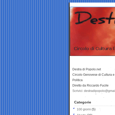
Destra di Popolo.net
Circolo Genovese di Cultura e
Politica
Diretto da Riccardo Fucile
Scrivici: destradipopolo@gma
Categorie
100 giorni
(5)