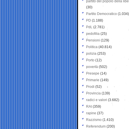
partito del popolo della libe
(30)
Partito Democratico
(1.034)
PD
(1.188)
PdL
(2.781)
pedofilia
(25)
Pensioni
(129)
Politica
(40.814)
polizia
(253)
Porto
(12)
povertà
(502)
Presepe
(14)
Primarie
(149)
Prodi
(52)
Provincia
(139)
radici e valori
(3.682)
RAI
(359)
rapine
(37)
Razzismo
(1.410)
Referendum
(200)