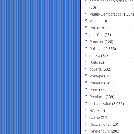
partito del popolo della libe
(30)
Partito Democratico
(1.034)
PD
(1.188)
PdL
(2.781)
pedofilia
(25)
Pensioni
(129)
Politica
(40.833)
polizia
(253)
Porto
(12)
povertà
(502)
Presepe
(14)
Primarie
(149)
Prodi
(52)
Provincia
(139)
radici e valori
(3.682)
RAI
(359)
rapine
(37)
Razzismo
(1.410)
Referendum
(200)