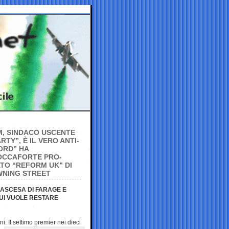
M, SINDACO USCENTE
Y”, È IL VERO ANTI-
ORD” HA
ROCCAFORTE PRO-
ATO “REFORM UK” DI
WNING STREET
’ASCESA DI FARAGE E
LUI VUOLE RESTARE
ni. Il settimo premier
nei dieci