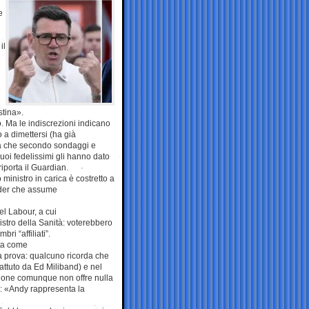
e
il
stina».
. Ma le indiscrezioni indicano
 a dimettersi (ha già
lla che secondo sondaggi e
suoi fedelissimi gli hanno dato
iporta il Guardian.
ministro in carica è costretto a
ader che assume
l Labour, a cui
stro della Sanità: voterebbero
ri “affiliati”.
ata come
 prova: qualcuno ricorda che
attuto da Ed Miliband) e nel
zione comunque non offre nulla
o: «Andy rappresenta la