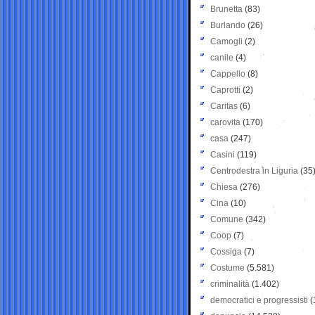
Brunetta
(83)
Burlando
(26)
Camogli
(2)
canile
(4)
Cappello
(8)
Caprotti
(2)
Caritas
(6)
carovita
(170)
casa
(247)
Casini
(119)
Centrodestra in Liguria
(35
Chiesa
(276)
Cina
(10)
Comune
(342)
Coop
(7)
Cossiga
(7)
Costume
(5.581)
criminalità
(1.402)
democratici e progressisti
(