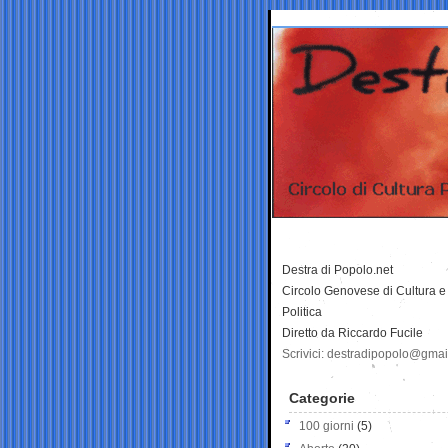
Destra di Popolo.net
Circolo Genovese di Cultura e
Politica
Diretto da Riccardo Fucile
Scrivici: destradipopolo@gma
Categorie
100 giorni
(5)