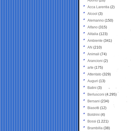
Aborto
(20)
Acca Larentia
(2)
Alcool
(3)
Alemanno
(150)
Alfano
(315)
Alitalia
(123)
Ambiente
(341)
AN
(210)
Animali
(74)
Arancioni
(2)
arte
(175)
Attentato
(329)
Auguri
(13)
Batini
(3)
Berlusconi
(4.295)
Bersani
(234)
Biasotti
(12)
Boldrini
(4)
Bossi
(1.221)
Brambilla
(38)