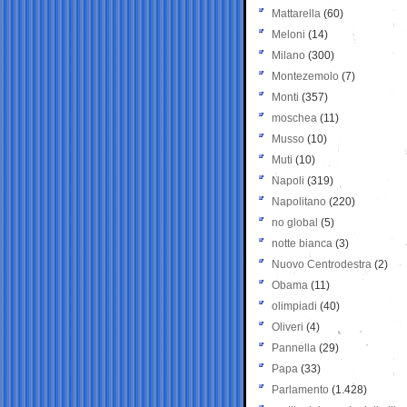
Mattarella
(60)
Meloni
(14)
Milano
(300)
Montezemolo
(7)
Monti
(357)
moschea
(11)
Musso
(10)
Muti
(10)
Napoli
(319)
Napolitano
(220)
no global
(5)
notte bianca
(3)
Nuovo Centrodestra
(2)
Obama
(11)
olimpiadi
(40)
Oliveri
(4)
Pannella
(29)
Papa
(33)
Parlamento
(1.428)