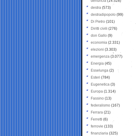
denuncia
(14.528)
destra
(573)
destradipopolo
(99)
Di Pietro
(101)
Diritti civili
(276)
don Gallo
(9)
economia
(2.331)
elezioni
(3.303)
emergenza
(3.077)
Energia
(45)
Esselunga
(2)
Esteri
(784)
Eugenetica
(3)
Europa
(1.314)
Fassino
(13)
federalismo
(167)
Ferrara
(21)
Ferretti
(6)
ferrovie
(133)
finanziaria
(325)