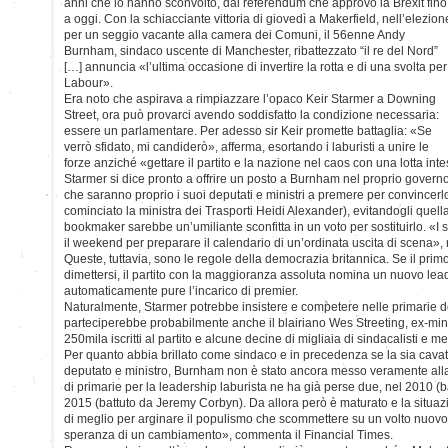
anni che lo hanno sconvolto, dal referendum che approvò la Brexit fino
a oggi. Con la schiacciante vittoria di giovedì a Makerfield, nell’elezion
per un seggio vacante alla camera dei Comuni, il 56enne Andy
Burnham, sindaco uscente di Manchester, ribattezzato “il re del Nord”
[…] annuncia «l’ultima occasione di invertire la rotta e di una svolta per 
Labour».
Era noto che aspirava a rimpiazzare l’opaco Keir Starmer a Downing
Street, ora può provarci avendo soddisfatto la condizione necessaria:
essere un parlamentare. Per adesso sir Keir promette battaglia: «Se
verrò sfidato, mi candiderò», afferma, esortando i laburisti a unire le
forze anziché «gettare il partito e la nazione nel caos con una lotta inte
Starmer si dice pronto a offrire un posto a Burnham nel proprio governo
che saranno proprio i suoi deputati e ministri a premere per convincerlo
cominciato la ministra dei Trasporti Heidi Alexander), evitandogli que
bookmaker sarebbe un’umiliante sconfitta in un voto per sostituirlo. «I 
il weekend per preparare il calendario di un’ordinata uscita di scena», r
Queste, tuttavia, sono le regole della democrazia britannica. Se il primo 
dimettersi, il partito con la maggioranza assoluta nomina un nuovo le
automaticamente pure l’incarico di premier.
Naturalmente, Starmer potrebbe insistere e competere nelle primarie de
parteciperebbe probabilmente anche il blairiano Wes Streeting, ex-mini
250mila iscritti al partito e alcune decine di migliaia di sindacalisti e memb
Per quanto abbia brillato come sindaco e in precedenza se la sia cav
deputato e ministro, Burnham non è stato ancora messo veramente alla
di primarie per la leadership laburista ne ha già perse due, nel 2010 (b
2015 (battuto da Jeremy Corbyn). Da allora però è maturato e la situa
di meglio per arginare il populismo che scommettere su un volto nuov
speranza di un cambiamento», commenta il Financial Times.