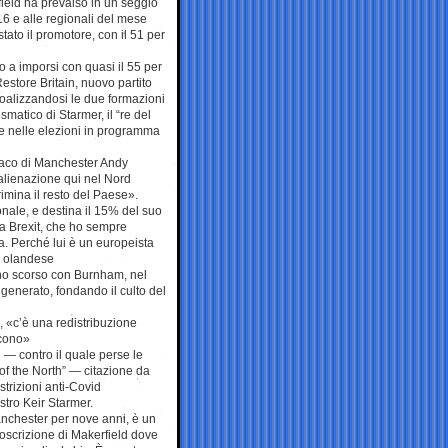
ield ha prevalso in un seggio
16 e alle regionali del mese
stato il promotore, con il 51 per
o a imporsi con quasi il 55 per
estore Britain, nuovo partito
oalizzandosi le due formazioni
matico di Starmer, il “re del
ge nelle elezioni in programma
ndaco di Manchester Andy
’alienazione qui nel Nord
rimina il resto del Paese».
nale, e destina il 15% del suo
«La Brexit, che ho sempre
ea. Perché lui è un europeista
 è olandese
nno scorso con Burnham, nel
igenerato, fondando il culto del
e, «c’è una redistribuzione
scono»
— contro il quale perse le
 of the North” — citazione da
strizioni anti-Covid
stro Keir Starmer.
nchester per nove anni, è un
oscrizione di Makerfield dove