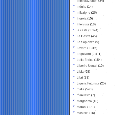
Immigrazione
(734)
indulto
(14)
inflazione
(26)
Ingroia
(15)
Interviste
(16)
la casta
(1.394)
La Destra
(45)
La Sapienza
(5)
Lavoro
(1.316)
LegaNord
(2.411)
Letta Enrico
(154)
Liberi e Uguali
(10)
Libia
(68)
Libri
(33)
Liguria Futurista
(25)
mafia
(543)
manifesto
(7)
Margherita
(16)
Maroni
(171)
Mastella
(16)