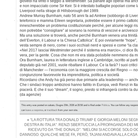
giovedì ha vinto il seggio a Westminster. Sa parlare agli operai ma anc
e non impacciato come Sir Keir. Si è intestato battaglie popolari come la g
Liverpool nella strage di Hillsborough del 1989.
Andrew Murray Burnham, nato 56 anni fa ad Aintree (sobborgo di Liver
telefonico e mamma Eileen segretaria, potrebbe essere il primo cattolic
innescherebbe un problema costituzionale perché, per alcune leggi risal
non potrebbe “consigliare” al sovrano la nomina di vescovi e arcivescov
Ma una soluzione si troverà, anche perché Burnham venera una trinità 
dell’Everton, il Labour e la Chiesa Cattolica”. E poi ovviamente “hope”
vesta sempre di nero, come i suoi occhiali nerd e spessi e come “la cla
«Nel 2017 lasciai Westminster perché il sistema era marcio», ci dice B
vera, per la gente. Cosa che non mi era stata possibile nemmeno da 
Ora Burnham, laurea in letteratura inglese a Cambridge, iscritto al par
deputato già nel 2001, vuole ribaltare il Labour. Ce la farà? I suoi critici
di Manchester — l’economia con la maggiore crescita del Regno — no
congiunzione favorevole tra imprenditoria, politica e società
Ricordano che Andy ha già perso due primarie alla leadership — anch
Che i sindaci troppo ambiziosi hanno fallito in Europa, vedi Renzi in It
piacerà. E che il suo “dream”, il sogno, presto si infrangerà contro la du
(da agenzie)
This entry was posted on sabato, Giugno 20th, 2026 at 20:56 and is filed under
Politica
. You can follow any respons
can
leave a response
, or
trackback
from your own site.
«
“LA ROTTURA TRA DONALD TRUMP E GIORGIA MELONI SEGN
DESTRA IN ITALIA”: RENZI SBERTUCCIA LA PROPAGANDA DEI ME
RICEVUTO DA “THE DONALD”: “MELONI SI ACCORGE SOLO OG
DANNOSO. QUALCHE MESE FA, PERÒ, TAJANI ANDAVA ALLA CASA