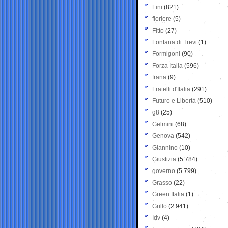
Fini
(821)
fioriere
(5)
Fitto
(27)
Fontana di Trevi
(1)
Formigoni
(90)
Forza Italia
(596)
frana
(9)
Fratelli d'Italia
(291)
Futuro e Libertà
(510)
g8
(25)
Gelmini
(68)
Genova
(542)
Giannino
(10)
Giustizia
(5.784)
governo
(5.799)
Grasso
(22)
Green Italia
(1)
Grillo
(2.941)
Idv
(4)