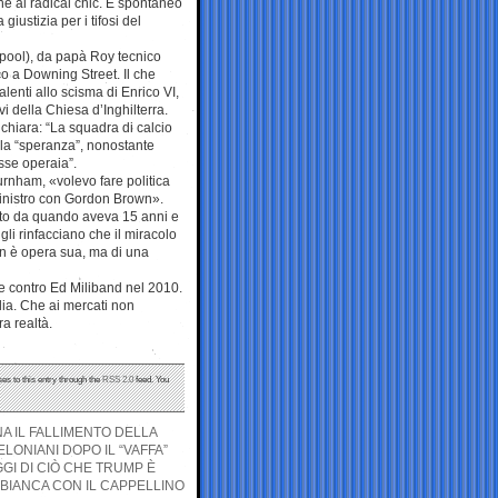
he ai radical chic. È spontaneo
iustizia per i tifosi del
pool), da papà Roy tecnico
o a Downing Street. Il che
enti allo scisma di Enrico VI,
i della Chiesa d’Inghilterra.
chiara: “La squadra di calcio
, la “speranza”, nonostante
sse operaia”.
urnham, «volevo fare politica
ministro con Gordon Brown».
tito da quando aveva 15 anni e
 gli rinfacciano che il miracolo
n è opera sua, ma di una
e contro Ed Miliband nel 2010.
alia. Che ai mercati non
ra realtà.
es to this entry through the
RSS 2.0
feed. You
A IL FALLIMENTO DELLA
LONIANI DOPO IL “VAFFA”
GI DI CIÒ CHE TRUMP È
 BIANCA CON IL CAPPELLINO