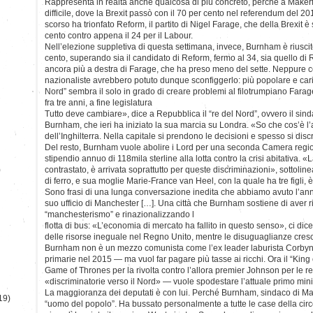
Rappresenta in realtà anche qualcosa di più concreto, perché a Makerf
difficile, dove la Brexit passò con il 70 per cento nel referendum del 20
scorso ha trionfato Reform, il partito di Nigel Farage, che della Brexit è 
cento contro appena il 24 per il Labour.
Nell’elezione suppletiva di questa settimana, invece, Burnham è riuscit
cento, superando sia il candidato di Reform, fermo al 34, sia quello di R
ancora più a destra di Farage, che ha preso meno del sette. Neppure c
nazionaliste avrebbero potuto dunque sconfiggerlo: più popolare e caris
Nord” sembra il solo in grado di creare problemi al filotrumpiano Fara
fra tre anni, a fine legislatura
Tutto deve cambiare», dice a Repubblica il “re del Nord”, ovvero il si
Burnham, che ieri ha iniziato la sua marcia su Londra. «So che cos’è l
dell’Inghilterra. Nella capitale si prendono le decisioni e spesso si disc
Del resto, Burnham vuole abolire i Lord per una seconda Camera regio
stipendio annuo di 118mila sterline alla lotta contro la crisi abitativa. 
)
contrastato, è arrivata soprattutto per queste discriminazioni», sottolin
di ferro, e sua moglie Marie-France van Heel, con la quale ha tre figli,
Sono frasi di una lunga conversazione inedita che abbiamo avuto l’a
suo ufficio di Manchester […]. Una città che Burnham sostiene di aver r
“manchesterismo” e rinazionalizzando l
flotta di bus: «L’economia di mercato ha fallito in questo senso», ci dic
delle risorse ineguale nel Regno Unito, mentre le disuguaglianze cre
Burnham non è un mezzo comunista come l’ex leader laburista Corbyn 
primarie nel 2015 — ma vuol far pagare più tasse ai ricchi. Ora il “King
Game of Thrones per la rivolta contro l’allora premier Johnson per le re
«discriminatorie verso il Nord» — vuole spodestare l’attuale primo mini
La maggioranza dei deputati è con lui. Perché Burnham, sindaco di Ma
19)
“uomo del popolo”. Ha bussato personalmente a tutte le case della circ