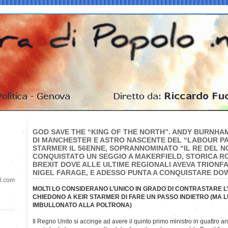
GOD SAVE THE “KING OF THE NORTH”. ANDY BURNHA
DI MANCHESTER E ASTRO NASCENTE DEL “LABOUR PART
STARMER IL 56ENNE, SOPRANNOMINATO “IL RE DEL N
CONQUISTATO UN SEGGIO A MAKERFIELD, STORICA 
BREXIT DOVE ALLE ULTIME REGIONALI AVEVA TRIONF
NIGEL FARAGE, E ADESSO PUNTA A CONQUISTARE DO
il.com
MOLTI LO CONSIDERANO L’UNICO IN GRADO DI CONTRASTARE L
CHIEDONO A KEIR STARMER DI FARE UN PASSO INDIETRO (MA 
IMBULLONATO ALLA POLTRONA)
Il Regno Unito si accinge ad avere il quinto primo ministro in quattro an