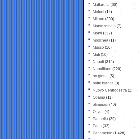
Mattarella
(60)
Meloni
(14)
Milano
(300)
Montezemolo
(7)
Monti
(357)
moschea
(11)
Musso
(10)
Muti
(10)
Napoli
(319)
Napolitano
(220)
no global
(5)
notte bianca
(3)
Nuovo Centrodestra
(2)
Obama
(11)
olimpiadi
(40)
Oliveri
(4)
Pannella
(29)
Papa
(33)
Parlamento
(1.428)