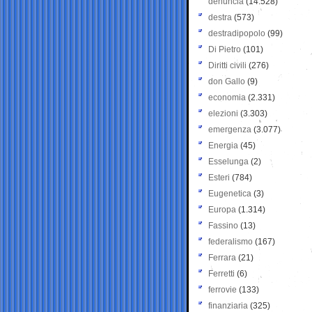
denuncia
(14.528)
destra
(573)
destradipopolo
(99)
Di Pietro
(101)
Diritti civili
(276)
don Gallo
(9)
economia
(2.331)
elezioni
(3.303)
emergenza
(3.077)
Energia
(45)
Esselunga
(2)
Esteri
(784)
Eugenetica
(3)
Europa
(1.314)
Fassino
(13)
federalismo
(167)
Ferrara
(21)
Ferretti
(6)
ferrovie
(133)
finanziaria
(325)