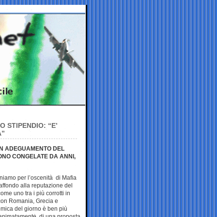
 STIPENDIO: “E’
A”
UN ADEGUAMENTO DEL
SONO CONGELATE DA ANNI,
gniamo per l’oscenità di Mafia
ffondo alla reputazione del
me uno tra i più corrotti in
 con Romania, Grecia e
emica del giorno è ben più
e animatamente, di una proposta