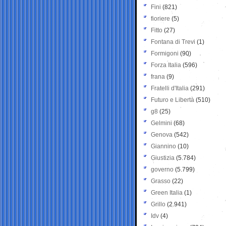
Fini
(821)
fioriere
(5)
Fitto
(27)
Fontana di Trevi
(1)
Formigoni
(90)
Forza Italia
(596)
frana
(9)
Fratelli d'Italia
(291)
Futuro e Libertà
(510)
g8
(25)
Gelmini
(68)
Genova
(542)
Giannino
(10)
Giustizia
(5.784)
governo
(5.799)
Grasso
(22)
Green Italia
(1)
Grillo
(2.941)
Idv
(4)