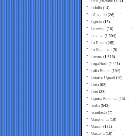
Immigrazione
(734)
indulto
(14)
inflazione
(26)
Ingroia
(15)
Interviste
(16)
la casta
(1.394)
La Destra
(45)
La Sapienza
(5)
Lavoro
(1.316)
LegaNord
(2.411)
Letta Enrico
(154)
Liberi e Uguali
(10)
Libia
(68)
Libri
(33)
Liguria Futurista
(25)
mafia
(543)
manifesto
(7)
Margherita
(16)
Maroni
(171)
Mastella
(16)