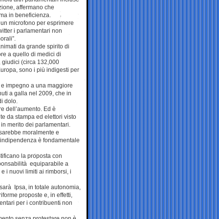
uzione, affermano che
mma in beneficienza.
 un microfono per esprimere
witter i parlamentari non
rali”.
 animati da grande spirito di
ore a quello di medici di
e giudici (circa 132,000
Europa, sono i più indigesti per
anti e impegno a una maggiore
ti a galla nel 2009, che in
i dolo.
re dell’aumento. Ed è
nte da stampa ed elettori visto
in merito dei parlamentari.
 sarebbe moralmente e
cui indipendenza è fondamentale
stificano la proposta con
sponsabilità equiparabile a
i nuovi limiti ai rimborsi, i
 sarà Ipsa, in totale autonomia,
forme proposte e, in effetti,
ntari per i contribuenti non
umento senza protestare non è