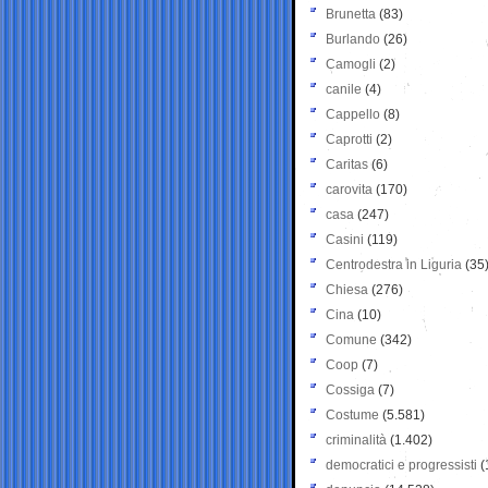
Brunetta
(83)
Burlando
(26)
Camogli
(2)
canile
(4)
Cappello
(8)
Caprotti
(2)
Caritas
(6)
carovita
(170)
casa
(247)
Casini
(119)
Centrodestra in Liguria
(35
Chiesa
(276)
Cina
(10)
Comune
(342)
Coop
(7)
Cossiga
(7)
Costume
(5.581)
criminalità
(1.402)
democratici e progressisti
(