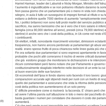
Harriet Harman, leader dei Laburisti e Nicky Morgan, Ministro dell’Istr
l’aumento è ingiustificabile e se non potranno rifiutarlo daranno la so
Non passa giorno che un parlamentare più o meno in vista non chieda
sdegno, in aula è tutto un susseguirsi di impegni formali al rifiuto e su t
esitano a definire quelle 7000 sterline di aumento “semplicemente immo
No, i politici britannici non sono tutti probi martiri del servizio pubblico
sacrificio, ma sanno benissimo che se è vero che il loro salario è inferi
famiglia (circa 90,000 sterline all’anno), presidi (circa 79,000 sterline) 
sterline) è anche vero che i costi della politica, in Uk come nel resto d’
i contribuenti.
Gli elettori, infatti, nonostante risarcimenti volontari, dimissioni eclat
trasparenza, non hanno ancora perdonato ai parlamentari gli abusi venu
realtà erano spesso frutto di poca chiarezza nelle linee guida più che d
Fin ora soltanto due parlamentari si sono espressi apertamente in favo
probabile che pochi altri correranno il rischio di venire criticati durame
)
che già esistono gruppi che monitorano le dichiarazioni e le intenzioni 
Alcuni commentatori però fanno notare che per Parlamento e governo
costituzionalmente sbagliato interferire nelle decisioni di un ente la 
al buon esercizio delle sue funzioni.
Gli economisti dell’Ipsa in fondo stanno solo facendo il loro lavoro: giu
comparazioni accurate agli stipendi medi per ruoli con un livello di re
quello dei parlamentari e assicurano che vista la riforma delle pensioni e 
costi della politica non aumenteranno di un solo penny.
E’ difficile prevedere come si risolverà la faccenda. E’ chiaro però che
ad avere l’ultima parola sull’attuazione in toto o meno del pacchetto di ri
basta guardare i numeri per constatare che davvero il costo dei parlame
19)
aumenterà .
Ciò che però rende quasi impossibile per i parlamentari accettare l’a