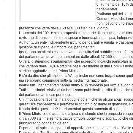
di aumento del 10% de
parlamentari.
Parliamo qui dei soli
Comuni, visto che i m
non ricevono uno stipe
presenza che varia dalle 150 alle 300 sterline al giorno.
L’aumento del 10% è stato proposto come parte di un pacchetto di rif
revisione di pensioni, rimborsi spese e buonuscita, dall’Ipsa, Indepen
Authority, un ente indipendente istituito per garantire equità e traspa
gestione di stipendi e rimborsi dei parlamentari.
Ipsa, dopo un attento esame e varie consultazioni pubbliche ha infatti s
dei parlamentari dovrebbe aumentare dalle attuali 67,060 sterline annu
Oltre allo stipendio, i parlamentari che ricoprono incarichi particolari 
che variano dalle 14,876 sterline per il Presidente di una Commission
sterline aggiuntive per il Primo Ministro.
E c’è da dire che gli stipendi a Westminster non sono frugali come quel
ma sembrano comunque sotto la media internazionale .
Inoltre tutti i parlamentari hanno diritto a un rimborso per vitto e alloggi
Tutti i dati storici relativi ai rimborsi sono pubblicati sul sito di Ipsa che r
dei parlamentari mese per mese.
Un’innovazione recente, nata dopo le polemiche su alcuni abusi scoper
garantisce trasparenza e permette lo scrutinio costante di giornalisti e ci
Il nodo della questione? I parlamentari questo aumento di stipendio n
Il Primo Ministro si è appellato a Ipsa chiedendo che la proposta venga 
circa 7000 sterline sembra davvero “fuori luogo” visto sopratutto che gl
pubblici sono congelati da anni.
Esponenti di spicco dei partiti di opposizione come la Laburista Yvette 
Democratico Tim Farron hanno dichiarato di voler rifiutare l’aumento e m