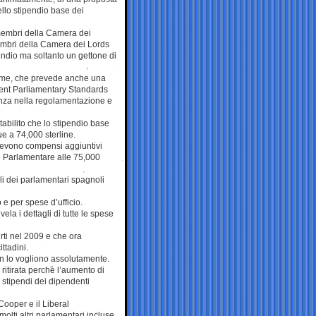
llo stipendio base dei
 membri della Camera dei
embri della Camera dei Lords
ndio ma soltanto un gettone di
orme, che prevede anche una
dent Parliamentary Standards
renza nella regolamentazione e
tabilito che lo stipendio base
e a 74,000 sterline.
ricevono compensi aggiuntivi
e Parlamentare alle 75,000
li dei parlamentari spagnoli
o e per spese d’ufficio.
ivela i dettagli di tutte le spese
ti nel 2009 e che ora
ttadini.
on lo vogliono assolutamente.
ritirata perchè l’aumento di
i stipendi dei dipendenti
Cooper e il Liberal
olti altri parlamentari incluse