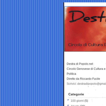
Destra di Popolo.net
Circolo Genovese di Cultura e
Politica
Diretto da Riccardo Fucile
Scrivici: destradipopolo@gma
Categorie
100 giorni
(5)