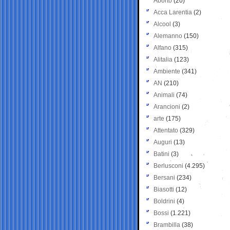
Aborto
(20)
Acca Larentia
(2)
Alcool
(3)
Alemanno
(150)
Alfano
(315)
Alitalia
(123)
Ambiente
(341)
AN
(210)
Animali
(74)
Arancioni
(2)
arte
(175)
Attentato
(329)
Auguri
(13)
Batini
(3)
Berlusconi
(4.295)
Bersani
(234)
Biasotti
(12)
Boldrini
(4)
Bossi
(1.221)
Brambilla
(38)