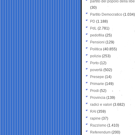
partito del popolo della libe
(30)
Partito Democratico
(1.034)
PD
(1.188)
PdL
(2.781)
pedofilia
(25)
Pensioni
(129)
Politica
(40.855)
polizia
(253)
Porto
(12)
povertà
(502)
Presepe
(14)
Primarie
(149)
Prodi
(52)
Provincia
(139)
radici e valori
(3.682)
RAI
(359)
rapine
(37)
Razzismo
(1.410)
Referendum
(200)