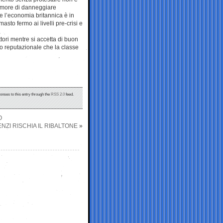
 timore di danneggiare
 che l’economia britannica è in
imasto fermo ai livelli pre-crisi e
tori mentre si accetta di buon
io reputazionale che la classe
onses to this entry through the
RSS 2.0
feed.
O
NZI RISCHIA IL RIBALTONE
»