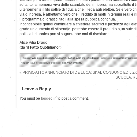
soltanto la memoria viva dello scandalo dei rimborsi, ma soprattutto il
ulteriormente il filo sottile di fiducia che li lega agli elettori. Se è vero
via di ripresa, è altrettanto vero che il reddito di molti in termini reali è r
il programma di drastici tagli alla spesa pubblica continua.
Inconcepibile quindi continuare a chiedere sacrifici e pazienza agli elet
grado un aumento di stipendio: potrebbe essere il preludio a un suicid
politica britannica non si sognerebbe mai di rischiare.
Alice Pilia Drago
(da “
il Fatto Quotidiano”
)
This entry was posted on sabato, Giugno 6th, 2015 at 19:34 and is filed under
Parlamento
. You can follow any resp
You can
leave a response
, or
trackback
from your own site.
«
PRIMO ATTO ANNUNCIATO DI DE LUCA: SI’ AL CONDONO EDILIZI
SCUOLA, RE
Leave a Reply
You must be
logged in
to post a comment.