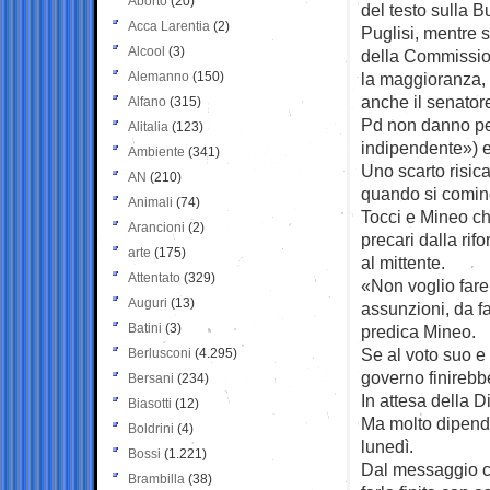
Aborto
(20)
del testo sulla 
Acca Larentia
(2)
Puglisi, mentre 
Alcool
(3)
della Commission
Alemanno
(150)
la maggioranza,
anche il senator
Alfano
(315)
Pd non danno pe
Alitalia
(123)
indipendente») e 
Ambiente
(341)
Uno scarto risica
AN
(210)
quando si cominc
Animali
(74)
Tocci e Mineo ch
Arancioni
(2)
precari dalla rif
arte
(175)
al mittente.
Attentato
(329)
«Non voglio fare 
Auguri
(13)
assunzioni, da fa
Batini
(3)
predica Mineo.
Se al voto suo e 
Berlusconi
(4.295)
governo finirebbe
Bersani
(234)
In attesa della D
Biasotti
(12)
Ma molto dipende 
Boldrini
(4)
lunedì.
Bossi
(1.221)
Dal messaggio ch
Brambilla
(38)