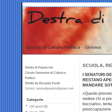
SCUOLA, RE
Destra di Popolo.net
Circolo Genovese di Cultura e
I SENATORI 
Politica
RESTANO APER
Diretto da Riccardo Fucile
MANDARE SOT
Scrivici: destradipopolo@gmail.com
«Questo provvedi
vedere chi si p
Categorie
bocciarlo», tenta
100 giorni
(5)
preoccupazione l