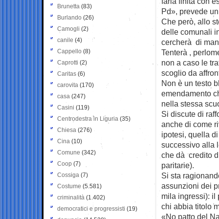
farla finita con
Brunetta
(83)
Pd», prevede un
Burlando
(26)
Che però, allo s
Camogli
(2)
delle comunali in
canile
(4)
cercherà di mante
Cappello
(8)
Tenterà , perlom
non a caso le tra
Caprotti
(2)
scoglio da affron
Caritas
(6)
Non è un testo bl
carovita
(170)
emendamento che
casa
(247)
nella stessa scuo
Casini
(119)
Si discute di raff
Centrodestra in Liguria
(35)
anche di come riv
Chiesa
(276)
ipotesi, quella d
Cina
(10)
successivo alla l
Comune
(342)
che dà credito d
Coop
(7)
paritarie).
Si sta ragionand
Cossiga
(7)
assunzioni dei pr
Costume
(5.581)
mila ingressi): i
criminalità
(1.402)
chi abbia titolo m
democratici e progressisti
(19)
«No patto del N