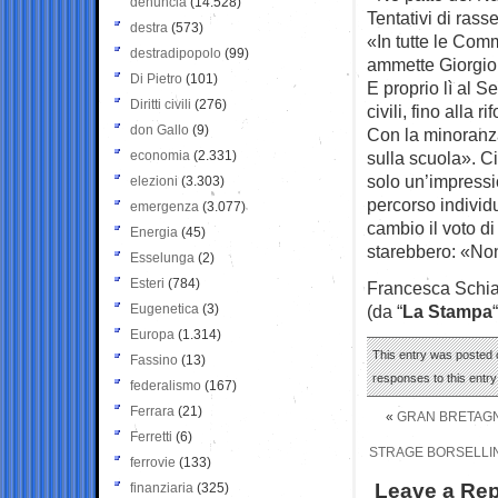
denuncia
(14.528)
Tentativi di rass
destra
(573)
«In tutte le Com
destradipopolo
(99)
ammette Giorgio 
Di Pietro
(101)
E proprio lì al S
Diritti civili
(276)
civili, fino alla 
don Gallo
(9)
Con la minoranza
economia
(2.331)
sulla scuola». C
solo un’impressi
elezioni
(3.303)
percorso individ
emergenza
(3.077)
cambio il voto di
Energia
(45)
starebbero: «Non
Esselunga
(2)
Esteri
(784)
Francesca Schi
Eugenetica
(3)
(da “
La Stampa
“
Europa
(1.314)
This entry was posted o
Fassino
(13)
responses to this entr
federalismo
(167)
Ferrara
(21)
«
GRAN BRETAGNA
Ferretti
(6)
STRAGE BORSELLINO
ferrovie
(133)
Leave a Rep
finanziaria
(325)