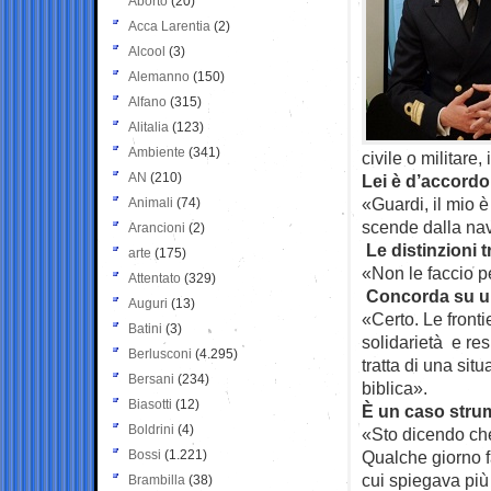
Aborto
(20)
Acca Larentia
(2)
Alcool
(3)
Alemanno
(150)
Alfano
(315)
Alitalia
(123)
Ambiente
(341)
civile o militare
AN
(210)
Lei è d’accord
«Guardi, il mio 
Animali
(74)
scende dalla nav
Arancioni
(2)
Le distinzioni t
arte
(175)
«Non le faccio p
Attentato
(329)
Concorda su un
Auguri
(13)
«Certo. Le front
Batini
(3)
solidarietà e re
Berlusconi
(4.295)
tratta di una si
Bersani
(234)
biblica».
Biasotti
(12)
È un caso stru
Boldrini
(4)
«Sto dicendo che
Bossi
(1.221)
Qualche giorno fa
cui spiegava più
Brambilla
(38)