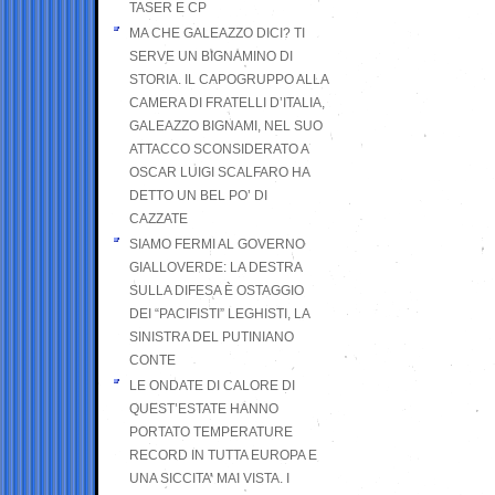
TASER E CP
MA CHE GALEAZZO DICI? TI
SERVE UN BIGNAMINO DI
STORIA. IL CAPOGRUPPO ALLA
CAMERA DI FRATELLI D’ITALIA,
GALEAZZO BIGNAMI, NEL SUO
ATTACCO SCONSIDERATO A
OSCAR LUIGI SCALFARO HA
DETTO UN BEL PO’ DI
CAZZATE
SIAMO FERMI AL GOVERNO
GIALLOVERDE: LA DESTRA
SULLA DIFESA È OSTAGGIO
DEI “PACIFISTI” LEGHISTI, LA
SINISTRA DEL PUTINIANO
CONTE
LE ONDATE DI CALORE DI
QUEST’ESTATE HANNO
PORTATO TEMPERATURE
RECORD IN TUTTA EUROPA E
UNA SICCITA’ MAI VISTA. I