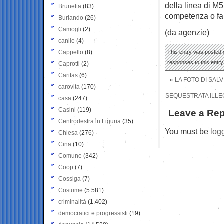
della linea di M
Brunetta
(83)
competenza o far
Burlando
(26)
Camogli
(2)
(da agenzie)
canile
(4)
Cappello
(8)
This entry was posted o
responses to this entr
Caprotti
(2)
Caritas
(6)
«
LA FOTO DI SAL
carovita
(170)
SEQUESTRATA ILLE
casa
(247)
Casini
(119)
Leave a Rep
Centrodestra in Liguria
(35)
You must be
log
Chiesa
(276)
Cina
(10)
Comune
(342)
Coop
(7)
Cossiga
(7)
Costume
(5.581)
criminalità
(1.402)
democratici e progressisti
(19)