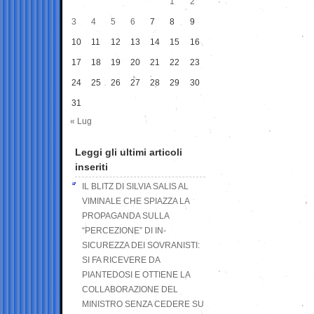
1
2
3
4
5
6
7
8
9
10
11
12
13
14
15
16
17
18
19
20
21
22
23
24
25
26
27
28
29
30
31
« Lug
Leggi gli ultimi articoli
inseriti
IL BLITZ DI SILVIA SALIS AL
VIMINALE CHE SPIAZZA LA
PROPAGANDA SULLA
“PERCEZIONE” DI IN-
SICUREZZA DEI SOVRANISTI:
SI FA RICEVERE DA
PIANTEDOSI E OTTIENE LA
COLLABORAZIONE DEL
MINISTRO SENZA CEDERE SU