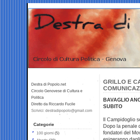
GRILLO E 
Destra di Popolo.net
COMUNICAZI
Circolo Genovese di Cultura e
Politica
BAVAGLIO ANC
Diretto da Riccardo Fucile
SUBITO
Scrivici: destradipopolo@gmail.com
Il Campidoglio s
Categorie
Dopo la penale 
fondatori del Mo
100 giorni
(5)
esigeranno dagli e