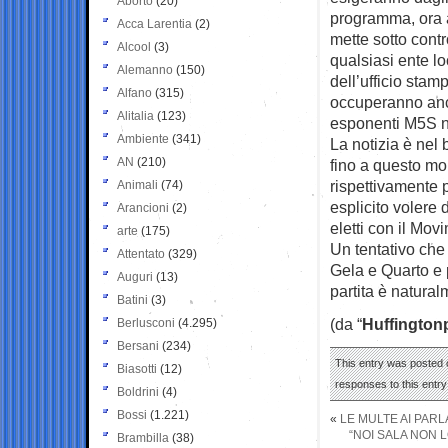
Aborto
(20)
programma, ora 
Acca Larentia
(2)
mette sotto contro
Alcool
(3)
qualsiasi ente lo
Alemanno
(150)
dell’ufficio sta
Alfano
(315)
occuperanno anc
Alitalia
(123)
esponenti M5S ne
Ambiente
(341)
La notizia è nel
AN
(210)
fino a questo mom
rispettivamente 
Animali
(74)
esplicito volere 
Arancioni
(2)
eletti con il Movi
arte
(175)
Un tentativo che 
Attentato
(329)
Gela e Quarto e
Auguri
(13)
partita è natural
Batini
(3)
(da “
Huffington
Berlusconi
(4.295)
Bersani
(234)
This entry was posted o
Biasotti
(12)
responses to this entr
Boldrini
(4)
Bossi
(1.221)
«
LE MULTE AI PAR
“NOI SALA NON L
Brambilla
(38)