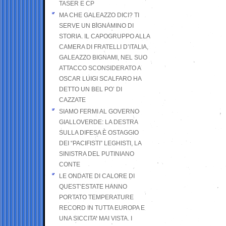
TASER E CP
MA CHE GALEAZZO DICI? TI
SERVE UN BIGNAMINO DI
STORIA. IL CAPOGRUPPO ALLA
CAMERA DI FRATELLI D’ITALIA,
GALEAZZO BIGNAMI, NEL SUO
ATTACCO SCONSIDERATO A
OSCAR LUIGI SCALFARO HA
DETTO UN BEL PO’ DI
CAZZATE
SIAMO FERMI AL GOVERNO
GIALLOVERDE: LA DESTRA
SULLA DIFESA È OSTAGGIO
DEI “PACIFISTI” LEGHISTI, LA
SINISTRA DEL PUTINIANO
CONTE
LE ONDATE DI CALORE DI
QUEST’ESTATE HANNO
PORTATO TEMPERATURE
RECORD IN TUTTA EUROPA E
UNA SICCITA’ MAI VISTA. I