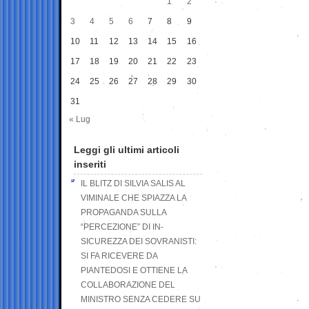
1
2
3
4
5
6
7
8
9
10
11
12
13
14
15
16
17
18
19
20
21
22
23
24
25
26
27
28
29
30
31
« Lug
Leggi gli ultimi articoli
inseriti
IL BLITZ DI SILVIA SALIS AL
VIMINALE CHE SPIAZZA LA
PROPAGANDA SULLA
“PERCEZIONE” DI IN-
SICUREZZA DEI SOVRANISTI:
SI FA RICEVERE DA
PIANTEDOSI E OTTIENE LA
COLLABORAZIONE DEL
MINISTRO SENZA CEDERE SU