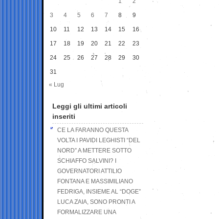
1
2
3
4
5
6
7
8
9
10
11
12
13
14
15
16
17
18
19
20
21
22
23
24
25
26
27
28
29
30
31
« Lug
Leggi gli ultimi articoli
inseriti
CE LA FARANNO QUESTA
VOLTA I PAVIDI LEGHISTI “DEL
NORD” A METTERE SOTTO
SCHIAFFO SALVINI? I
GOVERNATORI ATTILIO
FONTANA E MASSIMILIANO
FEDRIGA, INSIEME AL “DOGE”
LUCA ZAIA, SONO PRONTI A
FORMALIZZARE UNA