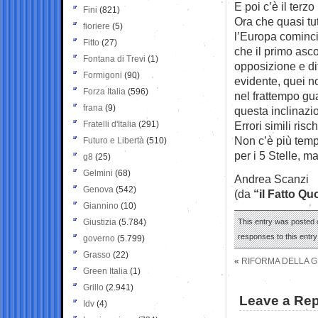
E poi c’è il terzo
Fini
(821)
Ora che quasi tu
fioriere
(5)
l’Europa comincia
Fitto
(27)
che il primo asco
Fontana di Trevi
(1)
opposizione e dif
Formigoni
(90)
evidente, quei n
Forza Italia
(596)
nel frattempo gu
frana
(9)
questa inclinazi
Fratelli d'Italia
(291)
Errori simili risch
Non c’è più temp
Futuro e Libertà
(510)
per i 5 Stelle, m
g8
(25)
Gelmini
(68)
Andrea Scanzi
Genova
(542)
(da
“il Fatto Qu
Giannino
(10)
Giustizia
(5.784)
This entry was posted o
responses to this entr
governo
(5.799)
Grasso
(22)
«
RIFORMA DELLA G
Green Italia
(1)
Grillo
(2.941)
Leave a Rep
Idv
(4)