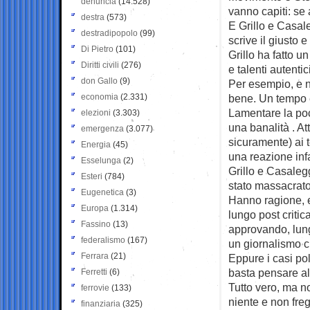
denuncia
(14.528)
vanno capiti: se
destra
(573)
E Grillo e Casaleg
destradipopolo
(99)
scrive il giusto e
Di Pietro
(101)
Grillo ha fatto u
Diritti civili
(276)
e talenti autentici
don Gallo
(9)
Per esempio, e no
economia
(2.331)
bene. Un tempo 
Lamentare la poc
elezioni
(3.303)
una banalità . A
emergenza
(3.077)
sicuramente) ai 
Energia
(45)
una reazione infa
Esselunga
(2)
Grillo e Casaleg
Esteri
(784)
stato massacrat
Eugenetica
(3)
Hanno ragione, e l
Europa
(1.314)
lungo post critic
Fassino
(13)
approvando, lung
federalismo
(167)
un giornalismo ch
Ferrara
(21)
Eppure i casi po
basta pensare all
Ferretti
(6)
Tutto vero, ma n
ferrovie
(133)
niente e non fre
finanziaria
(325)