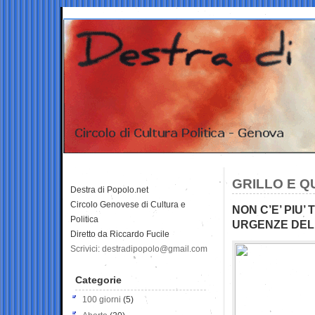
GRILLO E Q
Destra di Popolo.net
Circolo Genovese di Cultura e
NON C’E’ PIU’
Politica
URGENZE DEL
Diretto da Riccardo Fucile
Scrivici: destradipopolo@gmail.com
Categorie
100 giorni
(5)