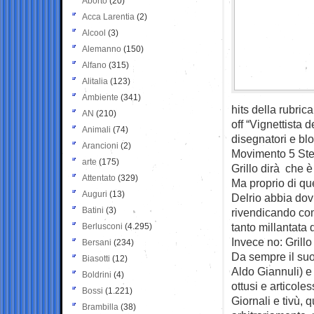
Aborto
(20)
Acca Larentia
(2)
Alcool
(3)
Alemanno
(150)
Alfano
(315)
Alitalia
(123)
Ambiente
(341)
hits della rubric
AN
(210)
off “Vignettista 
Animali
(74)
disegnatori e bl
Arancioni
(2)
Movimento 5 Stel
arte
(175)
Grillo dirà che è
Attentato
(329)
Ma proprio di qu
Auguri
(13)
Delrio abbia dov
Batini
(3)
rivendicando com
tanto millantata 
Berlusconi
(4.295)
Invece no: Grillo
Bersani
(234)
Da sempre il suo 
Biasotti
(12)
Aldo Giannuli) e
Boldrini
(4)
ottusi e articol
Bossi
(1.221)
Giornali e tivù, 
Brambilla
(38)