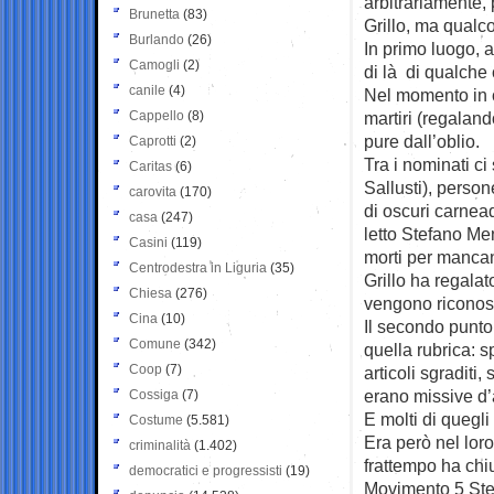
arbitrariamente, p
Brunetta
(83)
Grillo, ma qualc
Burlando
(26)
In primo luogo, a
Camogli
(2)
di là di qualche 
canile
(4)
Nel momento in cu
Cappello
(8)
martiri (regalando
pure dall’oblio.
Caprotti
(2)
Tra i nominati c
Caritas
(6)
Sallusti), perso
carovita
(170)
di oscuri carnea
casa
(247)
letto Stefano Men
Casini
(119)
morti per mancanz
Centrodestra in Liguria
(35)
Grillo ha regala
Chiesa
(276)
vengono riconosc
Cina
(10)
Il secondo punto
Comune
(342)
quella rubrica: sp
Coop
(7)
articoli sgraditi
erano missive d
Cossiga
(7)
E molti di quegli 
Costume
(5.581)
Era però nel loro
criminalità
(1.402)
frattempo ha chius
democratici e progressisti
(19)
Movimento 5 Stell