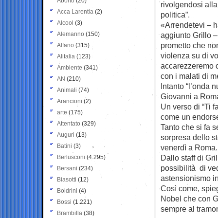
Aborto
(20)
rivolgendosi all
Acca Larentia
(2)
politica”.
Alcool
(3)
«Arrendetevi – 
Alemanno
(150)
aggiunto Grillo –
prometto che n
Alfano
(315)
violenza su di voi
Alitalia
(123)
accarezzeremo c
Ambiente
(341)
con i malati di 
AN
(210)
Intanto “l’onda 
Animali
(74)
Giovanni a Roma,
Arancioni
(2)
Un verso di “Ti 
arte
(175)
come un endorse
Attentato
(329)
Tanto che si fa 
Auguri
(13)
sorpresa dello s
Batini
(3)
venerdì a Roma.
Dallo staff di G
Berlusconi
(4.295)
possibilità di ve
Bersani
(234)
astensionismo in
Biasotti
(12)
Così come, spieg
Boldrini
(4)
Nobel che con Gri
Bossi
(1.221)
sempre al tramont
Brambilla
(38)