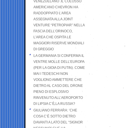
VENEZUELANO .IL COLOSSO
AMERICANO CHEVRON HA
RADDOPPIATO L’AREA
ASSEGNATA ALLA JOINT
VENTURE “PETROPIAR” NELLA
FASCIA DELL’ORINOCO,
L’AREA CHE OSPITA LE
MAGGIORI RISERVE MONDIALI
DI GREGGIO
LA GERMANIA SI CONFERMA IL
VENTRE MOLLE DELL’EUROPA
(PER LA GIOIA DI PUTIN). COME
MAI I TEDESCHI NON
VOGLIONO AMMETTERE CHE
DIETRO AL CASO DEL DRONE
PIENO DI ESPLOSIVO
RINVENUTO ALL’AEROPORTO
DI LIPSIA C’È LA RUSSIA?
GIULIANO FERRARA: ’CHE
COSA C’È SOTTO DIETRO
DAVANTI A LATO DEL “SIGNOR