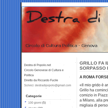
GRILLO FA 
Destra di Popolo.net
SORPASSO P
Circolo Genovese di Cultura e
Politica
A ROMA FORS
Diretto da Riccardo Fucile
«Il mio grido è a
Scrivici: destradipopolo@gmail.com
Grillo ha cominci
comizio in Pia
Categorie
a Milano, alla p
100 giorni
(5)
migliaia di pers