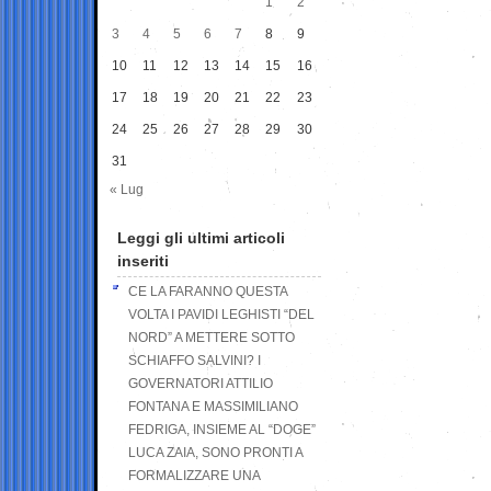
1
2
3
4
5
6
7
8
9
10
11
12
13
14
15
16
17
18
19
20
21
22
23
24
25
26
27
28
29
30
31
« Lug
Leggi gli ultimi articoli
inseriti
CE LA FARANNO QUESTA
VOLTA I PAVIDI LEGHISTI “DEL
NORD” A METTERE SOTTO
SCHIAFFO SALVINI? I
GOVERNATORI ATTILIO
FONTANA E MASSIMILIANO
FEDRIGA, INSIEME AL “DOGE”
LUCA ZAIA, SONO PRONTI A
FORMALIZZARE UNA