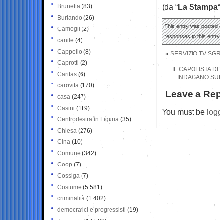
(da “
La Stampa
“
Brunetta
(83)
Burlando
(26)
This entry was posted o
Camogli
(2)
responses to this entr
canile
(4)
Cappello
(8)
«
SERVIZIO TV SGR
Caprotti
(2)
IL CAPOLISTA D
Caritas
(6)
INDAGANO SUL
carovita
(170)
Leave a Rep
casa
(247)
Casini
(119)
You must be
log
Centrodestra in Liguria
(35)
Chiesa
(276)
Cina
(10)
Comune
(342)
Coop
(7)
Cossiga
(7)
Costume
(5.581)
criminalità
(1.402)
democratici e progressisti
(19)