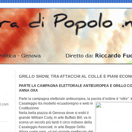
GRILLO SHOW, TRA ATTACCHI AL COLLE E PIANI ECO
PARTE LA CAMPAGNA ELETTORALE ANTIEUROPEA E GRILLO C
ANNA OXA
Parte la campagna elettorale antieuropea, la parola d’ordine è “oltre”. In 
Casaleggio tra modello ecuadoregno e web in
il.com
Costituzione
Nella bella piazza di Genova dove si esibì il
grande William Cody, in arte Buffalo Bill, va in
scena un secolo più tardi il circo indiano della
Casaleggio Associati, in arte Beppe Grillo.
Allora come oggi, «il più grande spettacolo del