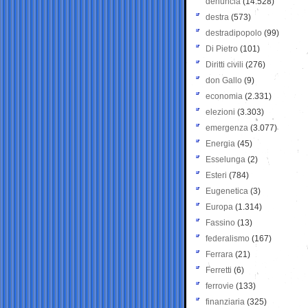
denuncia
(14.528)
destra
(573)
destradipopolo
(99)
Di Pietro
(101)
Diritti civili
(276)
don Gallo
(9)
economia
(2.331)
elezioni
(3.303)
emergenza
(3.077)
Energia
(45)
Esselunga
(2)
Esteri
(784)
Eugenetica
(3)
Europa
(1.314)
Fassino
(13)
federalismo
(167)
Ferrara
(21)
Ferretti
(6)
ferrovie
(133)
finanziaria
(325)