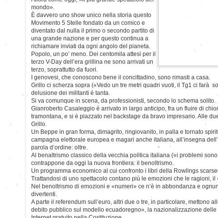
mondo».
È davvero uno show unico nella storia questo
Movimento 5 Stelle fondato da un comico e
diventato dal nulla il primo o secondo partito di
una grande nazione e per questo continua a
richiamare inviati da ogni angolo del pianeta.
Popolo, un po’ meno. Dei centomila attesi per il
terzo V-Day dell’era grillina ne sono arrivati un
terzo, soprattutto da fuori.
I genovesi, che conoscono bene il concittadino, sono rimasti a casa.
Grillo ci scherza sopra («Vedo un tre metri quadri vuoti, il Tg1 ci farà s
delusione dei militanti è tanta.
Si va comunque in scena, da professionisti, secondo lo schema solito.
Gianroberto Casaleggio è arrivato in largo anticipo, fra un fluire di chio
tramontana, e si è piazzato nel backstage da bravo impresario. Alle due è
Grillo.
Un Beppe in gran forma, dimagrito, ringiovanito, in palla e tornato spiri
campagna elettorale europea e magari anche italiana, all’insegna del
parola d’ordine: oltre.
Al benaltrismo classico della vecchia politica italiana («i problemi sono b
contrappone da oggi la nuova frontiera: il benoltrismo.
Un programma economico al cui confronto i libri della Rowlings scars
Trattandosi di uno spettacolo contano più le emozioni che le ragioni, il
Nel benoltrismo di emozioni e «numeri» ce n’è in abbondanza e ognuno
divertenti.
A parte il referendum sull’euro, altri due o tre, in particolare, mettono a
debito pubblico sul modello ecuadoregno», la nazionalizzazione delle 
Internet gratuito nella Costituzione.