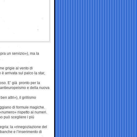
opra un servizio»), ma la
me grigie al vento di
 arrivata sul palco la star,
toso. E’ già pronto per la
l’antieuropeismo e della nuova
en altri»), il grillismo
eggiano di formule magiche.
 «numero» rispetto ai numeri.
 può scegliere i più
llegria: la «rinegoziazione del
banche e l’inserimento di