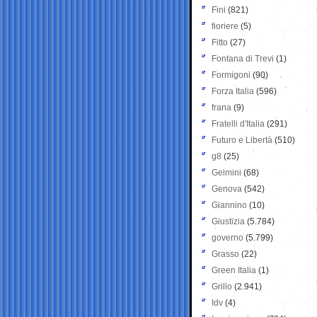
Fini
(821)
fioriere
(5)
Fitto
(27)
Fontana di Trevi
(1)
Formigoni
(90)
Forza Italia
(596)
frana
(9)
Fratelli d'Italia
(291)
Futuro e Libertà
(510)
g8
(25)
Gelmini
(68)
Genova
(542)
Giannino
(10)
Giustizia
(5.784)
governo
(5.799)
Grasso
(22)
Green Italia
(1)
Grillo
(2.941)
Idv
(4)