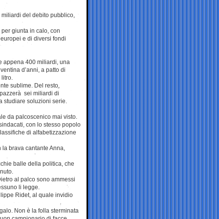
miliardi del debito pubblico,
 per giunta in calo, con
 europei e di diversi fondi
ce appena 400 miliardi, una
ventina d’anni, a patto di
litro.
nte sublime. Del resto,
pazzerà sei miliardi di
a studiare soluzioni serie.
ale da palcoscenico mai visto.
 sindacati, con lo stesso popolo
classifiche di alfabetizzazione
 la brava cantante Anna,
ie balle della politica, che
nuto.
 Dietro al palco sono ammessi
nessuno li legge.
ippe Ridet, al quale invidio
regalo. Non è la folla sterminata
buon campionario di facce