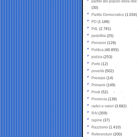
partito del popolo della libe
(30)
Partito Democratico
(1.034)
PD
(1.188)
PdL
(2.781)
pedofilia
(25)
Pensioni
(129)
Politica
(40.855)
polizia
(253)
Porto
(12)
povertà
(502)
Presepe
(14)
Primarie
(149)
Prodi
(52)
Provincia
(139)
radici e valori
(3.682)
RAI
(359)
rapine
(37)
Razzismo
(1.410)
Referendum
(200)