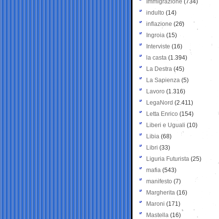
Immigrazione
(734)
indulto
(14)
inflazione
(26)
Ingroia
(15)
Interviste
(16)
la casta
(1.394)
La Destra
(45)
La Sapienza
(5)
Lavoro
(1.316)
LegaNord
(2.411)
Letta Enrico
(154)
Liberi e Uguali
(10)
Libia
(68)
Libri
(33)
Liguria Futurista
(25)
mafia
(543)
manifesto
(7)
Margherita
(16)
Maroni
(171)
Mastella
(16)