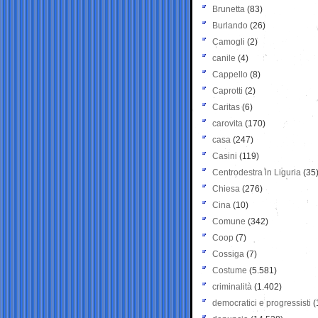
Brunetta
(83)
Burlando
(26)
Camogli
(2)
canile
(4)
Cappello
(8)
Caprotti
(2)
Caritas
(6)
carovita
(170)
casa
(247)
Casini
(119)
Centrodestra in Liguria
(35
Chiesa
(276)
Cina
(10)
Comune
(342)
Coop
(7)
Cossiga
(7)
Costume
(5.581)
criminalità
(1.402)
democratici e progressisti
(