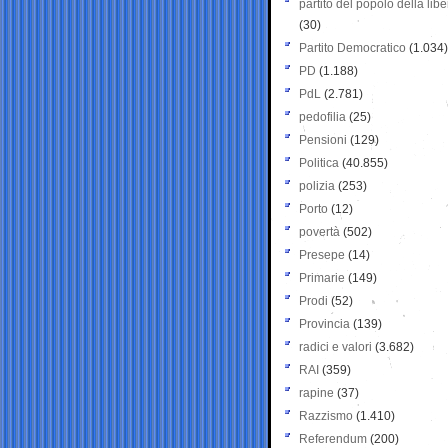
partito del popolo della libe
(30)
Partito Democratico
(1.034)
PD
(1.188)
PdL
(2.781)
pedofilia
(25)
Pensioni
(129)
Politica
(40.855)
polizia
(253)
Porto
(12)
povertà
(502)
Presepe
(14)
Primarie
(149)
Prodi
(52)
Provincia
(139)
radici e valori
(3.682)
RAI
(359)
rapine
(37)
Razzismo
(1.410)
Referendum
(200)