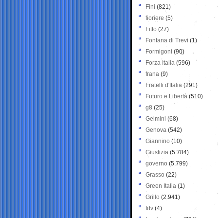
Fini
(821)
fioriere
(5)
Fitto
(27)
Fontana di Trevi
(1)
Formigoni
(90)
Forza Italia
(596)
frana
(9)
Fratelli d'Italia
(291)
Futuro e Libertà
(510)
g8
(25)
Gelmini
(68)
Genova
(542)
Giannino
(10)
Giustizia
(5.784)
governo
(5.799)
Grasso
(22)
Green Italia
(1)
Grillo
(2.941)
Idv
(4)