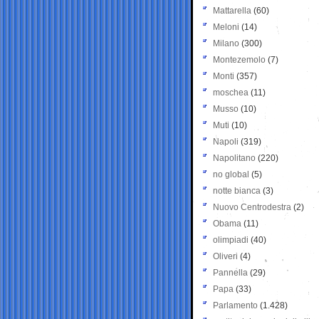
Mattarella
(60)
Meloni
(14)
Milano
(300)
Montezemolo
(7)
Monti
(357)
moschea
(11)
Musso
(10)
Muti
(10)
Napoli
(319)
Napolitano
(220)
no global
(5)
notte bianca
(3)
Nuovo Centrodestra
(2)
Obama
(11)
olimpiadi
(40)
Oliveri
(4)
Pannella
(29)
Papa
(33)
Parlamento
(1.428)