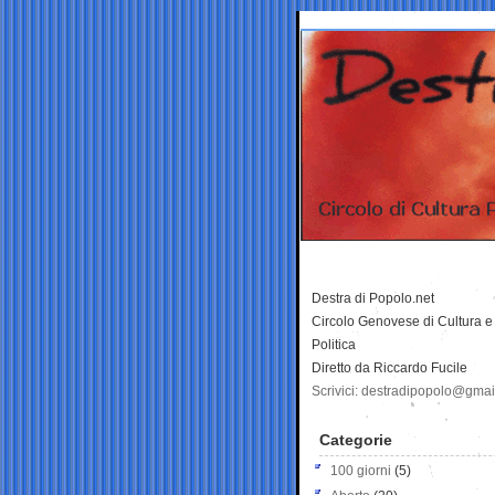
Destra di Popolo.net
Circolo Genovese di Cultura e
Politica
Diretto da Riccardo Fucile
Scrivici: destradipopolo@gma
Categorie
100 giorni
(5)