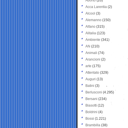
Aborto
(20)
Acca Larentia
(2)
Alcool
(3)
Alemanno
(150)
Alfano
(315)
Alitalia
(123)
Ambiente
(341)
AN
(210)
Animali
(74)
Arancioni
(2)
arte
(175)
Attentato
(329)
Auguri
(13)
Batini
(3)
Berlusconi
(4.295)
Bersani
(234)
Biasotti
(12)
Boldrini
(4)
Bossi
(1.221)
Brambilla
(38)