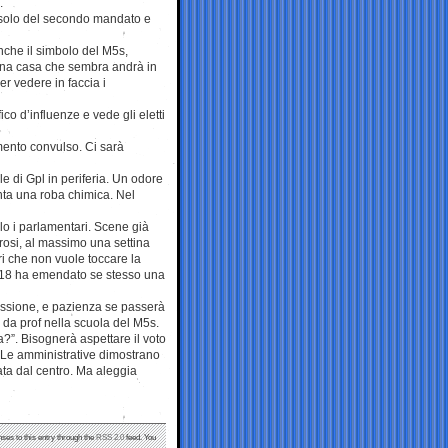
.
a solo del secondo mandato e
nche il simbolo del M5s,
una casa che sembra andrà in
er vedere in faccia i
ico d’influenze e vede gli eletti
mento convulso. Ci sarà
 di Gpl in periferia. Un odore
nta una roba chimica. Nel
lo i parlamentari. Scene già
orosi, al massimo una settina
ri che non vuole toccare la
 2018 ha emendato se stesso una
cussione, e pazienza se passerà
 da prof nella scuola del M5s.
a?”. Bisognerà aspettare il voto
 “Le amministrative dimostrano
ata dal centro. Ma aleggia
nses to this entry through the
RSS 2.0
feed. You