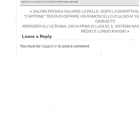
can
leave a response
, or
trackback
from your own site.
«
SALVINI PROVA A SALVARE LA PELLE: DOPO LA DISFATTA AL
“CAPITONE” TENTA DI OFFRIRE UN RAMOSCELLO D’ULIVO AI “G
GIORGETTI
ARRIVERÀ ALL’UCRAINA, GIÀ AI PRIMI DI LUGLIO, IL SISTEMA NA
MEDIO E LUNGO RAGGIO
»
Leave a Reply
You must be
logged in
to post a comment.