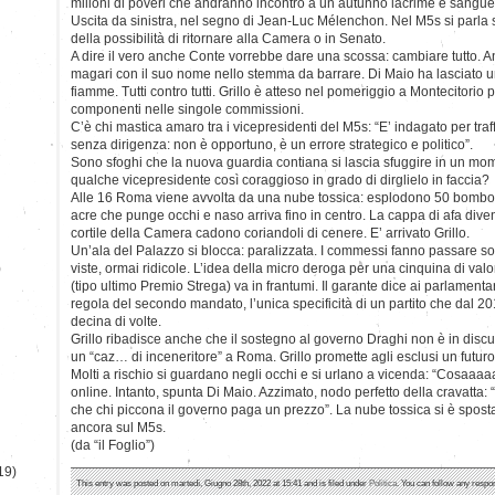
milioni di poveri che andranno incontro a un autunno lacrime e sangue
Uscita da sinistra, nel segno di Jean-Luc Mélenchon. Nel M5s si parl
della possibilità di ritornare alla Camera o in Senato.
A dire il vero anche Conte vorrebbe dare una scossa: cambiare tutto. A
magari con il suo nome nello stemma da barrare. Di Maio ha lasciato 
fiamme. Tutti contro tutti. Grillo è atteso nel pomeriggio a Montecitorio p
componenti nelle singole commissioni.
C’è chi mastica amaro tra i vicepresidenti del M5s: “E’ indagato per traff
senza dirigenza: non è opportuno, è un errore strategico e politico”.
Sono sfoghi che la nuova guardia contiana si lascia sfuggire in un mo
qualche vicepresidente così coraggioso in grado di dirglielo in faccia?
Alle 16 Roma viene avvolta da una nube tossica: esplodono 50 bombole
acre che punge occhi e naso arriva fino in centro. La cappa di afa dive
cortile della Camera cadono coriandoli di cenere. E’ arrivato Grillo.
Un’ala del Palazzo si blocca: paralizzata. I commessi fanno passare so
)
viste, ormai ridicole. L’idea della micro deroga per una cinquina di val
(tipo ultimo Premio Strega) va in frantumi. Il garante dice ai parlamenta
regola del secondo mandato, l’unica specificità di un partito che dal
decina di volte.
Grillo ribadisce anche che il sostegno al governo Draghi non è in dis
un “caz… di inceneritore” a Roma. Grillo promette agli esclusi un futuro
Molti a rischio si guardano negli occhi e si urlano a vicenda: “Cosaaaa
online. Intanto, spunta Di Maio. Azzimato, nodo perfetto della cravatta:
che chi piccona il governo paga un prezzo”. La nube tossica si è spost
ancora sul M5s.
(da “il Foglio”)
19)
This entry was posted on martedì, Giugno 28th, 2022 at 15:41 and is filed under
Politica
. You can follow any respo