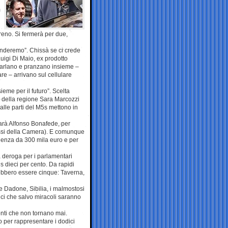
m
treno. Si fermerà per due,
renderemo”. Chissà se ci crede
Luigi Di Maio, ex prodotto
 parlano e pranzano insieme –
re – arrivano sul cellulare
ieme per il futuro”. Scelta
a della regione Sara Marcozzi
alle parti del M5s mettono in
arà Alfonso Bonafede, per
ssi della Camera). E comunque
ulenza da 300 mila euro e per
a deroga per i parlamentari
s dieci per cento. Da rapidi
rebbero essere cinque: Taverna,
 e Dadone, Sibilia, i malmostosi
rici che salvo miracoli saranno
conti che non tornano mai.
 per rappresentare i dodici