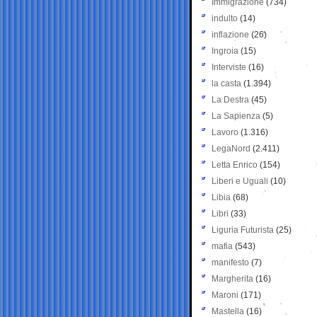
Immigrazione
(734)
indulto
(14)
inflazione
(26)
Ingroia
(15)
Interviste
(16)
la casta
(1.394)
La Destra
(45)
La Sapienza
(5)
Lavoro
(1.316)
LegaNord
(2.411)
Letta Enrico
(154)
Liberi e Uguali
(10)
Libia
(68)
Libri
(33)
Liguria Futurista
(25)
mafia
(543)
manifesto
(7)
Margherita
(16)
Maroni
(171)
Mastella
(16)