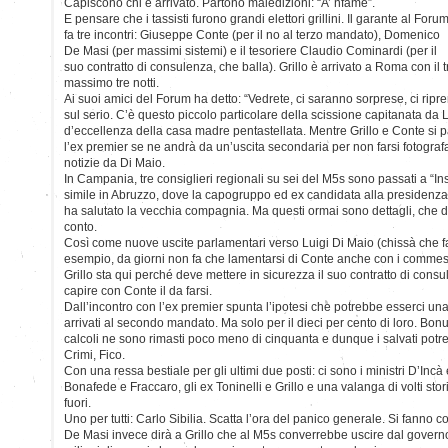
Capiscono chi è arrivato. Partono maledizioni: “A’ nfame”.
E pensare che i tassisti furono grandi elettori grillini. Il garante al Foru
fa tre incontri: Giuseppe Conte (per il no al terzo mandato), Domenico
De Masi (per massimi sistemi) e il tesoriere Claudio Cominardi (per il
suo contratto di consulenza, che balla). Grillo è arrivato a Roma con il 
massimo tre notti.
Ai suoi amici del Forum ha detto: “Vedrete, ci saranno sorprese, ci rip
sul serio. C’è questo piccolo particolare della scissione capitanata da 
d’eccellenza della casa madre pentastellata. Mentre Grillo e Conte si
l’ex premier se ne andrà da un’uscita secondaria per non farsi fotografa
notizie da Di Maio.
In Campania, tre consiglieri regionali su sei del M5s sono passati a “Ins
simile in Abruzzo, dove la capogruppo ed ex candidata alla presidenz
ha salutato la vecchia compagnia. Ma questi ormai sono dettagli, che d
conto.
Così come nuove uscite parlamentari verso Luigi Di Maio (chissà che f
esempio, da giorni non fa che lamentarsi di Conte anche con i comme
Grillo sta qui perché deve mettere in sicurezza il suo contratto di cons
capire con Conte il da farsi.
Dall’incontro con l’ex premier spunta l’ipotesi che potrebbe esserci un
arrivati al secondo mandato. Ma solo per il dieci per cento di loro. Bonu
calcoli ne sono rimasti poco meno di cinquanta e dunque i salvati pot
Crimi, Fico.
Con una ressa bestiale per gli ultimi due posti: ci sono i ministri D’Incà
Bonafede e Fraccaro, gli ex Toninelli e Grillo e una valanga di volti sto
fuori.
Uno per tutti: Carlo Sibilia. Scatta l’ora del panico generale. Si fanno 
De Masi invece dirà a Grillo che al M5s converrebbe uscire dal governo