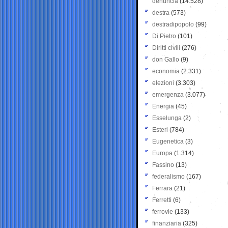
denuncia
(14.528)
destra
(573)
destradipopolo
(99)
Di Pietro
(101)
Diritti civili
(276)
don Gallo
(9)
economia
(2.331)
elezioni
(3.303)
emergenza
(3.077)
Energia
(45)
Esselunga
(2)
Esteri
(784)
Eugenetica
(3)
Europa
(1.314)
Fassino
(13)
federalismo
(167)
Ferrara
(21)
Ferretti
(6)
ferrovie
(133)
finanziaria
(325)