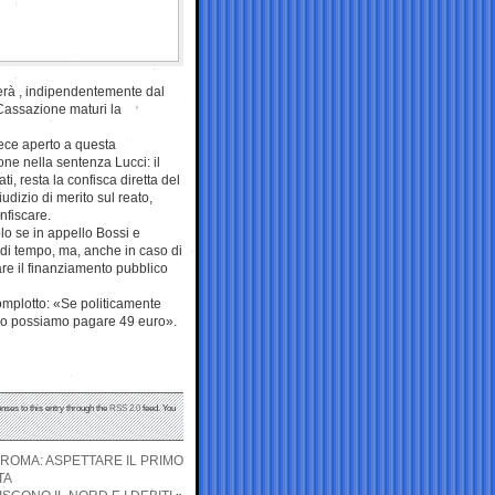
verà , indipendentemente dal
 Cassazione maturi la
ece aperto a questa
one nella sentenza Lucci: il
i, resta la confisca diretta del
dizio di merito sul reato,
nfiscare.
olo se in appello Bossi e
 di tempo, ma, anche in caso di
re il finanziamento pubblico
complotto: «Se politicamente
simo possiamo pagare 49 euro».
nses to this entry through the
RSS 2.0
feed. You
A ROMA: ASPETTARE IL PRIMO
TA