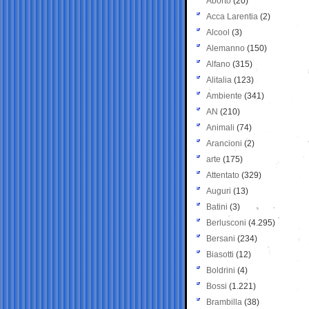
Aborto
(20)
Acca Larentia
(2)
Alcool
(3)
Alemanno
(150)
Alfano
(315)
Alitalia
(123)
Ambiente
(341)
AN
(210)
Animali
(74)
Arancioni
(2)
arte
(175)
Attentato
(329)
Auguri
(13)
Batini
(3)
Berlusconi
(4.295)
Bersani
(234)
Biasotti
(12)
Boldrini
(4)
Bossi
(1.221)
Brambilla
(38)