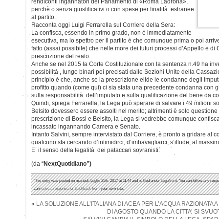
rendiconti ingannatori del Parlamento di «Roma Ladrona»,
perchè o senza giustificativi o con spese per finalità estranee
al partito.
Racconta oggi Luigi Ferrarella sul Corriere della Sera:
La confisca, essendo in primo grado, non è immediatamente
esecutiva, ma lo spettro per il partito è che comunque prima o poi arri
fatto (assai possibile) che nelle more dei futuri processi d’Appello e di
prescrizione del reato.
Anche se nel 2015 la Corte Costituzionale con la sentenza n.49 ha inv
possibilità , lungo binari poi precisati dalle Sezioni Unite della Cassazi
principio è che, anche se la prescrizione elide le condanne degli imputat
profitto quando (come qui) ci sia stata una precedente condanna con giu
sulla responsabilità dell’imputato e sulla qualificazione del bene da co
Quindi, spiega Ferrarella, la Lega può sperare di salvare i 49 milioni s
Belsito dovessero essere assolti nel merito; altrimenti è solo questione
prescrizione di Bossi e Belsito, la Lega si vedrebbe comunque confisca
incassato ingannando Camera e Senato.
Intanto Salvini, sempre intervistato dal Corriere, è pronto a gridare al 
qualcuno sta cercando d’intimidirci, d’imbavagliarci, s’illude, al mas
E’ il senso della legalità dei pataccari sovranisti.
(da “
NextQuotidiano”)
This entry was posted on martedì, Luglio 25th, 2017 at 11:44 and is filed under
LegaNord
. You can follow any respo
can
leave a response
, or
trackback
from your own site.
«
LA SOLUZIONE ALL’ITALIANA DI ACEA PER L’ACQUA RAZIONATA 
DI AGOSTO QUANDO LA CITTA’ SI SVUO