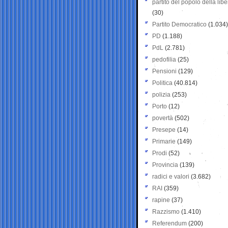
partito del popolo della libe
(30)
Partito Democratico
(1.034)
PD
(1.188)
PdL
(2.781)
pedofilia
(25)
Pensioni
(129)
Politica
(40.814)
polizia
(253)
Porto
(12)
povertà
(502)
Presepe
(14)
Primarie
(149)
Prodi
(52)
Provincia
(139)
radici e valori
(3.682)
RAI
(359)
rapine
(37)
Razzismo
(1.410)
Referendum
(200)