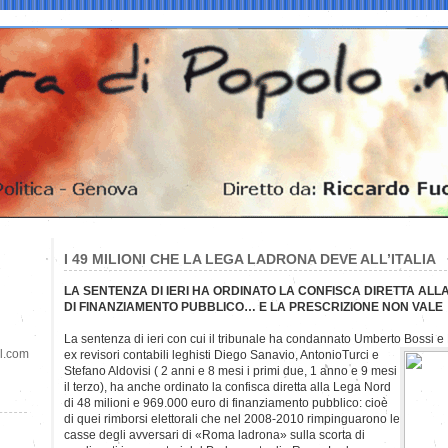
I 49 MILIONI CHE LA LEGA LADRONA DEVE ALL’ITALIA
LA SENTENZA DI IERI HA ORDINATO LA CONFISCA DIRETTA ALLA
DI FINANZIAMENTO PUBBLICO… E LA PRESCRIZIONE NON VALE
La sentenza di ieri con cui il tribunale ha condannato Umberto Bossi e
il.com
ex
revisori contabili leghisti Diego Sanavio, AntonioTurci e
Stefano Aldovisi ( 2 anni e 8 mesi i primi due, 1 anno e 9 mesi
il terzo), ha anche ordinato la confisca diretta alla Lega Nord
di 48 milioni e 969.000 euro di finanziamento pubblico: cioè
di quei rimborsi elettorali che nel 2008-2010 rimpinguarono le
casse degli avversari di «Roma ladrona» sulla scorta di