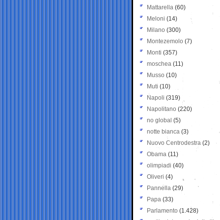
Mattarella
(60)
Meloni
(14)
Milano
(300)
Montezemolo
(7)
Monti
(357)
moschea
(11)
Musso
(10)
Muti
(10)
Napoli
(319)
Napolitano
(220)
no global
(5)
notte bianca
(3)
Nuovo Centrodestra
(2)
Obama
(11)
olimpiadi
(40)
Oliveri
(4)
Pannella
(29)
Papa
(33)
Parlamento
(1.428)