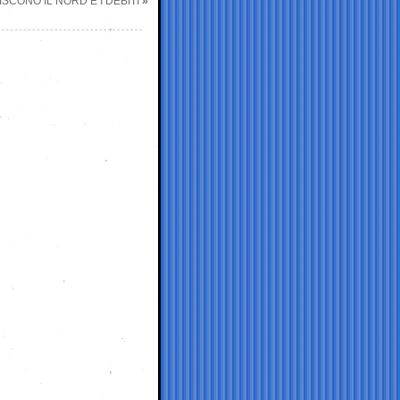
ISCONO IL NORD E I DEBITI
»