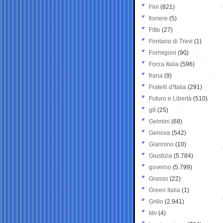
Fini
(821)
fioriere
(5)
Fitto
(27)
Fontana di Trevi
(1)
Formigoni
(90)
Forza Italia
(596)
frana
(9)
Fratelli d'Italia
(291)
Futuro e Libertà
(510)
g8
(25)
Gelmini
(68)
Genova
(542)
Giannino
(10)
Giustizia
(5.784)
governo
(5.799)
Grasso
(22)
Green Italia
(1)
Grillo
(2.941)
Idv
(4)