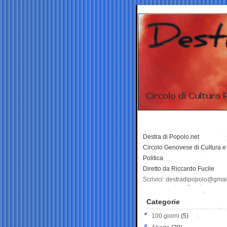
Destra di Popolo.net
Circolo Genovese di Cultura e
Politica
Diretto da Riccardo Fucile
Scrivici: destradipopolo@gma
Categorie
100 giorni
(5)