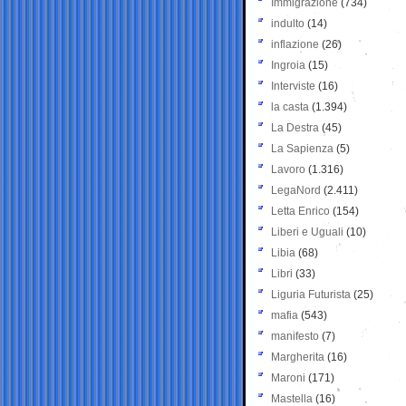
Immigrazione
(734)
indulto
(14)
inflazione
(26)
Ingroia
(15)
Interviste
(16)
la casta
(1.394)
La Destra
(45)
La Sapienza
(5)
Lavoro
(1.316)
LegaNord
(2.411)
Letta Enrico
(154)
Liberi e Uguali
(10)
Libia
(68)
Libri
(33)
Liguria Futurista
(25)
mafia
(543)
manifesto
(7)
Margherita
(16)
Maroni
(171)
Mastella
(16)