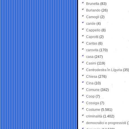
Brunetta
(83)
Burlando
(26)
Camogli
(2)
canile
(4)
Cappello
(8)
Caprotti
(2)
Caritas
(6)
carovita
(170)
casa
(247)
Casini
(119)
Centrodestra in Liguria
(35
Chiesa
(276)
Cina
(10)
Comune
(342)
Coop
(7)
Cossiga
(7)
Costume
(5.581)
criminalità
(1.402)
democratici e progressisti
(