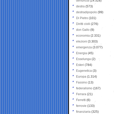
denuncia
(14.528)
destra
(573)
destradipopolo
(99)
Di Pietro
(101)
Diritti civili
(276)
don Gallo
(9)
economia
(2.331)
elezioni
(3.303)
emergenza
(3.077)
Energia
(45)
Esselunga
(2)
Esteri
(784)
Eugenetica
(3)
Europa
(1.314)
Fassino
(13)
federalismo
(167)
Ferrara
(21)
Ferretti
(6)
ferrovie
(133)
finanziaria
(325)