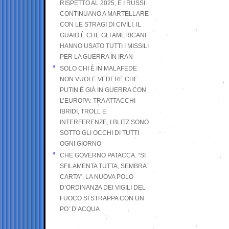
RISPETTO AL 2025, E I RUSSI
CONTINUANO A MARTELLARE
CON LE STRAGI DI CIVILI. IL
GUAIO È CHE GLI AMERICANI
HANNO USATO TUTTI I MISSILI
PER LA GUERRA IN IRAN
SOLO CHI È IN MALAFEDE
NON VUOLE VEDERE CHE
PUTIN È GIÀ IN GUERRA CON
L’EUROPA: TRA ATTACCHI
IBRIDI, TROLL E
INTERFERENZE, I BLITZ SONO
SOTTO GLI OCCHI DI TUTTI
OGNI GIORNO
CHE GOVERNO PATACCA. “SI
SFILAMENTA TUTTA, SEMBRA
CARTA”. LA NUOVA POLO
D’ORDINANZA DEI VIGILI DEL
FUOCO SI STRAPPA CON UN
PO’ D’ACQUA