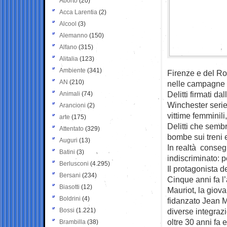
Aborto
(20)
Acca Larentia
(2)
Alcool
(3)
Alemanno
(150)
Alfano
(315)
Alitalia
(123)
Ambiente
(341)
Firenze e del Ros
AN
(210)
nelle campagne in
Delitti firmati da
Animali
(74)
Winchester serie 
Arancioni
(2)
vittime femminili
arte
(175)
Delitti che semb
Attentato
(329)
bombe sui treni 
Auguri
(13)
In realtà consegu
Batini
(3)
indiscriminato: p
Berlusconi
(4.295)
Il protagonista d
Bersani
(234)
Cinque anni fa l’
Biasotti
(12)
Mauriot, la giov
Boldrini
(4)
fidanzato Jean M
Bossi
(1.221)
diverse integrazi
oltre 30 anni fa
Brambilla
(38)