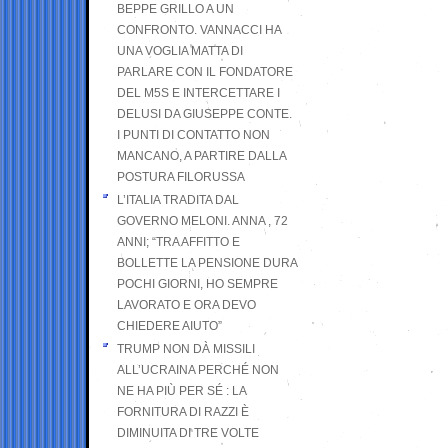
BEPPE GRILLO A UN
CONFRONTO. VANNACCI HA
UNA VOGLIA MATTA DI
PARLARE CON IL FONDATORE
DEL M5S E INTERCETTARE I
DELUSI DA GIUSEPPE CONTE.
I PUNTI DI CONTATTO NON
MANCANO, A PARTIRE DALLA
POSTURA FILORUSSA
L’ITALIA TRADITA DAL
GOVERNO MELONI. ANNA , 72
ANNI; “TRA AFFITTO E
BOLLETTE LA PENSIONE DURA
POCHI GIORNI, HO SEMPRE
LAVORATO E ORA DEVO
CHIEDERE AIUTO”
TRUMP NON DÀ MISSILI
ALL’UCRAINA PERCHÉ NON
NE HA PIÙ PER SÉ : LA
FORNITURA DI RAZZI È
DIMINUITA DI TRE VOLTE