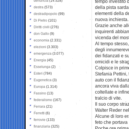
denuncia
(14.528)
tempo investito 
della pista sarda
destra
(573)
elementi della d
destradipopolo
(99)
nuova inchiesta.
Di Pietro
(101)
Grazie anche all
Diritti civili
(276)
inquirenti abbian
don Gallo
(9)
vicenda del most
economia
(2.331)
Al tempo stesso, 
elezioni
(3.303)
degli innumerevol
emergenza
(3.077)
dei fidanzati e su
Energia
(45)
omicidi e le stra
Esselunga
(2)
Colpisce in primo
Stefania Pettini,
Esteri
(784)
auto con il fida
Eugenetica
(3)
ancora viva dall
Europa
(1.314)
coltellate e infi
Fassino
(13)
tralcio di vite.
federalismo
(167)
Il suo corpo str
Ferrara
(21)
Walter Reder nel
Ferretti
(6)
Alcune di loro er
ferrovie
(133)
feto che portava
finanziaria
(325)
Poche ore prima 