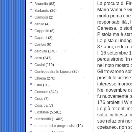
La procura di Fi
Brunetta
(83)
Mario Vanni e Gi
Burlando
(26)
morto prima che 
Camogli
(2)
responsabilità ,
canile
(4)
Canessa, lo stor
Cappello
(8)
Pistoia ma è sta
Caprotti
(2)
La pista di indag
Caritas
(6)
87 anni, reduce 
carovita
(170)
Il 16 settembre 19
casa
(247)
perquisirono “in 
nel noto mostro d
Casini
(119)
Gli trovarono solt
Centrodestra in Liguria
(35)
prostitute uccise
Chiesa
(276)
interesse morbos
Cina
(10)
Nel novembre del 
Comune
(342)
fu nuovamente per
Coop
(7)
176 proiettili W
Cossiga
(7)
Le più recenti i
Costume
(5.581)
sotto inchiesta i
criminalità
(1.402)
sue relazioni no
democratici e progressisti
(19)
coetaneo, non so