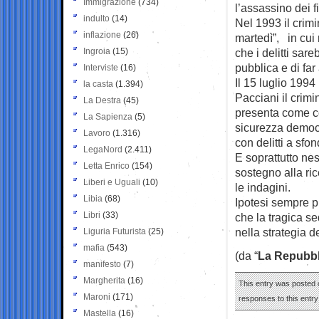
Immigrazione
(734)
l’assassino dei f
indulto
(14)
Nel 1993 il crimi
inflazione
(26)
martedì”, in cui
Ingroia
(15)
che i delitti sar
pubblica e di far
Interviste
(16)
Il 15 luglio 199
la casta
(1.394)
Pacciani il crim
La Destra
(45)
presenta come col
La Sapienza
(5)
sicurezza democra
Lavoro
(1.316)
con delitti a sfo
LegaNord
(2.411)
E soprattutto nes
Letta Enrico
(154)
sostegno alla ric
Liberi e Uguali
(10)
le indagini.
Libia
(68)
Ipotesi sempre pr
Libri
(33)
che la tragica s
nella strategia d
Liguria Futurista
(25)
mafia
(543)
(da “
La Repubbl
manifesto
(7)
Margherita
(16)
This entry was posted o
Maroni
(171)
responses to this entr
Mastella
(16)