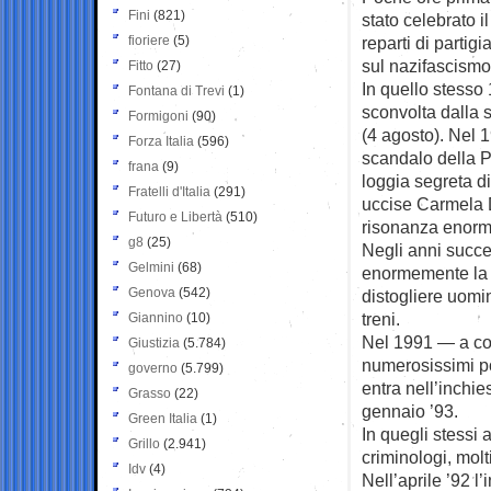
Fini
(821)
stato celebrato i
fioriere
(5)
reparti di partigi
sul nazifascismo
Fitto
(27)
In quello stesso 
Fontana di Trevi
(1)
sconvolta dalla s
Formigoni
(90)
(4 agosto). Nel 1
Forza Italia
(596)
scandalo della P2
frana
(9)
loggia segreta di
Fratelli d'Italia
(291)
uccise Carmela D
Futuro e Libertà
(510)
risonanza enorm
g8
(25)
Negli anni succe
Gelmini
(68)
enormemente la p
Genova
(542)
distogliere uomin
treni.
Giannino
(10)
Nel 1991 — a con
Giustizia
(5.784)
numerosissimi po
governo
(5.799)
entra nell’inchie
Grasso
(22)
gennaio ’93.
Green Italia
(1)
In quegli stessi a
Grillo
(2.941)
criminologi, molt
Idv
(4)
Nell’aprile ’92 l