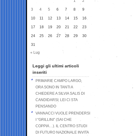
1
2
3
4
5
6
7
8
9
10
11
12
13
14
15
16
17
18
19
20
21
22
23
24
25
26
27
28
29
30
31
« Lug
Leggi gli ultimi articoli
inseriti
PRIMARIE CAMPO LARGO,
ORA SONO IN TANTI A
CHIEDERE A SILVIA SALIS DI
CANDIDARSI: LEI CI STA
PENSANDO
VANNACCI VUOLE PRENDERSI
I “GRILLINI” (SAI CHE
COPPIA…). IL CENTRO STUDI
DI FUTURO NAZIONALE INVITA