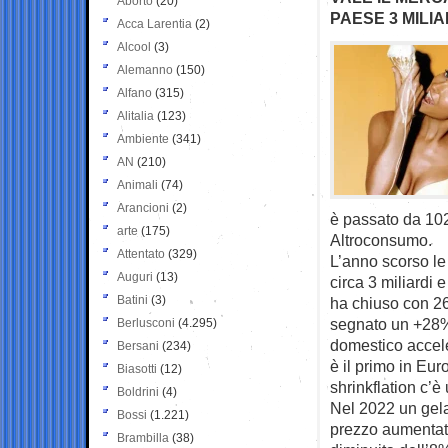
Aborto
(20)
PAESE 3 MILIAR
Acca Larentia
(2)
Alcool
(3)
Alemanno
(150)
Alfano
(315)
Alitalia
(123)
Ambiente
(341)
AN
(210)
Animali
(74)
Arancioni
(2)
è passato da 102
arte
(175)
Altroconsumo.
Attentato
(329)
L’anno scorso le
Auguri
(13)
circa 3 miliardi
Batini
(3)
ha chiuso con 26
segnato un +28%
Berlusconi
(4.295)
domestico accele
Bersani
(234)
è il primo in Eu
Biasotti
(12)
shrinkflation c’
Boldrini
(4)
Nel 2022 un gel
Bossi
(1.221)
prezzo aumentato,
Brambilla
(38)