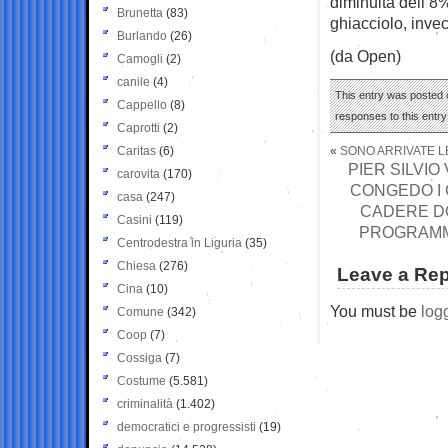
diminuita dell’8%
Brunetta
(83)
ghiacciolo, invece
Burlando
(26)
(da Open)
Camogli
(2)
canile
(4)
This entry was posted o
Cappello
(8)
responses to this entr
Caprotti
(2)
Caritas
(6)
«
SONO ARRIVATE LE
PIER SILVI
carovita
(170)
CONGEDO I 
casa
(247)
CADERE DO
Casini
(119)
PROGRAMMA
Centrodestra in Liguria
(35)
Chiesa
(276)
Leave a Rep
Cina
(10)
You must be
log
Comune
(342)
Coop
(7)
Cossiga
(7)
Costume
(5.581)
criminalità
(1.402)
democratici e progressisti
(19)