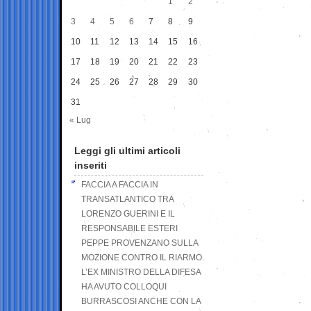
1
2
3
4
5
6
7
8
9
10
11
12
13
14
15
16
17
18
19
20
21
22
23
24
25
26
27
28
29
30
31
« Lug
Leggi gli ultimi articoli
inseriti
FACCIA A FACCIA IN
TRANSATLANTICO TRA
LORENZO GUERINI E IL
RESPONSABILE ESTERI
PEPPE PROVENZANO SULLA
MOZIONE CONTRO IL RIARMO.
L’EX MINISTRO DELLA DIFESA
HA AVUTO COLLOQUI
BURRASCOSI ANCHE CON LA