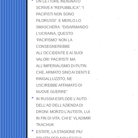
UN LETTORE INDIGNATO
SCRIVE A “REPUBBLICA”: “I
PACIFISTI NON SONO
FILORUSSI”. E MERLO LO
SMASCHERA: “DISARMANDO
L’UCRAINA, QUESTO
‘PACIFISMO’ NON LA
CONSEGNEREBBE
ALL’OCCIDENTE E AI SUOI
VALORI ‘PACIFISTI’ MA
ALL’IMPERIALISMO DI PUTIN
CHE, ARMATO SINO AI DENTI E
RINGALLUZZITO, NE
USCIREBBE AFFAMATO DI
NUOVE GUERRE”
IN RUSSIA ESPLODE L’AUTO
DELL’AD DELL’AZIENDA DI
DRONI: MORTO L’AUTISTA, LUI
IN FIN DI VITA. CHI E’ VLADIMIR
TKACHUK
ESTATE, LA STAGIONE PIU’