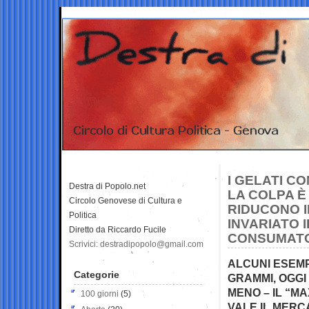
I GELATI C
Destra di Popolo.net
LA COLPA È
Circolo Genovese di Cultura e
RIDUCONO 
Politica
INVARIATO 
Diretto da Riccardo Fucile
CONSUMATO
Scrivici: destradipopolo@gmail.com
ALCUNI ESEMP
Categorie
GRAMMI, OGGI
MENO – IL “M
100 giorni
(5)
VALE IL MERC