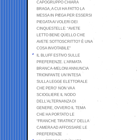
CAPOGRUPPO CHIARA
BRAGA, A CUI HA FATTO LA
MESSA IN PIEGA PER ESSERSI
PIEGATA AI VOLERI DEI
CINQUESTELLE: “AVETE
LETTO BENE QUELLO CHE
AVETE SOTTOSCRITTO? È UNA
COSA INVOTABILE”
IL BLUFF ESTIVO SULLE
PREFERENZE. L’ARMATA
BRANCA-MELONI ANNUNCIA
TRIONFANTE UN’INTESA
SULLA LEGGE ELETTORALE
CHE PERO’ NON VA A
SCIOGLIERE IL NODO
DELL’ALTERNANZA DI
GENERE, OVVERO IL TEMA
CHE HA PORTATO LE
“FRANCHE TIRATRICI” DELLA
CAMERA AD AFFOSSARE LE
PREFERENZE