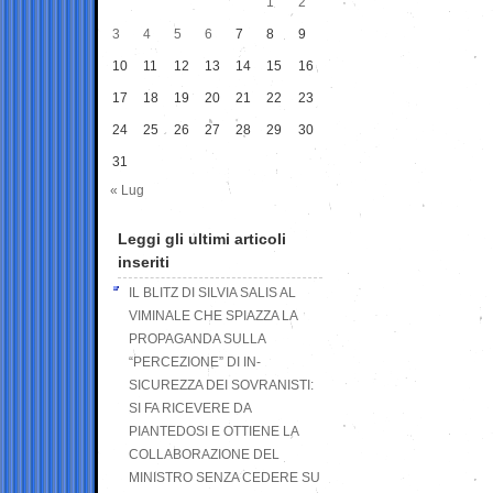
1
2
3
4
5
6
7
8
9
10
11
12
13
14
15
16
17
18
19
20
21
22
23
24
25
26
27
28
29
30
31
« Lug
Leggi gli ultimi articoli
inseriti
IL BLITZ DI SILVIA SALIS AL
VIMINALE CHE SPIAZZA LA
PROPAGANDA SULLA
“PERCEZIONE” DI IN-
SICUREZZA DEI SOVRANISTI:
SI FA RICEVERE DA
PIANTEDOSI E OTTIENE LA
COLLABORAZIONE DEL
MINISTRO SENZA CEDERE SU