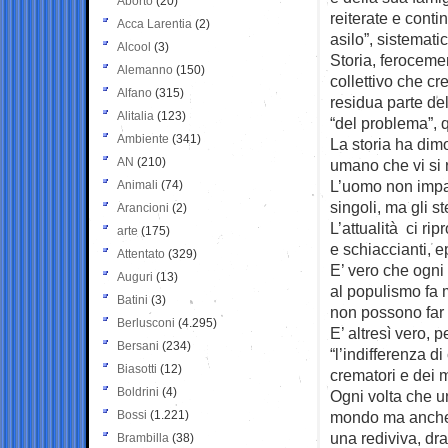
Aborto
(20)
reiterate e contin
Acca Larentia
(2)
asilo”, sistemat
Alcool
(3)
Storia, ferocem
Alemanno
(150)
collettivo che c
Alfano
(315)
residua parte del
Alitalia
(123)
“del problema”, 
Ambiente
(341)
La storia ha dim
AN
(210)
umano che vi si r
L’uomo non impar
Animali
(74)
singoli, ma gli st
Arancioni
(2)
L’attualità ci ri
arte
(175)
e schiaccianti, 
Attentato
(329)
E’ vero che ogni
Auguri
(13)
al populismo fa m
Batini
(3)
non possono far p
Berlusconi
(4.295)
E’ altresì vero, 
Bersani
(234)
“l’indifferenza d
Biasotti
(12)
crematori e dei m
Boldrini
(4)
Ogni volta che una
Bossi
(1.221)
mondo ma anche a
una rediviva, dra
Brambilla
(38)