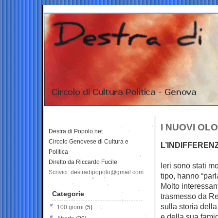
I NUOVI OL
Destra di Popolo.net
Circolo Genovese di Cultura e
L’INDIFFERENZ
Politica
Diretto da Riccardo Fucile
Ieri sono stati mo
Scrivici: destradipopolo@gmail.com
tipo, hanno
“parl
Molto interessa
Categorie
trasmesso da Ret
sulla storia del
100 giorni
(5)
e della sua famig