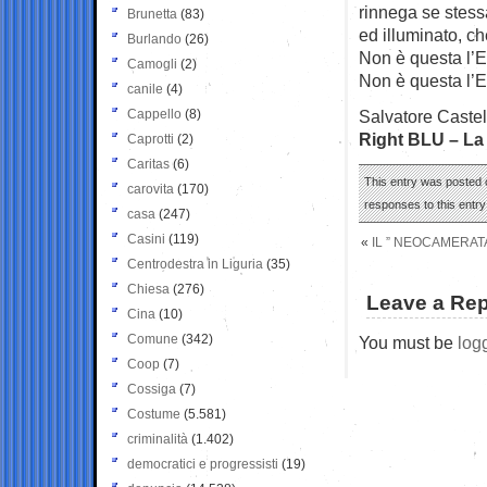
rinnega se stess
Brunetta
(83)
ed illuminato, c
Burlando
(26)
Non è questa l’
Camogli
(2)
Non è questa l’Eu
canile
(4)
Cappello
(8)
Salvatore Castel
Right BLU – La 
Caprotti
(2)
Caritas
(6)
This entry was posted o
carovita
(170)
responses to this entr
casa
(247)
Casini
(119)
«
IL ” NEOCAMERAT
Centrodestra in Liguria
(35)
Chiesa
(276)
Leave a Rep
Cina
(10)
Comune
(342)
You must be
log
Coop
(7)
Cossiga
(7)
Costume
(5.581)
criminalità
(1.402)
democratici e progressisti
(19)