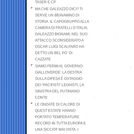
TASER E CP
MA CHE GALEAZZO DICI? TI
SERVE UN BIGNAMINO DI
STORIA. IL CAPOGRUPPO ALLA
CAMERA DI FRATELLI D’ITALIA,
GALEAZZO BIGNAMI, NEL SUO
ATTACCO SCONSIDERATO A
OSCAR LUIGI SCALFARO HA
DETTO UN BEL PO’ DI
CAZZATE
SIAMO FERMI AL GOVERNO
GIALLOVERDE: LA DESTRA
SULLA DIFESA È OSTAGGIO
DEI “PACIFISTI” LEGHISTI, LA
SINISTRA DEL PUTINIANO
CONTE
LE ONDATE DI CALORE DI
QUEST’ESTATE HANNO
PORTATO TEMPERATURE
RECORD IN TUTTA EUROPA E
UNA SICCITA’ MAI VISTA. I