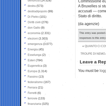
denuncia
(14.528)
Commissione eu
A Bruxelles si st
destra
(573)
accusati — come 
destradipopolo
(99)
Stato di diritto.
Di Pietro
(101)
Diritti civili
(276)
(da agenzie)
don Gallo
(9)
economia
(2.331)
This entry was posted o
responses to this entr
elezioni
(3.303)
emergenza
(3.077)
«
QUANTO CI COS
Energia
(45)
TROUPE DI NEMO 
Esselunga
(2)
Esteri
(784)
Leave a Rep
Eugenetica
(3)
You must be
log
Europa
(1.314)
Fassino
(13)
federalismo
(167)
Ferrara
(21)
Ferretti
(6)
ferrovie
(133)
finanziaria
(325)