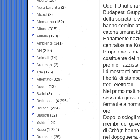
Aborto
(20)
Oggi l’Ungheria 
Acca Larentia
(2)
Budapest. Grup
Alcool
(3)
della società civ
Alemanno
(150)
hanno cominciato
Alfano
(315)
catena umana att
Alitalia
(123)
Parlamento nazi
Ambiente
(341)
centralissima Ko
AN
(210)
Proprio nella mat
costituente del 
Animali
(74)
premier razzista
Arancioni
(2)
I dimostranti pro
arte
(175)
libertà di stampa,
Attentato
(329)
frodi elettorali.
Auguri
(13)
Nel primo mattino
Batini
(3)
sessanta giovani 
Berlusconi
(4.295)
fermati e a norma
Bersani
(234)
ore.
Biasotti
(12)
Dopo lo scioglim
Boldrini
(4)
membri del gover
Bossi
(1.221)
di Orbà¡n hanno t
nel dopoguerra, 
Brambilla
(38)