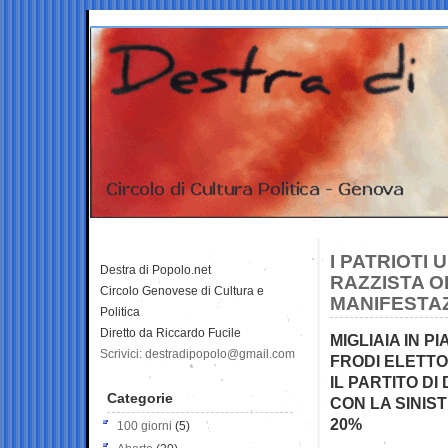
I PATRIOTI 
Destra di Popolo.net
RAZZISTA O
Circolo Genovese di Cultura e
MANIFESTAZ
Politica
Diretto da Riccardo Fucile
MIGLIAIA IN P
Scrivici: destradipopolo@gmail.com
FRODI ELETTO
IL PARTITO D
Categorie
CON LA SINIS
20%
100 giorni
(5)