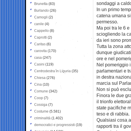
sondaggi a caldo
Brunetta
(83)
In un primo tempo
Burlando
(26)
catena umana si 
Camogli
(2)
permesso.
canile
(4)
Ma poi tra le 6 e
Cappello
(8)
sciogliendo la 
Caprotti
(2)
da ieri sono pront
Caritas
(6)
Tutta la zona att
carovita
(170)
dunque giudicati
casa
(247)
ore e nel pomeri
Nel pomeriggio in
Casini
(119)
parlamentari e tr
Centrodestra in Liguria
(35)
in destra naziona
Chiesa
(276)
marcia sul Parl
Cina
(10)
Non si può esclud
Comune
(342)
Finora le due gr
Coop
(7)
il trionfo eletto
Cossiga
(7)
state pacifiche m
Costume
(5.581)
teso e di rabbia.
criminalità
(1.402)
Qualsiasi cosa a
democratici e progressisti
(19)
rapporti tra il 