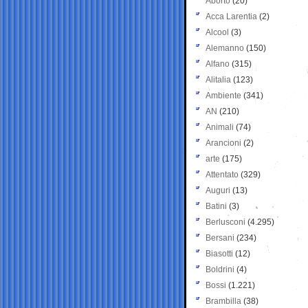
Aborto
(20)
Acca Larentia
(2)
Alcool
(3)
Alemanno
(150)
Alfano
(315)
Alitalia
(123)
Ambiente
(341)
AN
(210)
Animali
(74)
Arancioni
(2)
arte
(175)
Attentato
(329)
Auguri
(13)
Batini
(3)
Berlusconi
(4.295)
Bersani
(234)
Biasotti
(12)
Boldrini
(4)
Bossi
(1.221)
Brambilla
(38)