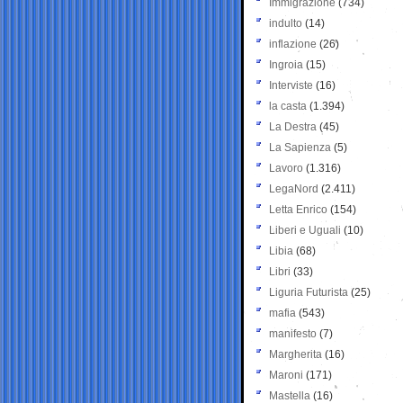
Immigrazione
(734)
indulto
(14)
inflazione
(26)
Ingroia
(15)
Interviste
(16)
la casta
(1.394)
La Destra
(45)
La Sapienza
(5)
Lavoro
(1.316)
LegaNord
(2.411)
Letta Enrico
(154)
Liberi e Uguali
(10)
Libia
(68)
Libri
(33)
Liguria Futurista
(25)
mafia
(543)
manifesto
(7)
Margherita
(16)
Maroni
(171)
Mastella
(16)