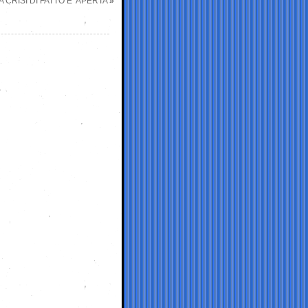
CRISI DI FATTO E’ APERTA
»