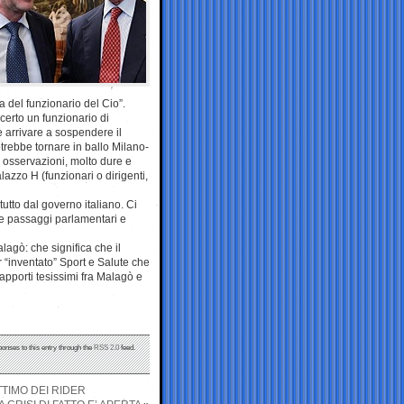
 del funzionario del Cio”.
certo un funzionario di
be arrivare a sospendere il
trebbe tornare in ballo Milano-
i osservazioni, molto dure e
azzo H (funzionari o dirigenti,
utto dal governo italiano. Ci
de passaggi parlamentari e
agò: che significa che il
“inventato” Sport e Salute che
apporti tesissimi fra Malagò e
ponses to this entry through the
RSS 2.0
feed.
TTIMO DEI RIDER