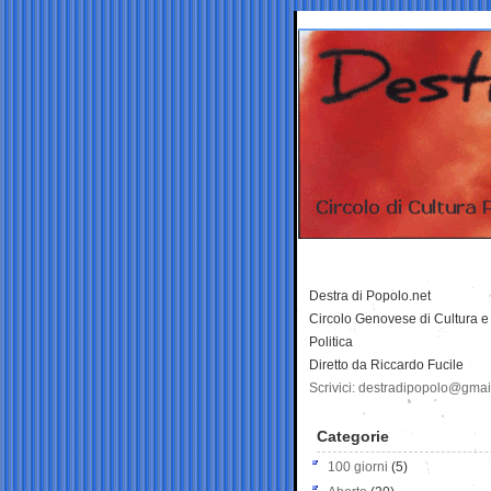
Destra di Popolo.net
Circolo Genovese di Cultura e
Politica
Diretto da Riccardo Fucile
Scrivici: destradipopolo@gma
Categorie
100 giorni
(5)