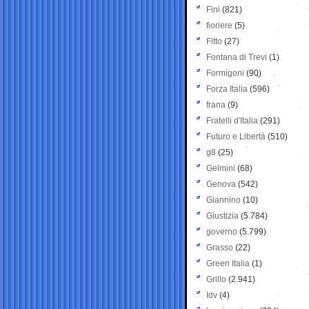
Fini
(821)
fioriere
(5)
Fitto
(27)
Fontana di Trevi
(1)
Formigoni
(90)
Forza Italia
(596)
frana
(9)
Fratelli d'Italia
(291)
Futuro e Libertà
(510)
g8
(25)
Gelmini
(68)
Genova
(542)
Giannino
(10)
Giustizia
(5.784)
governo
(5.799)
Grasso
(22)
Green Italia
(1)
Grillo
(2.941)
Idv
(4)