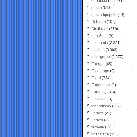
denuncia
(14.528)
destra
(573)
destradipopolo
(99)
Di Pietro
(101)
Diritti civili
(276)
don Gallo
(9)
economia
(2.331)
elezioni
(3.303)
emergenza
(3.077)
Energia
(45)
Esselunga
(2)
Esteri
(784)
Eugenetica
(3)
Europa
(1.314)
Fassino
(13)
federalismo
(167)
Ferrara
(21)
Ferretti
(6)
ferrovie
(133)
finanziaria
(325)