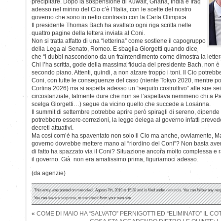
precipitare. Dopo la sospensione di Kuwait, Ghana, India e Iraq
adesso nel mirino del Cio c’è l’Italia, con le scelte del nostro
governo che sono in netto contrasto con la Carta Olimpica.
Il presidente Thomas Bach ha avallato ogni riga scritta nelle
quattro pagine della lettera inviata al Coni.
Non si tratta affatto di una “letterina” come sostiene il capogruppo
della Lega al Senato, Romeo. E sbaglia Giorgetti quando dice
che “i dubbi nascondono da un fraintendimento come dimostra la lettera
Chi l’ha scritta, gode della massima fiducia del presidente Bach, non è 
secondo piano. Attenti, quindi, a non alzare troppo i toni. Il Cio potreb
Coni, con tutte le conseguenze del caso (niente Tokyo 2020, mentre po
Cortina 2026) ma si aspetta adesso un “seguito costruttivo” alle sue se
circostanziate, talmente dure che non se l’aspettava nemmeno chi a Pal
scelga Giorgetti…) segue da vicino quello che succede a Losanna.
Il summit di settembre potrebbe aprire però spiragli di sereno, dipende t
potrebbero essere correzioni, la legge delega al governo infatti preve
decreti attuativi.
Ma così com’è ha spaventato non solo il Cio ma anche, ovviamente, Mal
governo dovrebbe mettere mano al “riordino del Coni”? Non basta aver 
di fatto ha spazzato via il Coni? Situazione ancora molto complessa e r
il governo. Già non era amatissimo prima, figuriamoci adesso.
(da agenzie)
This entry was posted on mercoledì, Agosto 7th, 2019 at 15:28 and is filed under
denuncia
. You can follow any res
You can
leave a response
, or
trackback
from your own site.
«
COME DI MAIO HA “SALVATO” PERNIGOTTI ED “ELIMINATO” IL CO