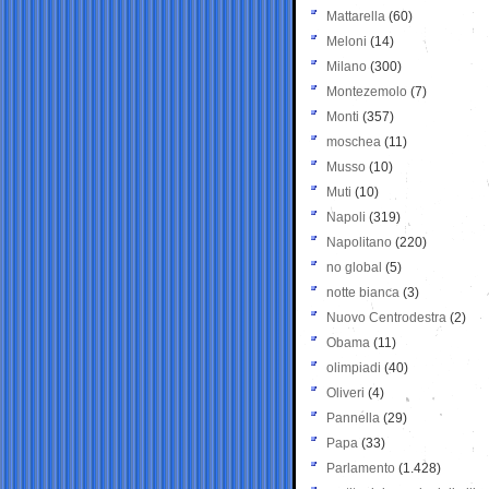
Mattarella
(60)
Meloni
(14)
Milano
(300)
Montezemolo
(7)
Monti
(357)
moschea
(11)
Musso
(10)
Muti
(10)
Napoli
(319)
Napolitano
(220)
no global
(5)
notte bianca
(3)
Nuovo Centrodestra
(2)
Obama
(11)
olimpiadi
(40)
Oliveri
(4)
Pannella
(29)
Papa
(33)
Parlamento
(1.428)