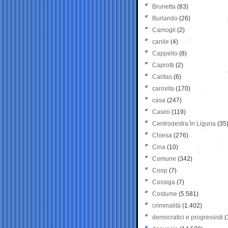
Brunetta
(83)
Burlando
(26)
Camogli
(2)
canile
(4)
Cappello
(8)
Caprotti
(2)
Caritas
(6)
carovita
(170)
casa
(247)
Casini
(119)
Centrodestra in Liguria
(35
Chiesa
(276)
Cina
(10)
Comune
(342)
Coop
(7)
Cossiga
(7)
Costume
(5.581)
criminalità
(1.402)
democratici e progressisti
(