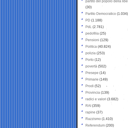
partito del popolo della libe
(30)
Partito Democratico
(1.034)
PD
(1.188)
PdL
(2.781)
pedofilia
(25)
Pensioni
(129)
Politica
(40.824)
polizia
(253)
Porto
(12)
povertà
(502)
Presepe
(14)
Primarie
(149)
Prodi
(52)
Provincia
(139)
radici e valori
(3.682)
RAI
(359)
rapine
(37)
Razzismo
(1.410)
Referendum
(200)