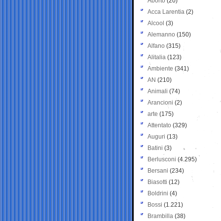
Aborto
(20)
Acca Larentia
(2)
Alcool
(3)
Alemanno
(150)
Alfano
(315)
Alitalia
(123)
Ambiente
(341)
AN
(210)
Animali
(74)
Arancioni
(2)
arte
(175)
Attentato
(329)
Auguri
(13)
Batini
(3)
Berlusconi
(4.295)
Bersani
(234)
Biasotti
(12)
Boldrini
(4)
Bossi
(1.221)
Brambilla
(38)