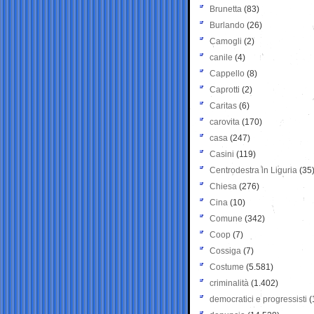
Brunetta
(83)
Burlando
(26)
Camogli
(2)
canile
(4)
Cappello
(8)
Caprotti
(2)
Caritas
(6)
carovita
(170)
casa
(247)
Casini
(119)
Centrodestra in Liguria
(35
Chiesa
(276)
Cina
(10)
Comune
(342)
Coop
(7)
Cossiga
(7)
Costume
(5.581)
criminalità
(1.402)
democratici e progressisti
(