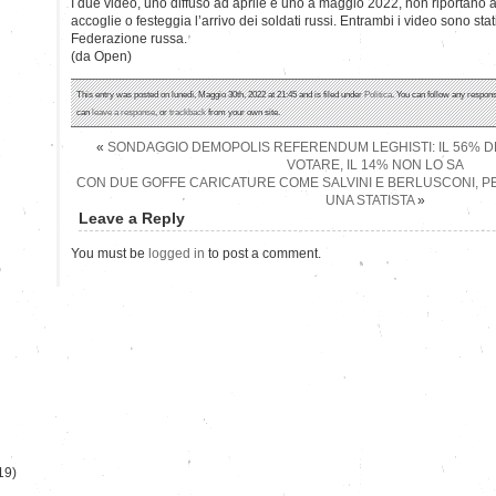
I due video, uno diffuso ad aprile e uno a maggio 2022, non riportano af
accoglie o festeggia l’arrivo dei soldati russi. Entrambi i video sono stati 
Federazione russa.
(da Open)
This entry was posted on lunedì, Maggio 30th, 2022 at 21:45 and is filed under
Politica
. You can follow any respons
can
leave a response
, or
trackback
from your own site.
«
SONDAGGIO DEMOPOLIS REFERENDUM LEGHISTI: IL 56% D
VOTARE, IL 14% NON LO SA
CON DUE GOFFE CARICATURE COME SALVINI E BERLUSCONI, P
UNA STATISTA
»
Leave a Reply
You must be
logged in
to post a comment.
)
19)