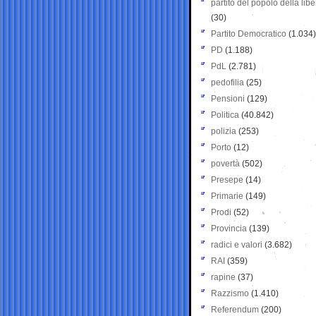
partito del popolo della libe
(30)
Partito Democratico
(1.034)
PD
(1.188)
PdL
(2.781)
pedofilia
(25)
Pensioni
(129)
Politica
(40.842)
polizia
(253)
Porto
(12)
povertà
(502)
Presepe
(14)
Primarie
(149)
Prodi
(52)
Provincia
(139)
radici e valori
(3.682)
RAI
(359)
rapine
(37)
Razzismo
(1.410)
Referendum
(200)