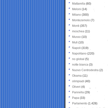
Mattarella
(60)
Meloni
(14)
Milano
(300)
Montezemolo
(7)
Monti
(357)
moschea
(11)
Musso
(10)
Muti
(10)
Napoli
(319)
Napolitano
(220)
no global
(5)
notte bianca
(3)
Nuovo Centrodestra
(2)
Obama
(11)
olimpiadi
(40)
Oliveri
(4)
Pannella
(29)
Papa
(33)
Parlamento
(1.428)