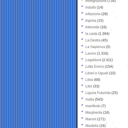
Immigrazione
(734)
indulto
(14)
inflazione
(26)
Ingroia
(15)
Interviste
(16)
la casta
(1.394)
La Destra
(45)
La Sapienza
(5)
Lavoro
(1.316)
LegaNord
(2.411)
Letta Enrico
(154)
Liberi e Uguali
(10)
Libia
(68)
Libri
(33)
Liguria Futurista
(25)
mafia
(543)
manifesto
(7)
Margherita
(16)
Maroni
(171)
Mastella
(16)