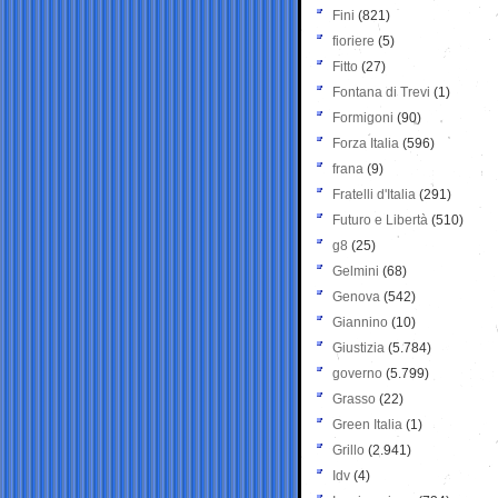
Fini
(821)
fioriere
(5)
Fitto
(27)
Fontana di Trevi
(1)
Formigoni
(90)
Forza Italia
(596)
frana
(9)
Fratelli d'Italia
(291)
Futuro e Libertà
(510)
g8
(25)
Gelmini
(68)
Genova
(542)
Giannino
(10)
Giustizia
(5.784)
governo
(5.799)
Grasso
(22)
Green Italia
(1)
Grillo
(2.941)
Idv
(4)