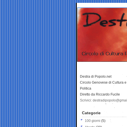
Destra di Popolo.net
Circolo Genovese di Cultura e
Politica
Diretto da Riccardo Fucile
Scrivici: destradipopolo@gma
Categorie
100 giorni
(5)