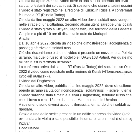
Circola da aprile 2022 un video dove in una strada alberata dei civili
salutano festanti dei soldati russi. Si sostiene che siano cittadini ucraini
Il video è stato registrato nella regione di Kursk, in Russia. A confermar
è il media RT (Russia Today).
Circola da fine maggio 2022 un altro video dove i soldati russi vengono
nelle strade di una cittadina. Secondo alcuni utenti sarebbe una localit
Il video è stato girato a Kizlyar (Daghestan), nel territorio della Federa
Caspio e a più di 10 ore di distanza in auto da Mariupol
Analisi
Dal 10 aprile 2022, circola un video che dimostrerebbe l’accoglienza d
passaggio/arrivo dei soldati russi
Ciò che riscontriamo è che nel video è presente un mezzo della Polizia 
ucraino, ma quello russo: il modello è l’UAZ-3163 Patriot. Per quale mo
militari russi in territorio ucraino?
La conferma arriva dal canale RT (Russia Today) del social russo Ok.ru, 
2022 il video come registrato nella regione di Kursk («Появилось в
Курской области»).
Il video dal Daghestan
Circola un altro video, pubblicato a fine maggio 2022, dove si sostiene 
popolo ucraino saluta con riconoscenza i soldati russi!!» scrive l’utente
Il video sarebbe stato filmato a Kizlyar (Daghestan), territorio russo che
che si trova a circa 13 ore di auto da Mariupol, non in Ucraina.
A sostenerlo sono diversi account filorussi, affermando che i soldati avr
riposare.
Grazie a una delle scritte presenti in un edificio ripreso dal video («фон
evidenziata in viola) è stato possibile riscontrare l’area in cui è stato reg
Kizlyar.
Conclusioni