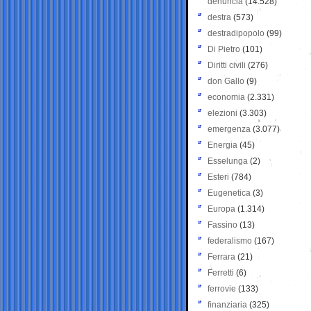
denuncia
(14.528)
destra
(573)
destradipopolo
(99)
Di Pietro
(101)
Diritti civili
(276)
don Gallo
(9)
economia
(2.331)
elezioni
(3.303)
emergenza
(3.077)
Energia
(45)
Esselunga
(2)
Esteri
(784)
Eugenetica
(3)
Europa
(1.314)
Fassino
(13)
federalismo
(167)
Ferrara
(21)
Ferretti
(6)
ferrovie
(133)
finanziaria
(325)