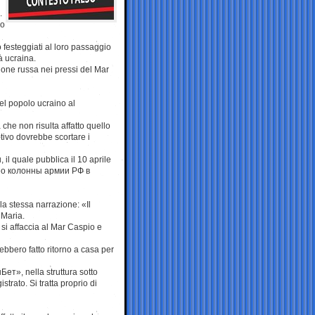
.
lo
 festeggiati al loro passaggio
à ucraina.
zione russa nei pressi del Mar
el popolo ucraino al
che non risulta affatto quello
tivo dovrebbe scortare i
il quale pubblica il 10 aprile
идео колонны армии РФ в
la stessa narrazione: «Il
 Maria.
 si affaccia al Mar Caspio e
ebbero fatto ritorno a casa per
Бет», nella struttura sotto
istrato. Si tratta proprio di