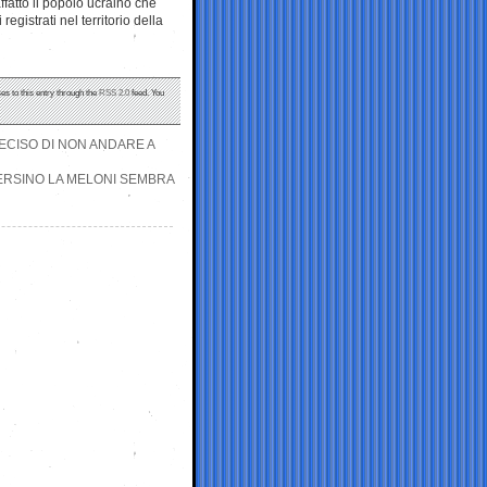
fatto il popolo ucraino che
registrati nel territorio della
es to this entry through the
RSS 2.0
feed. You
ECISO DI NON ANDARE A
ERSINO LA MELONI SEMBRA