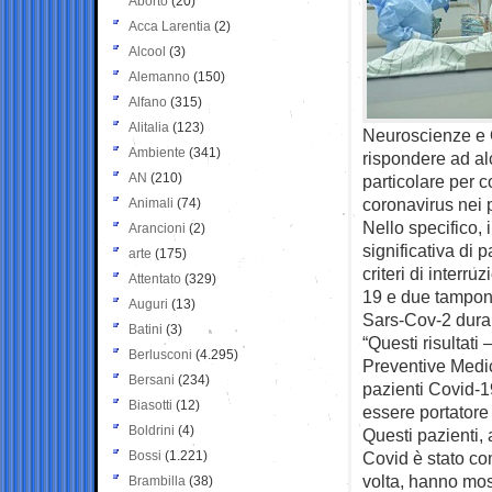
Aborto
(20)
Acca Larentia
(2)
Alcool
(3)
Alemanno
(150)
Alfano
(315)
Alitalia
(123)
Neuroscienze e O
Ambiente
(341)
rispondere ad alc
AN
(210)
particolare per 
coronavirus nei 
Animali
(74)
Nello specifico, 
Arancioni
(2)
significativa di 
arte
(175)
criteri di interr
Attentato
(329)
19 e due tamponi
Auguri
(13)
Sars-Cov-2 duran
Batini
(3)
“Questi risultati
Berlusconi
(4.295)
Preventive Medi
Bersani
(234)
pazienti Covid-1
Biasotti
(12)
essere portatore 
Boldrini
(4)
Questi pazienti, 
Bossi
(1.221)
Covid è stato co
volta, hanno most
Brambilla
(38)