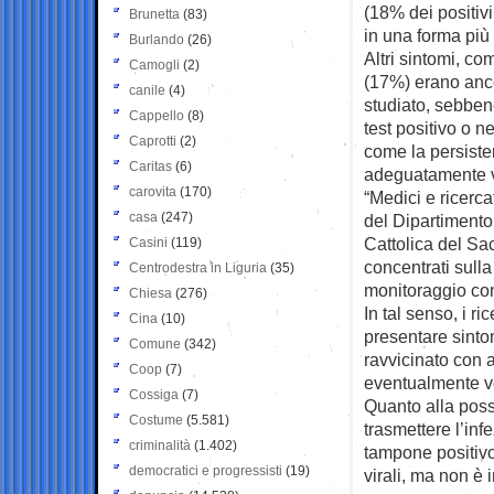
(18% dei positiv
Brunetta
(83)
in una forma più 
Burlando
(26)
Altri sintomi, c
Camogli
(2)
(17%) erano anco
canile
(4)
studiato, sebbene
Cappello
(8)
test positivo o n
Caprotti
(2)
come la persiste
Caritas
(6)
adeguatamente val
carovita
(170)
“Medici e ricerc
casa
(247)
del Dipartimento
Cattolica del Sa
Casini
(119)
concentrati sull
Centrodestra in Liguria
(35)
monitoraggio cont
Chiesa
(276)
In tal senso, i 
Cina
(10)
presentare sintom
Comune
(342)
ravvicinato con 
Coop
(7)
eventualmente v
Cossiga
(7)
Quanto alla poss
Costume
(5.581)
trasmettere l’inf
criminalità
(1.402)
tampone positivo
democratici e progressisti
(19)
virali, ma non è