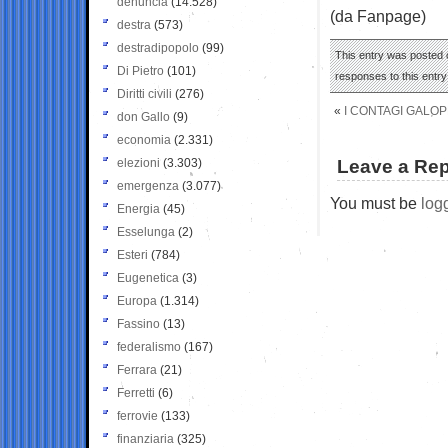
denuncia
(14.528)
(da Fanpage)
destra
(573)
destradipopolo
(99)
This entry was posted o
Di Pietro
(101)
responses to this entr
Diritti civili
(276)
«
I CONTAGI GALO
don Gallo
(9)
economia
(2.331)
elezioni
(3.303)
Leave a Rep
emergenza
(3.077)
You must be
log
Energia
(45)
Esselunga
(2)
Esteri
(784)
Eugenetica
(3)
Europa
(1.314)
Fassino
(13)
federalismo
(167)
Ferrara
(21)
Ferretti
(6)
ferrovie
(133)
finanziaria
(325)