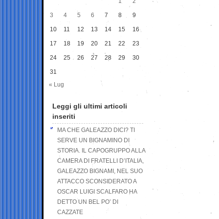
1
2
3
4
5
6
7
8
9
10
11
12
13
14
15
16
17
18
19
20
21
22
23
24
25
26
27
28
29
30
31
« Lug
Leggi gli ultimi articoli
inseriti
MA CHE GALEAZZO DICI? TI
SERVE UN BIGNAMINO DI
STORIA. IL CAPOGRUPPO ALLA
CAMERA DI FRATELLI D’ITALIA,
GALEAZZO BIGNAMI, NEL SUO
ATTACCO SCONSIDERATO A
OSCAR LUIGI SCALFARO HA
DETTO UN BEL PO’ DI
CAZZATE