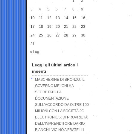
1
2
3
4
5
6
7
8
9
10
11
12
13
14
15
16
17
18
19
20
21
22
23
24
25
26
27
28
29
30
31
« Lug
Leggi gli ultimi articoli
inseriti
MASCHERINE DI BRONZO, IL
GOVERNO MELONI HA
SECRETATO LA
DOCUMENTAZIONE
SULL’ACCORDO DA OLTRE 100
MILIONI CON LA SOCIETÀ JC
ELECTRONICS, DI PROPRIETÀ
DELL’IMPRENDITORE DARIO
BIANCHI, VICINO A FRATELLI