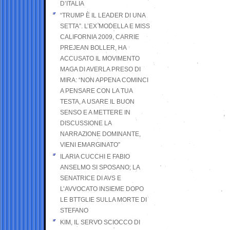
D’ITALIA
“TRUMP È IL LEADER DI UNA
SETTA”. L’EX MODELLA E MISS
CALIFORNIA 2009, CARRIE
PREJEAN BOLLER, HA
ACCUSATO IL MOVIMENTO
MAGA DI AVERLA PRESO DI
MIRA: “NON APPENA COMINCI
A PENSARE CON LA TUA
TESTA, A USARE IL BUON
SENSO E A METTERE IN
DISCUSSIONE LA
NARRAZIONE DOMINANTE,
VIENI EMARGINATO”
ILARIA CUCCHI E FABIO
ANSELMO SI SPOSANO; LA
SENATRICE DI AVS E
L’AVVOCATO INSIEME DOPO
LE BTTGLIE SULLA MORTE DI
STEFANO
KIM, IL SERVO SCIOCCO DI