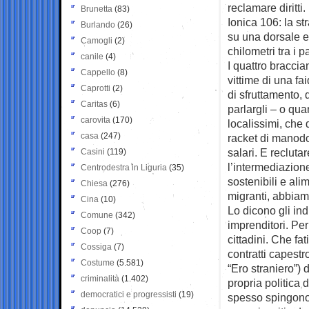
reclamare diritt
Brunetta
(83)
Ionica 106: la st
Burlando
(26)
su una dorsale e
Camogli
(2)
chilometri tra i 
canile
(4)
I quattro braccia
Cappello
(8)
vittime di una fai
Caprotti
(2)
di sfruttamento, 
Caritas
(6)
parlargli – o qua
carovita
(170)
localissimi, che
casa
(247)
racket di manodo
salari. E recluta
Casini
(119)
l’intermediazio
Centrodestra in Liguria
(35)
sostenibili e alim
Chiesa
(276)
migranti, abbiam
Cina
(10)
Lo dicono gli ind
Comune
(342)
imprenditori. Pe
Coop
(7)
cittadini. Che fa
Cossiga
(7)
contratti capest
Costume
(5.581)
“Ero straniero”) 
criminalità
(1.402)
propria politica
democratici e progressisti
(19)
spesso spingono 