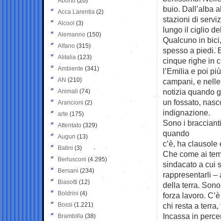
Aborto
(20)
buio. Dall’alba a
Acca Larentia
(2)
stazioni di servi
Alcool
(3)
lungo il ciglio de
Alemanno
(150)
Qualcuno in bici
Alfano
(315)
spesso a piedi. 
Alitalia
(123)
cinque righe in c
Ambiente
(341)
l’Emilia e poi pi
AN
(210)
campani, e nelle 
notizia quando gl
Animali
(74)
un fossato, nasco
Arancioni
(2)
indignazione.
arte
(175)
Sono i braccianti
Attentato
(329)
quando
Auguri
(13)
c’è, ha clausole e
Batini
(3)
Che come ai temp
Berlusconi
(4.295)
sindacato a cui s
Bersani
(234)
rappresentarli – 
Biasotti
(12)
della terra. Son
Boldrini
(4)
forza lavoro. C’
Bossi
(1.221)
chi resta a terra
Incassa in perce
Brambilla
(38)