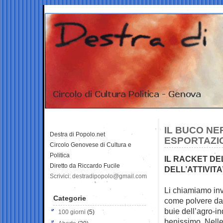
IL BUCO NE
Destra di Popolo.net
ESPORTAZI
Circolo Genovese di Cultura e
Politica
IL RACKET DE
Diretto da Riccardo Fucile
DELL’ATTIVITA
Scrivici: destradipopolo@gmail.com
Li chiamiamo invi
Categorie
come
polvere da
buie dell’agro-in
100 giorni
(5)
benissimo. Nell