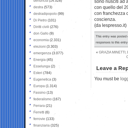
denuncia
(14.528)
sono riusciti ad
con quello del 2
destra
(573)
con franchezza c
destradipopolo
(99)
coscienza.
Di Pietro
(101)
(da lespresso.it)
Diritti civili
(276)
don Gallo
(9)
This entry was posted o
economia
(2.331)
responses to this entr
elezioni
(3.303)
«
GRAZIA MINETTI,
emergenza
(3.077)
Energia
(45)
Esselunga
(2)
Leave a Rep
Esteri
(784)
You must be
log
Eugenetica
(3)
Europa
(1.314)
Fassino
(13)
federalismo
(167)
Ferrara
(21)
Ferretti
(6)
ferrovie
(133)
finanziaria
(325)