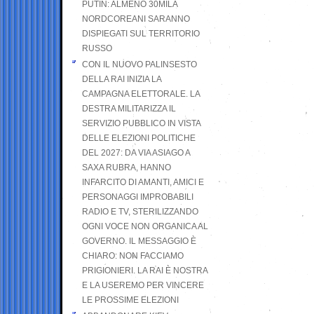
PUTIN: ALMENO 30MILA
NORDCOREANI SARANNO
DISPIEGATI SUL TERRITORIO
RUSSO
CON IL NUOVO PALINSESTO
DELLA RAI INIZIA LA
CAMPAGNA ELETTORALE. LA
DESTRA MILITARIZZA IL
SERVIZIO PUBBLICO IN VISTA
DELLE ELEZIONI POLITICHE
DEL 2027: DA VIA ASIAGO A
SAXA RUBRA, HANNO
INFARCITO DI AMANTI, AMICI E
PERSONAGGI IMPROBABILI
RADIO E TV, STERILIZZANDO
OGNI VOCE NON ORGANICA AL
GOVERNO. IL MESSAGGIO È
CHIARO: NON FACCIAMO
PRIGIONIERI. LA RAI È NOSTRA
E LA USEREMO PER VINCERE
LE PROSSIME ELEZIONI