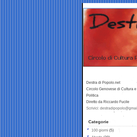
Destra di Popolo.net
Circolo Genovese di Cultura e
Politica
Diretto da Riccardo Fucile
Scrivici: destradipopolo@gma
Categorie
100 giorni
(5)