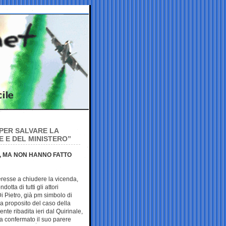
 PER SALVARE LA
 E DEL MINISTERO”
O, MA NON HANNO FATTO
eresse a chiudere la vicenda,
otta di tutti gli attori
Di Pietro, già pm simbolo di
 a proposito del caso della
te ribadita ieri dal Quirinale,
a confermato il suo parere