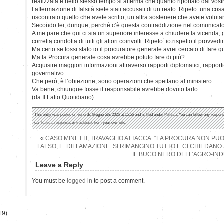
realizzata e nello stesso tempo si afferma che quanto riportato dal vost
l’affermazione di falsità siete stati accusati di un reato. Ripeto: una cos
riscontrato quello che avete scritto, un’altra sostenere che avete voluta
Secondo lei, dunque, perché c’è questa contraddizione nel comunicat
A me pare che qui ci sia un superiore interesse a chiudere la vicenda,
corretta condotta di tutti gli attori coinvolti. Ripeto: io rispetto il provv
Ma certo se fossi stato io il procuratore generale avrei cercato di fare q
Ma la Procura generale cosa avrebbe potuto fare di più?
Acquisire maggiori informazioni attraverso rapporti diplomatici, rapporti 
governativo.
Che però, è l’obiezione, sono operazioni che spettano al ministero.
Va bene, chiunque fosse il responsabile avrebbe dovuto farlo.
(da Il Fatto Quotidiano)
This entry was posted on venerdì, Giugno 5th, 2026 at 15:56 and is filed under
Politica
. You can follow any respons
)
can
leave a response
, or
trackback
from your own site.
«
CASO MINETTI, TRAVAGLIO ATTACCA: “LA PROCURA NON PUO’
FALSO, E’ DIFFAMAZIONE. SI RIMANGINO TUTTO E CI CHIEDAN
IL BUCO NERO DELL’AGRO-IN
Leave a Reply
You must be
logged in
to post a comment.
19)