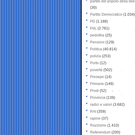
partito del popolo della libe
(30)
Partito Democratico
(1.034)
PD
(1.188)
PdL
(2.781)
pedofilia
(25)
Pensioni
(129)
Politica
(40.814)
polizia
(253)
Porto
(12)
povertà
(502)
Presepe
(14)
Primarie
(149)
Prodi
(52)
Provincia
(139)
radici e valori
(3.682)
RAI
(359)
rapine
(37)
Razzismo
(1.410)
Referendum
(200)