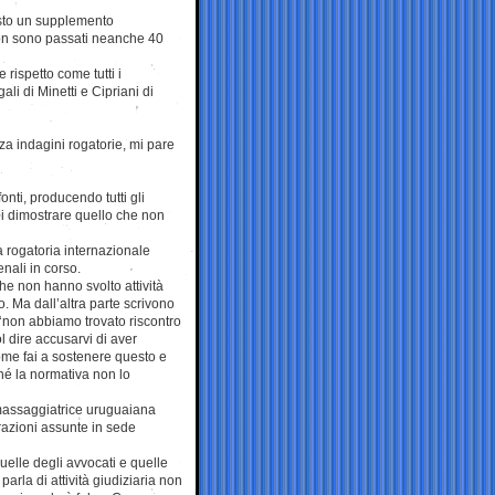
sto un supplemento
non sono passati neanche 40
 rispetto come tutti i
li di Minetti e Cipriani di
a indagini rogatorie, mi pare
onti, producendo tutti gli
 di dimostrare quello che non
 rogatoria internazionale
nali in corso.
e non hanno svolto attività
. Ma dall’altra parte scrivono
 ‘non abbiamo trovato riscontro
ol dire accusarvi di aver
ome fai a sostenere questo e
ché la normativa non lo
 massaggiatrice uruguaiana
arazioni assunte in sede
uelle degli avvocati e quelle
rla di attività giudiziaria non