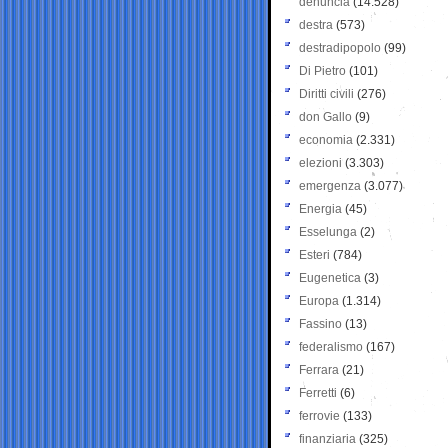
denuncia
(14.528)
destra
(573)
destradipopolo
(99)
Di Pietro
(101)
Diritti civili
(276)
don Gallo
(9)
economia
(2.331)
elezioni
(3.303)
emergenza
(3.077)
Energia
(45)
Esselunga
(2)
Esteri
(784)
Eugenetica
(3)
Europa
(1.314)
Fassino
(13)
federalismo
(167)
Ferrara
(21)
Ferretti
(6)
ferrovie
(133)
finanziaria
(325)