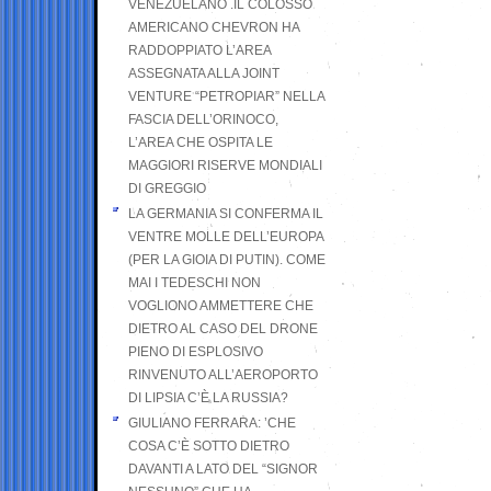
VENEZUELANO .IL COLOSSO
AMERICANO CHEVRON HA
RADDOPPIATO L’AREA
ASSEGNATA ALLA JOINT
VENTURE “PETROPIAR” NELLA
FASCIA DELL’ORINOCO,
L’AREA CHE OSPITA LE
MAGGIORI RISERVE MONDIALI
DI GREGGIO
LA GERMANIA SI CONFERMA IL
VENTRE MOLLE DELL’EUROPA
(PER LA GIOIA DI PUTIN). COME
MAI I TEDESCHI NON
VOGLIONO AMMETTERE CHE
DIETRO AL CASO DEL DRONE
PIENO DI ESPLOSIVO
RINVENUTO ALL’AEROPORTO
DI LIPSIA C’È LA RUSSIA?
GIULIANO FERRARA: ’CHE
COSA C’È SOTTO DIETRO
DAVANTI A LATO DEL “SIGNOR