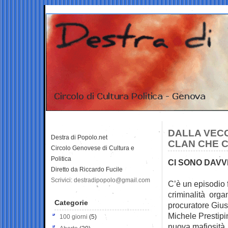
DALLA VECC
Destra di Popolo.net
CLAN CHE 
Circolo Genovese di Cultura e
Politica
CI SONO DAV
Diretto da Riccardo Fucile
Scrivici: destradipopolo@gmail.com
C’è un episodio f
criminalità
organ
Categorie
procuratore Giu
Michele Prestipin
100 giorni
(5)
nuova mafiosità