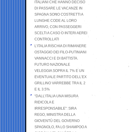
ITALIANI CHE HANNO DECISO
DI PASSARE LE VACANZE IN
SPAGNA SONO COSTRETTI A
LUNGHE CODE AL LORO
ARRIVO, CON PASSEGGERI
SCELTI A CASO O INTERI AEREI
CONTROLLATI
L’ITALIA RISCHIA DI RIMANERE
OSTAGGIO DEI FILO-PUTINIANI
VANNACCI E DI BATTISTA.
FUTURO NAZIONALE
VELEGGIA SOPRA IL 7% E UN
EVENTUALE PARTITO DELL’EX
GRILLINO VARREBBE TRA IL 2
E IL 3.5%
“DALL’ITALIA UNA MISURA
RIDICOLA E
IRRESPONSABILE”: SIRA
REGO, MINISTRA DELLA
GIOVENTÙ DEL GOVERNO
SPAGNOLO, FA LO SHAMPOO A