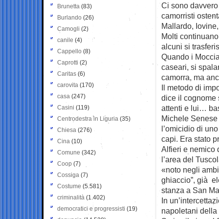
Ci sono davvero tu
Brunetta
(83)
camorristi osten
Burlando
(26)
Mallardo, Iovine, 
Camogli
(2)
Molti continuano
canile
(4)
alcuni si trasfer
Cappello
(8)
Quando i Moccia 
Caprotti
(2)
caseari, si spala
Caritas
(6)
camorra, ma anc
carovita
(170)
Il metodo di imp
casa
(247)
dice il cognome 
attenti e lui… ba
Casini
(119)
Michele Senese 
Centrodestra in Liguria
(35)
l’omicidio di un
Chiesa
(276)
capi. Era stato 
Cina
(10)
Alfieri e nemico 
Comune
(342)
l’area del Tusco
Coop
(7)
«noto negli ambi
Cossiga
(7)
ghiaccio”, già e
Costume
(5.581)
stanza a San Mar
criminalità
(1.402)
In un’intercettaz
democratici e progressisti
(19)
napoletani della