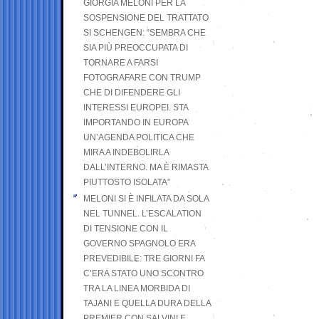
GIORGIA MELONI PER LA
SOSPENSIONE DEL TRATTATO
SI SCHENGEN: “SEMBRA CHE
SIA PIÙ PREOCCUPATA DI
TORNARE A FARSI
FOTOGRAFARE CON TRUMP
CHE DI DIFENDERE GLI
INTERESSI EUROPEI. STA
IMPORTANDO IN EUROPA
UN’AGENDA POLITICA CHE
MIRA A INDEBOLIRLA
DALL’INTERNO. MA È RIMASTA
PIUTTOSTO ISOLATA”
MELONI SI È INFILATA DA SOLA
NEL TUNNEL. L’ESCALATION
DI TENSIONE CON IL
GOVERNO SPAGNOLO ERA
PREVEDIBILE: TRE GIORNI FA
C’ERA STATO UNO SCONTRO
TRA LA LINEA MORBIDA DI
TAJANI E QUELLA DURA DELLA
PREMIER CON SALVINI E