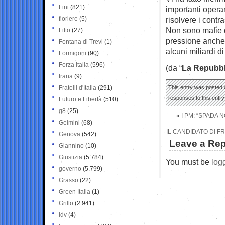
Fini
(821)
importanti operan
fioriere
(5)
risolvere i contra
Non sono mafie q
Fitto
(27)
pressione anche s
Fontana di Trevi
(1)
alcuni miliardi d
Formigoni
(90)
Forza Italia
(596)
(da “
La Repubbl
frana
(9)
Fratelli d'Italia
(291)
This entry was posted 
responses to this entr
Futuro e Libertà
(510)
g8
(25)
«
I PM: “SPADA
Gelmini
(68)
IL CANDIDATO DI F
Genova
(542)
Leave a Rep
Giannino
(10)
Giustizia
(5.784)
You must be
log
governo
(5.799)
Grasso
(22)
Green Italia
(1)
Grillo
(2.941)
Idv
(4)