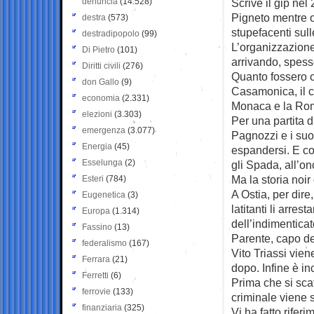
denuncia
(14.528)
Scrive il gip nel
Pigneto mentre or
destra
(573)
stupefacenti sul
destradipopolo
(99)
L’organizzazione
Di Pietro
(101)
arrivando, spesso,
Diritti civili
(276)
Quanto fossero ca
don Gallo
(9)
Casamonica, il cl
economia
(2.331)
Monaca e la Ro
elezioni
(3.303)
Per una partita d
emergenza
(3.077)
Pagnozzi e i suoi
Energia
(45)
espandersi. E con
Esselunga
(2)
gli Spada, all’on
Ma la storia noir
Esteri
(784)
A Ostia, per dire
Eugenetica
(3)
latitanti li arre
Europa
(1.314)
dell’indimenticat
Fassino
(13)
Parente, capo dei
federalismo
(167)
Vito Triassi vie
Ferrara
(21)
dopo. Infine è in
Ferretti
(6)
Prima che si sca
ferrovie
(133)
criminale viene 
finanziaria
(325)
Vi ha fatto rifer