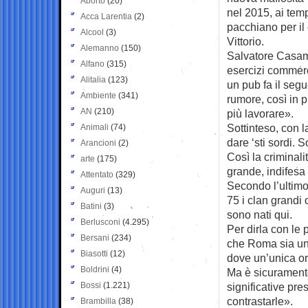
Aborto
(20)
nel 2015, ai temp
Acca Larentia
(2)
pacchiano per il
Alcool
(3)
Vittorio.
Alemanno
(150)
Salvatore Casamo
Alfano
(315)
esercizi commerci
Alitalia
(123)
un pub fa il segu
Ambiente
(341)
rumore, così in 
AN
(210)
più lavorare».
Sottinteso, con 
Animali
(74)
dare ‘sti sordi. 
Arancioni
(2)
Così la criminali
arte
(175)
grande, indifesa 
Attentato
(329)
Secondo l’ultimo
Auguri
(13)
75 i clan grandi 
Batini
(3)
sono nati qui.
Berlusconi
(4.295)
Per dirla con le
Bersani
(234)
che Roma sia una
Biasotti
(12)
dove un’unica org
Boldrini
(4)
Ma è sicuramente
Bossi
(1.221)
significative pr
contrastarle».
Brambilla
(38)