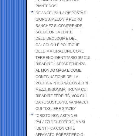
PIANTEDOSI
DE ANGELIS: “LA RISPOSTA DI
GIORGIA MELONI A PEDRO
SANCHEZ SI COMPRENDE
SOLO CON LA LENTE
DELL’IDEOLOGIA E DEL
CALCOLO: LE POLITICHE
DELL’IMMIGRAZIONE COME
TERRENO IDENTITARIO SU CUI
RIBADIRE L’APPARTENENZA
AL MONDO MAGA E COME
CONTINUAZIONE DELLA
POLITICA INTERNA CON ALTRI
MEZZI. INSOMMA, TRUMP CUI
RIBADIRE FEDELTÀ, VOX CUI
DARE SOSTEGNO, VANNACCI
CUI TOGLIERE SPAZIO”
“CRISTO NON ABITA NEI
PALAZZI DEL POTERE, MA SI
IDENTIFICA CON CHI È
AFFAMATO, FORESTIERO O