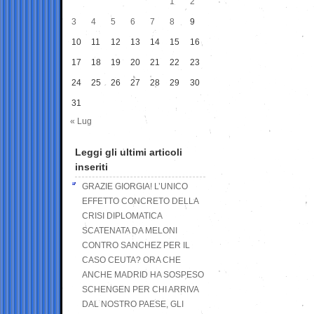
1
2
3
4
5
6
7
8
9
10
11
12
13
14
15
16
17
18
19
20
21
22
23
24
25
26
27
28
29
30
31
« Lug
Leggi gli ultimi articoli
inseriti
GRAZIE GIORGIA! L’UNICO
EFFETTO CONCRETO DELLA
CRISI DIPLOMATICA
SCATENATA DA MELONI
CONTRO SANCHEZ PER IL
CASO CEUTA? ORA CHE
ANCHE MADRID HA SOSPESO
SCHENGEN PER CHI ARRIVA
DAL NOSTRO PAESE, GLI