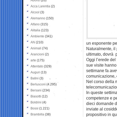
Aborto
(20)
Acca Larentia
(2)
Alcool
(3)
Alemanno
(150)
Alfano
(315)
Alitalia
(123)
Ambiente
(341)
AN
(210)
un esponente pe
Naturalmente, il
Animali
(74)
ultimato, dovrà 
Arancioni
(2)
Oggi l’erede del
arte
(175)
sue visite hanno
Attentato
(329)
settimane fa avev
Auguri
(13)
comunicazione, 
Batini
(3)
Nel corso della m
Berlusconi
(4.295)
telecomunicazioni
Bersani
(234)
In queste settiman
Biasotti
(12)
competenze e per
Boldrini
(4)
dieci domande da 
Bossi
(1.221)
inviate al cosidd
propositivo in qu
Brambilla
(38)