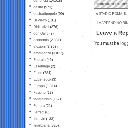
denuncia
(14.528)
responses to this entr
destra
(573)
destradipopolo
(99)
«
STADIO ROMA, IL
Di Pietro
(101)
LA APPENDINO RI
Diritti civili
(276)
Leave a Rep
don Gallo
(9)
economia
(2.331)
You must be
log
elezioni
(3.303)
emergenza
(3.077)
Energia
(45)
Esselunga
(2)
Esteri
(784)
Eugenetica
(3)
Europa
(1.314)
Fassino
(13)
federalismo
(167)
Ferrara
(21)
Ferretti
(6)
ferrovie
(133)
finanziaria
(325)