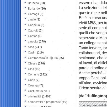
essere ricandida
Brunetta
(83)
La selezione del
Burlando
(26)
queste ore e nell
Camogli
(2)
Ed è in corso una
canile
(4)
eletti M5S, per t
Cappello
(8)
serie di contenut
Caprotti
(2)
quelli che vengono
Caritas
(6)
scherzato a Monte
carovita
(170)
un collega senato
casa
(247)
Tanto fervore, ta
collaboratori, de
Casini
(119)
settimane, che ta
Centrodestra in Liguria
(35)
ai lavori, di dif
Chiesa
(276)
parola d’ordine 
Cina
(10)
Anche perchè – fa
Comune
(342)
troppo Gentiloni
Coop
(7)
all’altro, avvici
Cossiga
(7)
l’idem sentire di
Costume
(5.581)
(da “
Huffingtno
criminalità
(1.402)
democratici e progressisti
(19)
This entry was posted o