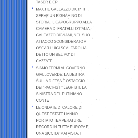
TASER E CP
MA CHE GALEAZZO DICI? TI
SERVE UN BIGNAMINO DI
STORIA. IL CAPOGRUPPO ALLA
CAMERA DI FRATELLI D’ITALIA,
GALEAZZO BIGNAMI, NEL SUO
ATTACCO SCONSIDERATO A
OSCAR LUIGI SCALFARO HA
DETTO UN BEL PO’ DI
CAZZATE
SIAMO FERMI AL GOVERNO
GIALLOVERDE: LA DESTRA
SULLA DIFESA È OSTAGGIO
DEI “PACIFISTI” LEGHISTI, LA
SINISTRA DEL PUTINIANO
CONTE
LE ONDATE DI CALORE DI
QUEST’ESTATE HANNO
PORTATO TEMPERATURE
RECORD IN TUTTA EUROPA E
UNA SICCITA’ MAI VISTA. I