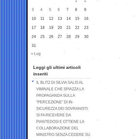
1
2
3
4
5
6
7
8
9
10
11
12
13
14
15
16
17
18
19
20
21
22
23
24
25
26
27
28
29
30
31
« Lug
Leggi gli ultimi articoli
inseriti
IL BLITZ DI SILVIA SALIS AL
VIMINALE CHE SPIAZZA LA
PROPAGANDA SULLA
“PERCEZIONE” DI IN-
SICUREZZA DEI SOVRANISTI:
SI FA RICEVERE DA
PIANTEDOSI E OTTIENE LA
COLLABORAZIONE DEL
MINISTRO SENZA CEDERE SU