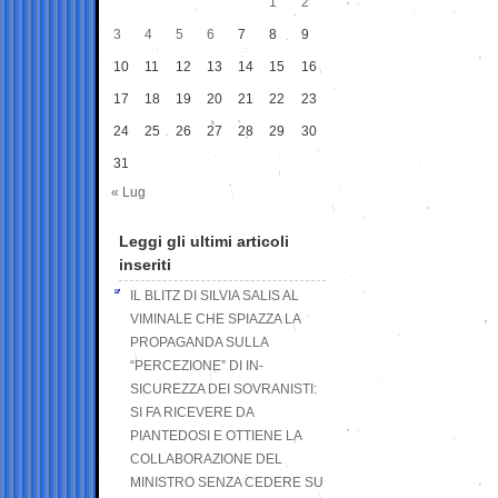
1
2
3
4
5
6
7
8
9
10
11
12
13
14
15
16
17
18
19
20
21
22
23
24
25
26
27
28
29
30
31
« Lug
Leggi gli ultimi articoli
inseriti
IL BLITZ DI SILVIA SALIS AL
VIMINALE CHE SPIAZZA LA
PROPAGANDA SULLA
“PERCEZIONE” DI IN-
SICUREZZA DEI SOVRANISTI:
SI FA RICEVERE DA
PIANTEDOSI E OTTIENE LA
COLLABORAZIONE DEL
MINISTRO SENZA CEDERE SU