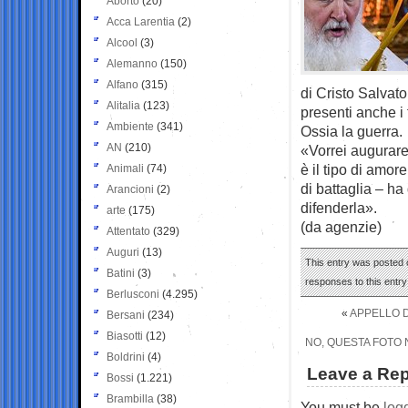
Aborto
(20)
Acca Larentia
(2)
Alcool
(3)
Alemanno
(150)
Alfano
(315)
di Cristo Salvat
Alitalia
(123)
presenti anche i 
Ambiente
(341)
Ossia la guerra.
AN
(210)
«Vorrei augurare 
è il tipo di amo
Animali
(74)
di battaglia – ha
Arancioni
(2)
difenderla».
arte
(175)
(da agenzie)
Attentato
(329)
Auguri
(13)
This entry was posted 
Batini
(3)
responses to this entr
Berlusconi
(4.295)
«
APPELLO D
Bersani
(234)
Biasotti
(12)
NO, QUESTA FOTO N
Boldrini
(4)
Leave a Rep
Bossi
(1.221)
Brambilla
(38)
You must be
log