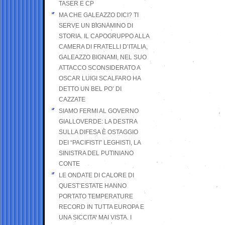
TASER E CP
MA CHE GALEAZZO DICI? TI
SERVE UN BIGNAMINO DI
STORIA. IL CAPOGRUPPO ALLA
CAMERA DI FRATELLI D’ITALIA,
GALEAZZO BIGNAMI, NEL SUO
ATTACCO SCONSIDERATO A
OSCAR LUIGI SCALFARO HA
DETTO UN BEL PO’ DI
CAZZATE
SIAMO FERMI AL GOVERNO
GIALLOVERDE: LA DESTRA
SULLA DIFESA È OSTAGGIO
DEI “PACIFISTI” LEGHISTI, LA
SINISTRA DEL PUTINIANO
CONTE
LE ONDATE DI CALORE DI
QUEST’ESTATE HANNO
PORTATO TEMPERATURE
RECORD IN TUTTA EUROPA E
UNA SICCITA’ MAI VISTA. I