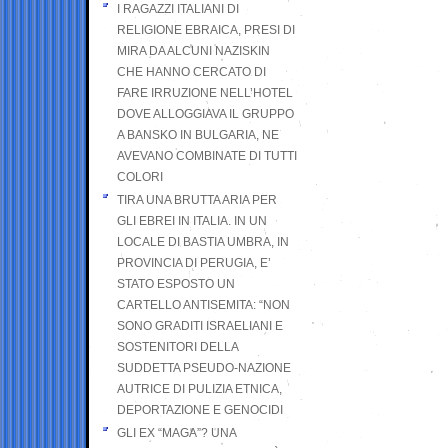
I RAGAZZI ITALIANI DI
RELIGIONE EBRAICA, PRESI DI
MIRA DA ALCUNI NAZISKIN
CHE HANNO CERCATO DI
FARE IRRUZIONE NELL’HOTEL
DOVE ALLOGGIAVA IL GRUPPO
A BANSKO IN BULGARIA, NE
AVEVANO COMBINATE DI TUTTI
COLORI
TIRA UNA BRUTTA ARIA PER
GLI EBREI IN ITALIA. IN UN
LOCALE DI BASTIA UMBRA, IN
PROVINCIA DI PERUGIA, E’
STATO ESPOSTO UN
CARTELLO ANTISEMITA: “NON
SONO GRADITI ISRAELIANI E
SOSTENITORI DELLA
SUDDETTA PSEUDO-NAZIONE
AUTRICE DI PULIZIA ETNICA,
DEPORTAZIONE E GENOCIDI
GLI EX “MAGA”? UNA