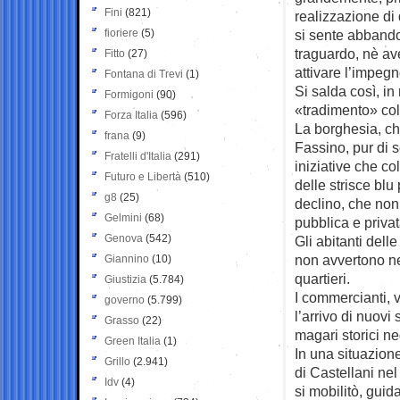
Fini
(821)
realizzazione di 
fioriere
(5)
si sente abbando
traguardo, nè ave
Fitto
(27)
attivare l’impegn
Fontana di Trevi
(1)
Si salda così, i
Formigoni
(90)
«tradimento» col
Forza Italia
(596)
La borghesia, ch
frana
(9)
Fassino, pur di s
Fratelli d'Italia
(291)
iniziative che col
Futuro e Libertà
(510)
delle strisce blu 
g8
(25)
declino, che non 
Gelmini
(68)
pubblica e priva
Genova
(542)
Gli abitanti dell
non avvertono ne
Giannino
(10)
quartieri.
Giustizia
(5.784)
I commercianti, 
governo
(5.799)
l’arrivo di nuovi
Grasso
(22)
magari storici ne
Green Italia
(1)
In una situazione
Grillo
(2.941)
di Castellani ne
Idv
(4)
si mobilitò, gui