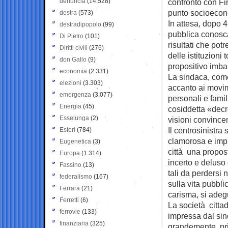
denuncia
(14.528)
confronto con Fi
punto socioecono
destra
(573)
In attesa, dopo 4 
destradipopolo
(99)
pubblica conoscan
Di Pietro
(101)
risultati che pot
Diritti civili
(276)
delle istituzioni 
don Gallo
(9)
propositivo imba
economia
(2.331)
La sindaca, come 
elezioni
(3.303)
accanto ai movim
emergenza
(3.077)
personali e famil
Energia
(45)
cosiddetta «decr
Esselunga
(2)
visioni convincen
Il centrosinistra
Esteri
(784)
clamorosa e impre
Eugenetica
(3)
città una propost
Europa
(1.314)
incerto e deluso 
Fassino
(13)
tali da perdersi 
federalismo
(167)
sulla vita pubbli
Ferrara
(21)
carisma, si adeg
Ferretti
(6)
La società cittad
ferrovie
(133)
impressa dal sin
finanziaria
(325)
grandemente, prim