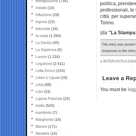
Immigrazione
(734)
politica, prendere
indulto
(14)
professionali, le 
inflazione
(26)
città per superar
Ingroia
(15)
Torino.
Interviste
(16)
(da
“La Stampa
la casta
(1.394)
La Destra
(45)
This entry was posted o
La Sapienza
(5)
responses to this entr
Lavoro
(1.316)
«
INTERVISTA A DA
LegaNord
(2.411)
Letta Enrico
(154)
Leave a Rep
Liberi e Uguali
(10)
Libia
(68)
You must be
log
Libri
(33)
Liguria Futurista
(25)
mafia
(543)
manifesto
(7)
Margherita
(16)
Maroni
(171)
Mastella
(16)