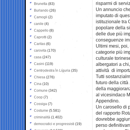
risparmi di servizi
Brunetta
(83)
Un annuncio che,
Burlando
(26)
imputato di ques
Camogli
(2)
istituzionale tra
canile
(4)
popolare della s
Cappello
(8)
delle due più im
Caprotti
(2)
conseguenze impre
Caritas
(6)
Ultimi mesi, poi, 
carovita
(170)
categorie più im
casa
(247)
culturale torinese
albergatori a chi
Casini
(119)
attività di import
Centrodestra in Liguria
(35)
Tutti sostanzial
Chiesa
(276)
futuro della citt
Cina
(10)
della maggioranz
Comune
(342)
al vicesindaco M
Coop
(7)
Appendino.
Cossiga
(7)
Un carosello di 
Costume
(5.581)
del rapporto Rota
criminalità
(1.402)
dovrebbe aggiung
democratici e progressisti
(19)
perso definitivam