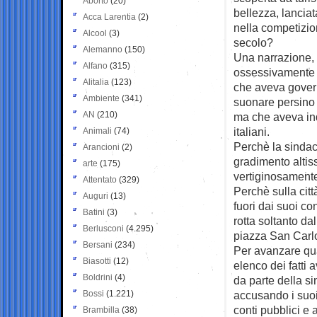
Aborto
(20)
bellezza, lanciat
Acca Larentia
(2)
nella competizio
Alcool
(3)
secolo?
Alemanno
(150)
Una narrazione, p
Alfano
(315)
ossessivamente d
Alitalia
(123)
che aveva govern
Ambiente
(341)
suonare persino t
AN
(210)
ma che aveva ind
italiani.
Animali
(74)
Perchè la sindac
Arancioni
(2)
gradimento altis
arte
(175)
vertiginosamente
Attentato
(329)
Perchè sulla citt
Auguri
(13)
fuori dai suoi co
Batini
(3)
rotta soltanto dal
Berlusconi
(4.295)
piazza San Carlo 
Bersani
(234)
Per avanzare qual
Biasotti
(12)
elenco dei fatti 
Boldrini
(4)
da parte della si
Bossi
(1.221)
accusando i suoi 
conti pubblici e 
Brambilla
(38)