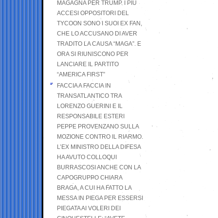
MAGAGNA PER TRUMP. I PIÙ
ACCESI OPPOSITORI DEL
TYCOON SONO I SUOI EX FAN,
CHE LO ACCUSANO DI AVER
TRADITO LA CAUSA “MAGA”. E
ORA SI RIUNISCONO PER
LANCIARE IL PARTITO
“AMERICA FIRST”
FACCIA A FACCIA IN
TRANSATLANTICO TRA
LORENZO GUERINI E IL
RESPONSABILE ESTERI
PEPPE PROVENZANO SULLA
MOZIONE CONTRO IL RIARMO.
L’EX MINISTRO DELLA DIFESA
HA AVUTO COLLOQUI
BURRASCOSI ANCHE CON LA
CAPOGRUPPO CHIARA
BRAGA, A CUI HA FATTO LA
MESSA IN PIEGA PER ESSERSI
PIEGATA AI VOLERI DEI