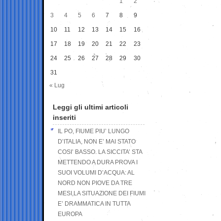
1
2
3
4
5
6
7
8
9
10
11
12
13
14
15
16
17
18
19
20
21
22
23
24
25
26
27
28
29
30
31
« Lug
Leggi gli ultimi articoli
inseriti
IL PO, FIUME PIU’ LUNGO
D’ITALIA, NON E’ MAI STATO
COSI’ BASSO. LA SICCITA’ STA
METTENDO A DURA PROVA I
SUOI VOLUMI D’ACQUA: AL
NORD NON PIOVE DA TRE
MESI,LA SITUAZIONE DEI FIUMI
E’ DRAMMATICA IN TUTTA
EUROPA