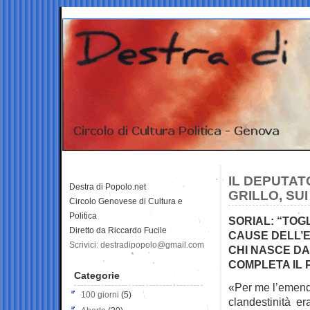
IL DEPUTATO
Destra di Popolo.net
GRILLO, SU
Circolo Genovese di Cultura e
Politica
SORIAL: “TOGL
Diretto da Riccardo Fucile
CAUSE DELL’E
Scrivici: destradipopolo@gmail.com
CHI NASCE DA 
COMPLETA IL
Categorie
«Per me l’emenda
100 giorni
(5)
clandestinità er