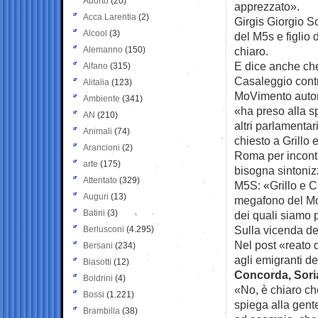
Aborto
(20)
apprezzato».
Acca Larentia
(2)
Girgis Giorgio S
Alcool
(3)
del M5s e figlio d
Alemanno
(150)
chiaro.
E dice anche che 
Alfano
(315)
Casaleggio contr
Alitalia
(123)
MoVimento autor
Ambiente
(341)
«ha preso alla s
AN
(210)
altri parlamenta
Animali
(74)
chiesto a Grillo 
Arancioni
(2)
Roma per incontr
arte
(175)
bisogna sintonizz
Attentato
(329)
M5S: «Grillo e C
Auguri
(13)
megafono del MoV
Batini
(3)
dei quali siamo 
Sulla vicenda de
Berlusconi
(4.295)
Nel post «reato 
Bersani
(234)
agli emigranti de
Biasotti
(12)
Concorda, Sori
Boldrini
(4)
«No, è chiaro ch
Bossi
(1.221)
spiega alla gent
Brambilla
(38)