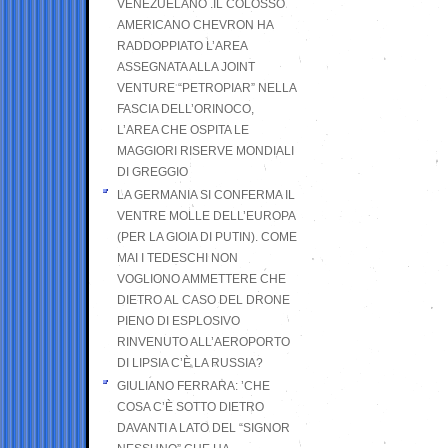
VENEZUELANO .IL COLOSSO
AMERICANO CHEVRON HA
RADDOPPIATO L’AREA
ASSEGNATA ALLA JOINT
VENTURE “PETROPIAR” NELLA
FASCIA DELL’ORINOCO,
L’AREA CHE OSPITA LE
MAGGIORI RISERVE MONDIALI
DI GREGGIO
LA GERMANIA SI CONFERMA IL
VENTRE MOLLE DELL’EUROPA
(PER LA GIOIA DI PUTIN). COME
MAI I TEDESCHI NON
VOGLIONO AMMETTERE CHE
DIETRO AL CASO DEL DRONE
PIENO DI ESPLOSIVO
RINVENUTO ALL’AEROPORTO
DI LIPSIA C’È LA RUSSIA?
GIULIANO FERRARA: ’CHE
COSA C’È SOTTO DIETRO
DAVANTI A LATO DEL “SIGNOR