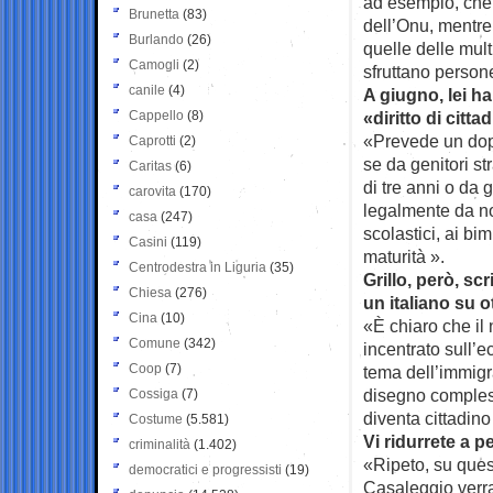
ad esempio, che e
Brunetta
(83)
dell’Onu, mentr
Burlando
(26)
quelle delle mult
Camogli
(2)
sfruttano persone
canile
(4)
A giugno, lei h
Cappello
(8)
«diritto di citt
«Prevede un dopp
Caprotti
(2)
se da genitori s
Caritas
(6)
di tre anni o da g
carovita
(170)
legalmente da no
casa
(247)
scolastici, ai b
Casini
(119)
maturità ».
Centrodestra in Liguria
(35)
Grillo, però, sc
Chiesa
(276)
un italiano su 
Cina
(10)
«È chiaro che il
Comune
(342)
incentrato sull’e
Coop
(7)
tema dell’immigr
disegno compless
Cossiga
(7)
diventa cittadin
Costume
(5.581)
Vi ridurrete a p
criminalità
(1.402)
«Ripeto, su quest
democratici e progressisti
(19)
Casaleggio verr