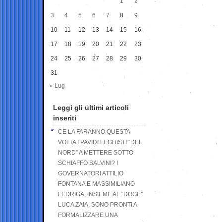
1
2
3
4
5
6
7
8
9
10
11
12
13
14
15
16
17
18
19
20
21
22
23
24
25
26
27
28
29
30
31
« Lug
Leggi gli ultimi articoli
inseriti
CE LA FARANNO QUESTA
VOLTA I PAVIDI LEGHISTI “DEL
NORD” A METTERE SOTTO
SCHIAFFO SALVINI? I
GOVERNATORI ATTILIO
FONTANA E MASSIMILIANO
FEDRIGA, INSIEME AL “DOGE”
LUCA ZAIA, SONO PRONTI A
FORMALIZZARE UNA