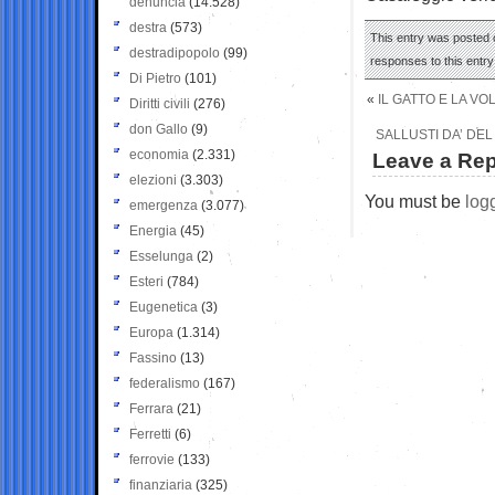
denuncia
(14.528)
destra
(573)
This entry was posted o
destradipopolo
(99)
responses to this entr
Di Pietro
(101)
«
IL GATTO E LA V
Diritti civili
(276)
don Gallo
(9)
SALLUSTI DA’ DEL
economia
(2.331)
Leave a Rep
elezioni
(3.303)
You must be
log
emergenza
(3.077)
Energia
(45)
Esselunga
(2)
Esteri
(784)
Eugenetica
(3)
Europa
(1.314)
Fassino
(13)
federalismo
(167)
Ferrara
(21)
Ferretti
(6)
ferrovie
(133)
finanziaria
(325)