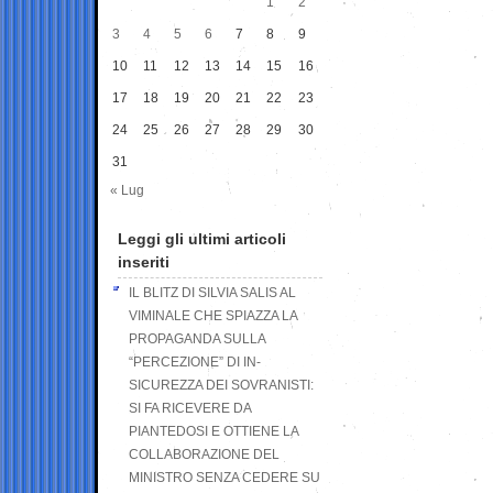
1
2
3
4
5
6
7
8
9
10
11
12
13
14
15
16
17
18
19
20
21
22
23
24
25
26
27
28
29
30
31
« Lug
Leggi gli ultimi articoli
inseriti
IL BLITZ DI SILVIA SALIS AL
VIMINALE CHE SPIAZZA LA
PROPAGANDA SULLA
“PERCEZIONE” DI IN-
SICUREZZA DEI SOVRANISTI:
SI FA RICEVERE DA
PIANTEDOSI E OTTIENE LA
COLLABORAZIONE DEL
MINISTRO SENZA CEDERE SU