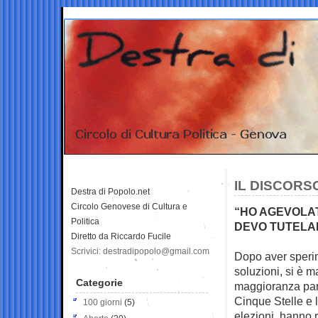
IL DISCORS
Destra di Popolo.net
Circolo Genovese di Cultura e
“HO AGEVOLAT
Politica
DEVO TUTELARE
Diretto da Riccardo Fucile
Scrivici: destradipopolo@gmail.com
Dopo aver sperime
soluzioni, si è m
Categorie
maggioranza par
Cinque Stelle e 
100 giorni
(5)
elezioni, hanno 