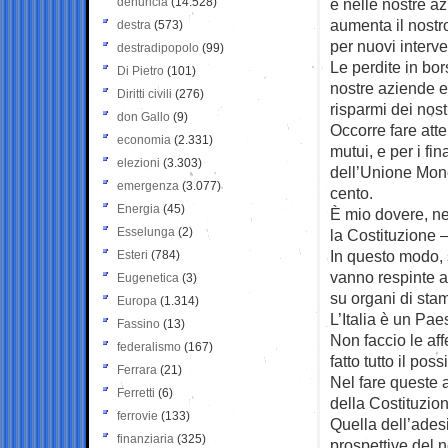
denuncia
(14.528)
e nelle nostre a
aumenta il nostro
destra
(573)
per nuovi interven
destradipopolo
(99)
Le perdite in bor
Di Pietro
(101)
nostre aziende e 
Diritti civili
(276)
risparmi dei nostr
don Gallo
(9)
Occorre fare atte
economia
(2.331)
mutui, e per i fi
elezioni
(3.303)
dell’Unione Mone
emergenza
(3.077)
cento.
Energia
(45)
È mio dovere, nel
Esselunga
(2)
la Costituzione – 
In questo modo, 
Esteri
(784)
vanno respinte al 
Eugenetica
(3)
su organi di sta
Europa
(1.314)
L’Italia è un Pa
Fassino
(13)
Non faccio le af
federalismo
(167)
fatto tutto il pos
Ferrara
(21)
Nel fare queste 
Ferretti
(6)
della Costituzio
ferrovie
(133)
Quella dell’ades
finanziaria
(325)
prospettive del n