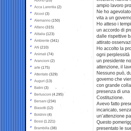
Aborto
(20)
ampio lavoro pr
Acca Larentia
(2)
Ne ho agevolato, 
Alcool
(3)
vita a un govern
Alemanno
(150)
Ho atteso i tempi
Alfano
(315)
un accordo di p
Alitalia
(123)
dalle rispettive 
Ambiente
(341)
attirato osservazi
AN
(210)
Ho accolto la pr
ogni perplessità
Animali
(74)
un presidente n
Arancioni
(2)
attenzione, il la
arte
(175)
Nessuno può, dun
Attentato
(329)
governo che vien
Auguri
(13)
con grande colla
Batini
(3)
presenza di una 
Berlusconi
(4.295)
Costituzione.
Bersani
(234)
Avevo fatto prese
Biasotti
(12)
incaricato, senza
Boldrini
(4)
un’attenzione pa
Bossi
(1.221)
Questo pomeriggi
presentato le su
Brambilla
(38)