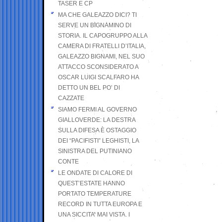
TASER E CP
MA CHE GALEAZZO DICI? TI
SERVE UN BIGNAMINO DI
STORIA. IL CAPOGRUPPO ALLA
CAMERA DI FRATELLI D’ITALIA,
GALEAZZO BIGNAMI, NEL SUO
ATTACCO SCONSIDERATO A
OSCAR LUIGI SCALFARO HA
DETTO UN BEL PO’ DI
CAZZATE
SIAMO FERMI AL GOVERNO
GIALLOVERDE: LA DESTRA
SULLA DIFESA È OSTAGGIO
DEI “PACIFISTI” LEGHISTI, LA
SINISTRA DEL PUTINIANO
CONTE
LE ONDATE DI CALORE DI
QUEST’ESTATE HANNO
PORTATO TEMPERATURE
RECORD IN TUTTA EUROPA E
UNA SICCITA’ MAI VISTA. I