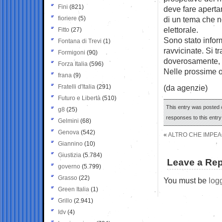
Fini
(821)
deve fare aperta
fioriere
(5)
di un tema che n
elettorale.
Fitto
(27)
Sono stato inform
Fontana di Trevi
(1)
ravvicinate. Si t
Formigoni
(90)
doverosamente, 
Forza Italia
(596)
Nelle prossime o
frana
(9)
Fratelli d'Italia
(291)
(da agenzie)
Futuro e Libertà
(510)
This entry was posted o
g8
(25)
responses to this entr
Gelmini
(68)
Genova
(542)
«
ALTRO CHE IMPEA
Giannino
(10)
Giustizia
(5.784)
Leave a Rep
governo
(5.799)
Grasso
(22)
You must be
log
Green Italia
(1)
Grillo
(2.941)
Idv
(4)