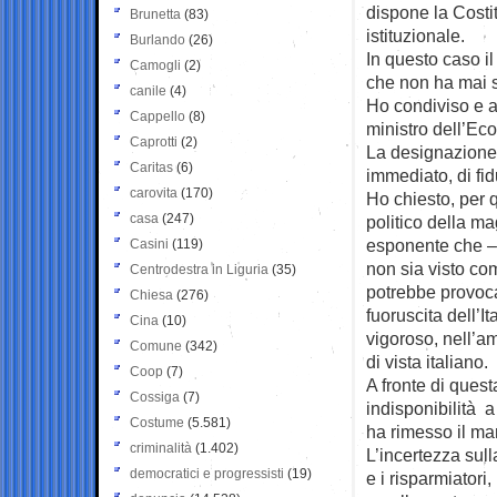
dispone la Costi
Brunetta
(83)
istituzionale.
Burlando
(26)
In questo caso i
Camogli
(2)
che non ha mai s
canile
(4)
Ho condiviso e ac
Cappello
(8)
ministro dell’Ec
Caprotti
(2)
La designazione
Caritas
(6)
immediato, di fid
carovita
(170)
Ho chiesto, per 
casa
(247)
politico della m
esponente che – 
Casini
(119)
non sia visto com
Centrodestra in Liguria
(35)
potrebbe provocar
Chiesa
(276)
fuoruscita dell’I
Cina
(10)
vigoroso, nell’a
Comune
(342)
di vista italiano.
Coop
(7)
A fronte di ques
Cossiga
(7)
indisponibilità a
Costume
(5.581)
ha rimesso il ma
criminalità
(1.402)
L’incertezza sull
democratici e progressisti
(19)
e i risparmiatori,