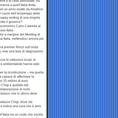
feriti e le case sbriciolate, ha
ranza a quell’Italia ferita
si un anno esatto da Amatrice.
 cuore dell’arcipelago delle
l’happy ending di una singola
olta il governo?
po economico Carlo Calenda al
asa Italia.
che a margine del Meeting di
a Italia, mettendoci ancora più
ora premier Renzi sull’onda
ia, vive una fase di stagnazione
n le istituzioni locali, le
li e ambientaliste hanno dato
per la ricostruzione – ma quella
a capace di affermare la
on 25 milioni di euro.
 Chigi e guidato dal
ollaborazione di nomi
u bianco che lo sforzo deve
palazzo Chigi, dove sta
 e indica una cura che è anni
l’Italia ha un costo che oscilla