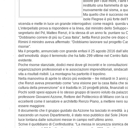
dolore per i due morti, i tanti 
restituito una fiammella di spe
nuovamente dal sisma, a qua
Ma quello che è successo nel
isole Flegree è più forte del
vicenda e mette in luce un grande interrogativo: come reagirà questa v
L’interpellato prova a rispondere e la linea, dal ministro dello Svilup
segretario del Pd, Matteo Renzi, è la stessa di un anno fa: puntare su C
“Dobbiamo correre di più su Casa Italia”, twitta Renzi poche ore dopo 
Rimini il ministro aveva affermato: “Dobbiamo lavorare sul progetto Cas
risorse”.
Ma il progetto, annunciato con grande enfasi il 25 agosto 2016 dall’all
dell’emotività dopo il terremoto che ha fatto 299 vittime nel Centro Ital
evidente.
Poche risorse stanziate, dodici mesi dove gli incontri e le consultazioni co
organizzazioni professionali e le associazioni imprenditoriali, sindaca
vita a risultati risibili. La montagna ha partorito il topolino.
Nella manovrina di aprile lo sforzo più evidente – tre miliardi in 3 anni 
che Renzi aveva presentato come “una visione per la casa Italia che si
cultura della prevenzione” si è tradotta in 10 progetti pilota, finanziati c
Pochi soldi spesi eppure è lo stesso gruppo di lavoro voluto da palazzo
professore Giovanni Azzone, Rettore del Politecnico di Milano con la c
eccellenti come il senatore e architetto Renzo Piano, a mettere nero s
essere maggiore.
Il documento che il gruppo guidato da Azzone ha lasciato in eredità a 
nascendo un nuovo Dipartimento, è stato reso pubblico dal Sole 24ore
luce lontana dalle soluzioni messe in campo nell’ultimo anno.
Scrive il quotidiano di Confindustria: “La messa in sicurezza sismica del