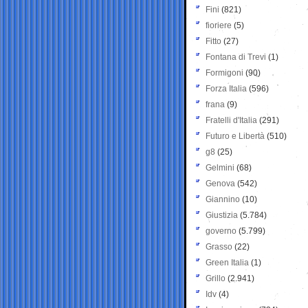
Fini
(821)
fioriere
(5)
Fitto
(27)
Fontana di Trevi
(1)
Formigoni
(90)
Forza Italia
(596)
frana
(9)
Fratelli d'Italia
(291)
Futuro e Libertà
(510)
g8
(25)
Gelmini
(68)
Genova
(542)
Giannino
(10)
Giustizia
(5.784)
governo
(5.799)
Grasso
(22)
Green Italia
(1)
Grillo
(2.941)
Idv
(4)