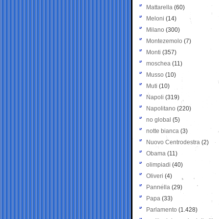
Mattarella
(60)
Meloni
(14)
Milano
(300)
Montezemolo
(7)
Monti
(357)
moschea
(11)
Musso
(10)
Muti
(10)
Napoli
(319)
Napolitano
(220)
no global
(5)
notte bianca
(3)
Nuovo Centrodestra
(2)
Obama
(11)
olimpiadi
(40)
Oliveri
(4)
Pannella
(29)
Papa
(33)
Parlamento
(1.428)