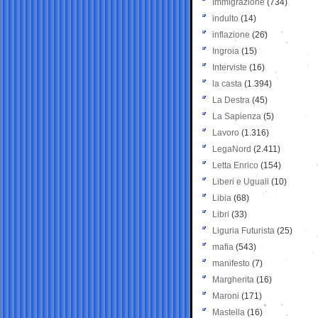
Immigrazione
(734)
indulto
(14)
inflazione
(26)
Ingroia
(15)
Interviste
(16)
la casta
(1.394)
La Destra
(45)
La Sapienza
(5)
Lavoro
(1.316)
LegaNord
(2.411)
Letta Enrico
(154)
Liberi e Uguali
(10)
Libia
(68)
Libri
(33)
Liguria Futurista
(25)
mafia
(543)
manifesto
(7)
Margherita
(16)
Maroni
(171)
Mastella
(16)