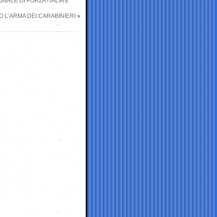
ALE DI FORZA ITALIA E
O L’ARMA DEI CARABINIERI
»