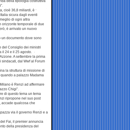
nda della tipologia costruttiva
i”.
, cioè 36,8 miliardi, è
Italia sicura dagli eventi
meglio di ogni altra
un orizzonte temporale di due
però, è arrivato un nuovo
gato un documento dove sono
e del Consiglio dei ministri
 il 24 e il 25 agosto.
 Azzone. A settembre la prima
ai sindacati, dal Wwf al Forum
a la struttura di missione di
bre, quando a palazzo Madama
 Milano è Renzi ad affermare
lazzo Chigi”.
are di questo tema un tema
nzi ripropone nel suo post
o, accade qualcosa che
spazza via il governo Renzi e a
del Fai, il premier annuncia
ento della presidenza del