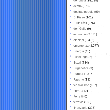
denuncia
(14.528)
destra
(573)
destradipopolo
(99)
Di Pietro
(101)
Diritti civili
(276)
don Gallo
(9)
economia
(2.331)
elezioni
(3.303)
emergenza
(3.077)
Energia
(45)
Esselunga
(2)
Esteri
(784)
Eugenetica
(3)
Europa
(1.314)
Fassino
(13)
federalismo
(167)
Ferrara
(21)
Ferretti
(6)
ferrovie
(133)
finanziaria
(325)