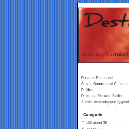
Destra di Popolo.net
Circolo Genovese di Cultura e
Politica
Diretto da Riccardo Fucile
Scrivici: destradipopolo@gma
Categorie
100 giorni
(5)