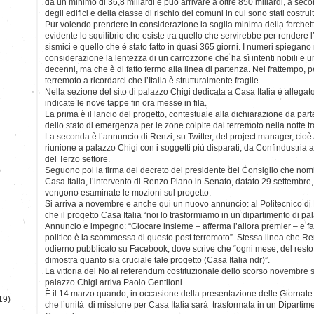
da un minimo di 36,8 miliardi e può arrivare a oltre 850 miliardi, a seco
degli edifici e della classe di rischio del comuni in cui sono stati costruit
Pur volendo prendere in considerazione la soglia minima della forchetta
evidente lo squilibrio che esiste tra quello che servirebbe per rendere l’
sismici e quello che è stato fatto in quasi 365 giorni. I numeri spiegano 
considerazione la lentezza di un carrozzone che ha sì intenti nobili e 
decenni, ma che è di fatto fermo alla linea di partenza. Nel frattempo, 
terremoto a ricordarci che l’Italia è strutturalmente fragile.
Nella sezione del sito di palazzo Chigi dedicata a Casa Italia è alle
indicate le nove tappe fin ora messe in fila.
La prima è il lancio del progetto, contestuale alla dichiarazione da part
dello stato di emergenza per le zone colpite dal terremoto nella notte tra
La seconda è l’annuncio di Renzi, su Twitter, del project manager, cioè
riunione a palazzo Chigi con i soggetti più disparati, da Confindustria 
del Terzo settore.
)
Seguono poi la firma del decreto del presidente del Consiglio che nomin
Casa Italia, l’intervento di Renzo Piano in Senato, datato 29 settem
vengono esaminate le mozioni sul progetto.
Si arriva a novembre e anche qui un nuovo annuncio: al Politecnico di
che il progetto Casa Italia “noi lo trasformiamo in un dipartimento di pa
Annuncio e impegno: “Giocare insieme – afferma l’allora premier – e f
politico è la scommessa di questo post terremoto”. Stessa linea che Re
odierno pubblicato su Facebook, dove scrive che “ogni mese, del rest
dimostra quanto sia cruciale tale progetto (Casa Italia ndr)”.
La vittoria del No al referendum costituzionale dello scorso novembre 
palazzo Chigi arriva Paolo Gentiloni.
È il 14 marzo quando, in occasione della presentazione delle Giornate 
19)
che l’unità di missione per Casa Italia sarà trasformata in un Dipartim