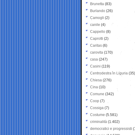
Brunetta
(83)
Burlando
(26)
Camogli
(2)
canile
(4)
Cappello
(8)
Caprotti
(2)
Caritas
(6)
carovita
(170)
casa
(247)
Casini
(119)
Centrodestra in Liguria
(35
Chiesa
(276)
Cina
(10)
Comune
(342)
Coop
(7)
Cossiga
(7)
Costume
(5.581)
criminalità
(1.402)
democratici e progressisti
(