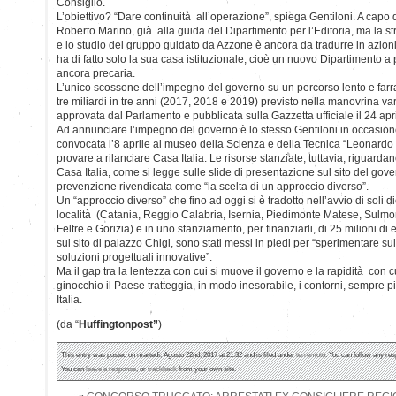
Consiglio.
L’obiettivo? “Dare continuità all’operazione”, spiega Gentiloni. A capo 
Roberto Marino, già alla guida del Dipartimento per l’Editoria, ma la s
e lo studio del gruppo guidato da Azzone è ancora da tradurre in azioni 
ha di fatto solo la sua casa istituzionale, cioè un nuovo Dipartimento a 
ancora precaria.
L’unico scossone dell’impegno del governo su un percorso lento e farr
tre miliardi in tre anni (2017, 2018 e 2019) previsto nella manovrina va
approvata dal Parlamento e pubblicata sulla Gazzetta ufficiale il 24 apri
Ad annunciare l’impegno del governo è lo stesso Gentiloni in occasio
convocata l’8 aprile al museo della Scienza e della Tecnica “Leonardo 
provare a rilanciare Casa Italia. Le risorse stanziate, tuttavia, riguarda
Casa Italia, come si legge sulle slide di presentazione sul sito del gov
prevenzione rivendicata come “la scelta di un approccio diverso”.
Un “approccio diverso” che fino ad oggi si è tradotto nell’avvio di soli die
località (Catania, Reggio Calabria, Isernia, Piedimonte Matese, Sulmo
Feltre e Gorizia) e in uno stanziamento, per finanziarli, di 25 milioni di 
sul sito di palazzo Chigi, sono stati messi in piedi per “sperimentare sul
soluzioni progettuali innovative”.
Ma il gap tra la lentezza con cui si muove il governo e la rapidità con c
ginocchio il Paese tratteggia, in modo inesorabile, i contorni, sempre p
Italia.
(da “
Huffingtonpost”
)
This entry was posted on martedì, Agosto 22nd, 2017 at 21:32 and is filed under
terremoto
. You can follow any res
You can
leave a response
, or
trackback
from your own site.