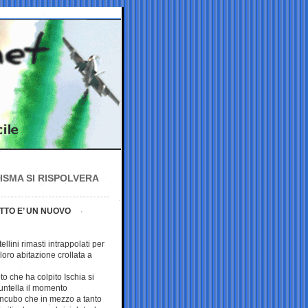
ISMA SI RISPOLVERA
TTO E’ UN NUOVO
ellini rimasti intrappolati per
loro abitazione crollata a
to che ha colpito Ischia si
untella il momento
incubo che in mezzo a tanto