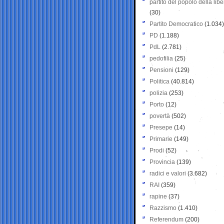
partito del popolo della libe
(30)
Partito Democratico
(1.034)
PD
(1.188)
PdL
(2.781)
pedofilia
(25)
Pensioni
(129)
Politica
(40.814)
polizia
(253)
Porto
(12)
povertà
(502)
Presepe
(14)
Primarie
(149)
Prodi
(52)
Provincia
(139)
radici e valori
(3.682)
RAI
(359)
rapine
(37)
Razzismo
(1.410)
Referendum
(200)