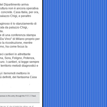
del Dipartimento arriva
truttura non è ancora operativa
concrete. Casa Italia, per ora,
palazzo Chigi, e peraltro
aginoso è lo stanziamento di
rata da palazzo Chigi,
le.
ne di una conferenza stampa
Da Vinci” di Milano proprio per
no la ricostruzione, mentre
erno, ha come focus la
ci cantieri in altrettante
na, Sora, Foligno, Potenza,
euro. I cantieri, si legge sempre
 territorio metodi diagnostici e
ui i terremoti mettono in
iù definiti, del fantasma Casa
ponses to this entry through the
RSS 2.0
feed.