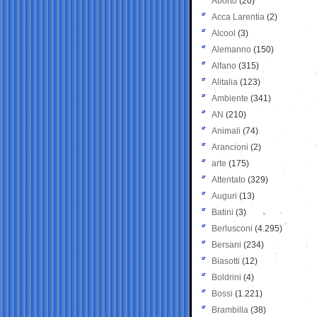
Aborto
(20)
Acca Larentia
(2)
Alcool
(3)
Alemanno
(150)
Alfano
(315)
Alitalia
(123)
Ambiente
(341)
AN
(210)
Animali
(74)
Arancioni
(2)
arte
(175)
Attentato
(329)
Auguri
(13)
Batini
(3)
Berlusconi
(4.295)
Bersani
(234)
Biasotti
(12)
Boldrini
(4)
Bossi
(1.221)
Brambilla
(38)