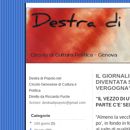
IL GIORNALI
Destra di Popolo.net
DIVENTATA 
Circolo Genovese di Cultura e
VERGOGNA
Politica
Diretto da Riccardo Fucile
“IL VEZZO DI 
Scrivici: destradipopolo@gmail.com
PARTE C’E’ SE
Categorie
“Almeno la vecch
po’, in fondo in
100 giorni
(5)
al salto di qual