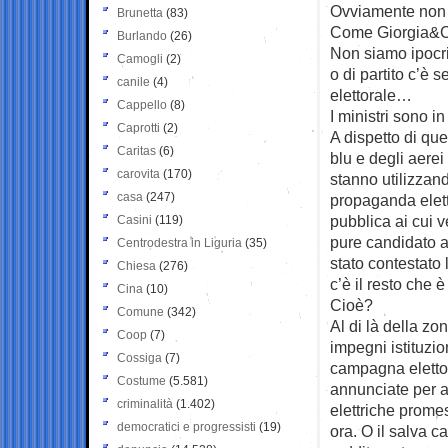
Ovviamente non è
Brunetta
(83)
Come Giorgia&C
Burlando
(26)
Non siamo ipocrit
Camogli
(2)
o di partito c’è
canile
(4)
elettorale…
Cappello
(8)
I ministri sono i
Caprotti
(2)
A dispetto di qu
Caritas
(6)
blu e degli aerei
carovita
(170)
stanno utilizzan
casa
(247)
propaganda elett
pubblica ai cui v
Casini
(119)
pure candidato al
Centrodestra in Liguria
(35)
stato contestato l
Chiesa
(276)
c’è il resto che 
Cina
(10)
Cioè?
Comune
(342)
Al di là della zo
Coop
(7)
impegni istituzion
Cossiga
(7)
campagna elettora
Costume
(5.581)
annunciate per an
criminalità
(1.402)
elettriche prome
democratici e progressisti
(19)
ora. O il salva c