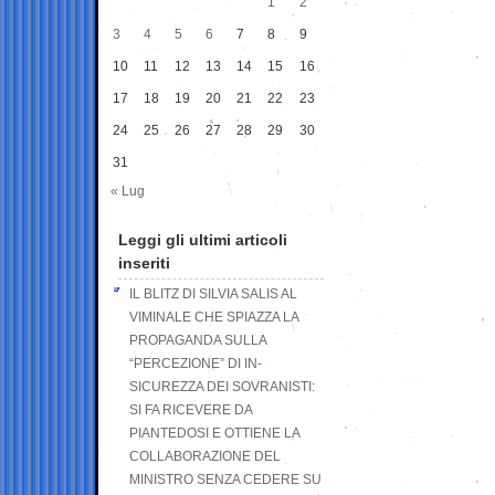
1
2
3
4
5
6
7
8
9
10
11
12
13
14
15
16
17
18
19
20
21
22
23
24
25
26
27
28
29
30
31
« Lug
Leggi gli ultimi articoli
inseriti
IL BLITZ DI SILVIA SALIS AL
VIMINALE CHE SPIAZZA LA
PROPAGANDA SULLA
“PERCEZIONE” DI IN-
SICUREZZA DEI SOVRANISTI:
SI FA RICEVERE DA
PIANTEDOSI E OTTIENE LA
COLLABORAZIONE DEL
MINISTRO SENZA CEDERE SU