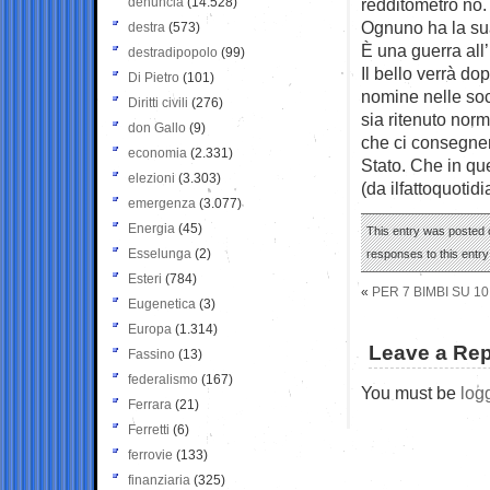
denuncia
(14.528)
redditometro no. 
Ognuno ha la sua
destra
(573)
È una guerra all
destradipopolo
(99)
Il bello verrà do
Di Pietro
(101)
nomine nelle soc
Diritti civili
(276)
sia ritenuto norm
don Gallo
(9)
che ci consegner
economia
(2.331)
Stato. Che in qu
elezioni
(3.303)
(da ilfattoquotidi
emergenza
(3.077)
Energia
(45)
This entry was posted o
Esselunga
(2)
responses to this entr
Esteri
(784)
«
PER 7 BIMBI SU 1
Eugenetica
(3)
Europa
(1.314)
Leave a Rep
Fassino
(13)
federalismo
(167)
You must be
log
Ferrara
(21)
Ferretti
(6)
ferrovie
(133)
finanziaria
(325)