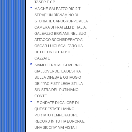
TASER E CP
MA CHE GALEAZZO DICI? TI
SERVE UN BIGNAMINO DI
STORIA. IL CAPOGRUPPO ALLA
CAMERA DI FRATELLI D’ITALIA,
GALEAZZO BIGNAMI, NEL SUO
ATTACCO SCONSIDERATO A
OSCAR LUIGI SCALFARO HA
DETTO UN BEL PO’ DI
CAZZATE
SIAMO FERMI AL GOVERNO
GIALLOVERDE: LA DESTRA
SULLA DIFESA È OSTAGGIO
DEI “PACIFISTI” LEGHISTI, LA
SINISTRA DEL PUTINIANO
CONTE
LE ONDATE DI CALORE DI
QUEST’ESTATE HANNO
PORTATO TEMPERATURE
RECORD IN TUTTA EUROPA E
UNA SICCITA’ MAI VISTA. I