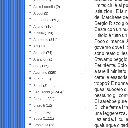
Aborto
(20)
limite: chi è al p
Acca Larentia
(2)
istituzioni. È la
Alcool
(3)
del Marchese del 
Alemanno
(150)
Sergio Rizzo gior
Alfano
(315)
Casta con un nuo
Alitalia
(123)
Il titolo è tutto
Ambiente
(341)
Poco ci manca. A
AN
(210)
governo dove il c
sono reato di le
Animali
(74)
Stavamo peggio
Arancioni
(2)
Per niente. Sol
arte
(175)
a fare il ministro
Attentato
(329)
cartelle esattori
Auguri
(13)
troppo? È normal
Batini
(3)
quasi suocero di 
Berlusconi
(4.295)
nessuno gli cont
Bersani
(234)
Ci sarebbe pure 
Biasotti
(12)
Sì, che ferma i t
Boldrini
(4)
una leggerezza. I
Bossi
(1.221)
l’azienda, il cu
qualunque cittad
Brambilla
(38)