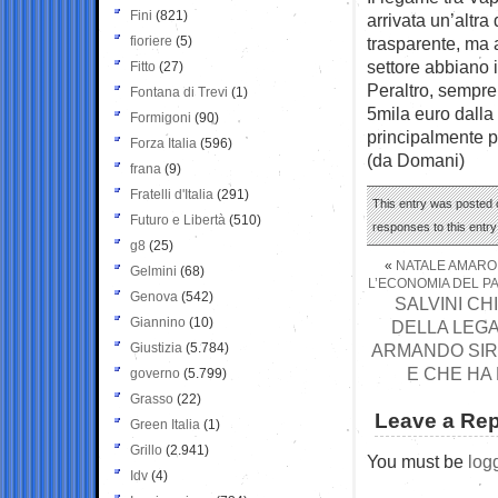
Fini
(821)
arrivata un’altr
fioriere
(5)
trasparente, ma 
settore abbiano i
Fitto
(27)
Peraltro, sempre 
Fontana di Trevi
(1)
5mila euro dalla
Formigoni
(90)
principalmente po
Forza Italia
(596)
(da Domani)
frana
(9)
Fratelli d'Italia
(291)
This entry was posted 
Futuro e Libertà
(510)
responses to this entr
g8
(25)
«
NATALE AMARO 
Gelmini
(68)
L’ECONOMIA DEL PA
Genova
(542)
SALVINI CH
Giannino
(10)
DELLA LEGA
Giustizia
(5.784)
ARMANDO SIRI
E CHE HA
governo
(5.799)
Grasso
(22)
Leave a Rep
Green Italia
(1)
Grillo
(2.941)
You must be
log
Idv
(4)