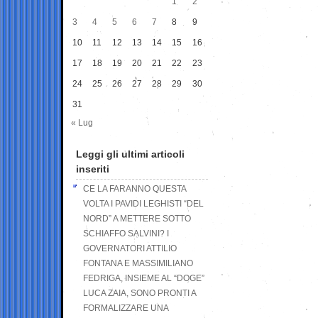
1
2
3
4
5
6
7
8
9
10
11
12
13
14
15
16
17
18
19
20
21
22
23
24
25
26
27
28
29
30
31
« Lug
Leggi gli ultimi articoli
inseriti
CE LA FARANNO QUESTA
VOLTA I PAVIDI LEGHISTI “DEL
NORD” A METTERE SOTTO
SCHIAFFO SALVINI? I
GOVERNATORI ATTILIO
FONTANA E MASSIMILIANO
FEDRIGA, INSIEME AL “DOGE”
LUCA ZAIA, SONO PRONTI A
FORMALIZZARE UNA