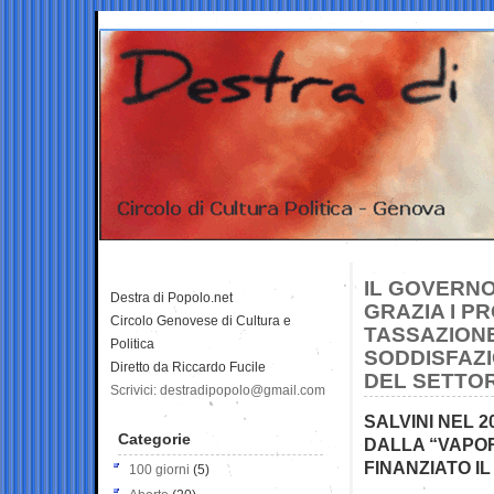
IL GOVERNO
Destra di Popolo.net
GRAZIA I P
Circolo Genovese di Cultura e
TASSAZIONE
Politica
SODDISFAZI
Diretto da Riccardo Fucile
DEL SETTO
Scrivici: destradipopolo@gmail.com
SALVINI NEL 
Categorie
DALLA “VAPOR
FINANZIATO I
100 giorni
(5)