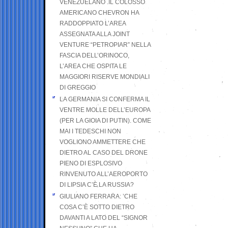
VENEZUELANO .IL COLOSSO
AMERICANO CHEVRON HA
RADDOPPIATO L’AREA
ASSEGNATA ALLA JOINT
VENTURE “PETROPIAR” NELLA
FASCIA DELL’ORINOCO,
L’AREA CHE OSPITA LE
MAGGIORI RISERVE MONDIALI
DI GREGGIO
LA GERMANIA SI CONFERMA IL
VENTRE MOLLE DELL’EUROPA
(PER LA GIOIA DI PUTIN). COME
MAI I TEDESCHI NON
VOGLIONO AMMETTERE CHE
DIETRO AL CASO DEL DRONE
PIENO DI ESPLOSIVO
RINVENUTO ALL’AEROPORTO
DI LIPSIA C’È LA RUSSIA?
GIULIANO FERRARA: ’CHE
COSA C’È SOTTO DIETRO
DAVANTI A LATO DEL “SIGNOR