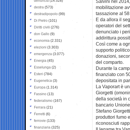
denuncia
(14.528)
Salvini nel 2014
mobilitazione av
destra
(573)
tassazione al 58
destradipopolo
(99)
E da allora il se
Di Pietro
(101)
operatori del se
Diritti civili
(276)
denunciato i peri
don Gallo
(9)
addirittura possi
economia
(2.331)
Così come a ogni 
elezioni
(3.303)
supporto politico
emergenza
(3.077)
donazioni, secon
Energia
(45)
del comparto.
Esselunga
(2)
Durante la campa
finanziato con 5
Esteri
(784)
depositata in pa
Eugenetica
(3)
La Vaporart è una
Europa
(1.314)
Giorgetti (omonim
Fassino
(13)
della società in 
federalismo
(167)
bancario Unione 
Ferrara
(21)
Stefano Giorgett
Ferretti
(6)
produttori fumo e
ferrovie
(133)
riconosciuti rapp
finanziaria
(325)
Il legame tra Vap