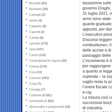
tassazione sulle 
Brunetta
(83)
governo Draghi, e
Burlando
(26)
31 luglio 2021, i
Camogli
(2)
anno sono state 
canile
(4)
quanto graduale,
Cappello
(8)
appunto, per dare
Caprotti
(2)
L’esecutivo pres
Caritas
(6)
Discorso leggerm
carovita
(170)
combustione», il 
casa
(247)
delle accise e di
passaggio delle 
Casini
(119)
L’incremento è st
Centrodestra in Liguria
(35)
per raggiungere 
Chiesa
(276)
a quanto si legg
Cina
(10)
superata – la sog
Comune
(342)
vaglio resta la po
Coop
(7)
l’onere fiscale 
Cossiga
(7)
e-cig.
Costume
(5.581)
La misura così 
criminalità
(1.402)
successive bozze
democratici e progressisti
(19)
di industria.