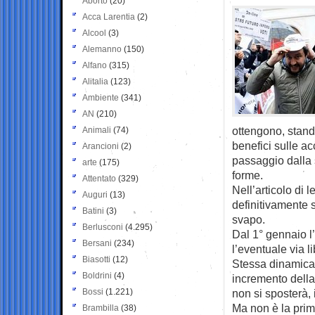
Aborto
(20)
Acca Larentia
(2)
Alcool
(3)
Alemanno
(150)
Alfano
(315)
Alitalia
(123)
Ambiente
(341)
AN
(210)
ottengono, stand
Animali
(74)
benefici sulle a
Arancioni
(2)
passaggio dalla s
arte
(175)
forme.
Attentato
(329)
Nell’articolo di 
Auguri
(13)
definitivamente s
Batini
(3)
svapo.
Berlusconi
(4.295)
Dal 1° gennaio l’
Bersani
(234)
l’eventuale via l
Biasotti
(12)
Stessa dinamica p
Boldrini
(4)
incremento della
Bossi
(1.221)
non si sposterà, 
Ma non è la prim
Brambilla
(38)