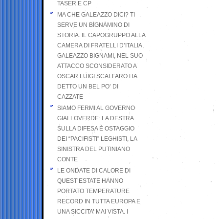
TASER E CP
MA CHE GALEAZZO DICI? TI
SERVE UN BIGNAMINO DI
STORIA. IL CAPOGRUPPO ALLA
CAMERA DI FRATELLI D’ITALIA,
GALEAZZO BIGNAMI, NEL SUO
ATTACCO SCONSIDERATO A
OSCAR LUIGI SCALFARO HA
DETTO UN BEL PO’ DI
CAZZATE
SIAMO FERMI AL GOVERNO
GIALLOVERDE: LA DESTRA
SULLA DIFESA È OSTAGGIO
DEI “PACIFISTI” LEGHISTI, LA
SINISTRA DEL PUTINIANO
CONTE
LE ONDATE DI CALORE DI
QUEST’ESTATE HANNO
PORTATO TEMPERATURE
RECORD IN TUTTA EUROPA E
UNA SICCITA’ MAI VISTA. I