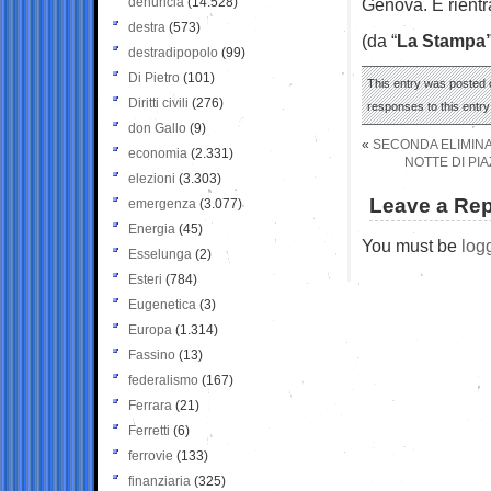
denuncia
(14.528)
Genova. E rientr
destra
(573)
(da “
La Stampa
destradipopolo
(99)
Di Pietro
(101)
This entry was posted 
Diritti civili
(276)
responses to this entr
don Gallo
(9)
«
SECONDA ELIMINAZ
economia
(2.331)
NOTTE DI PI
elezioni
(3.303)
Leave a Rep
emergenza
(3.077)
Energia
(45)
You must be
log
Esselunga
(2)
Esteri
(784)
Eugenetica
(3)
Europa
(1.314)
Fassino
(13)
federalismo
(167)
Ferrara
(21)
Ferretti
(6)
ferrovie
(133)
finanziaria
(325)