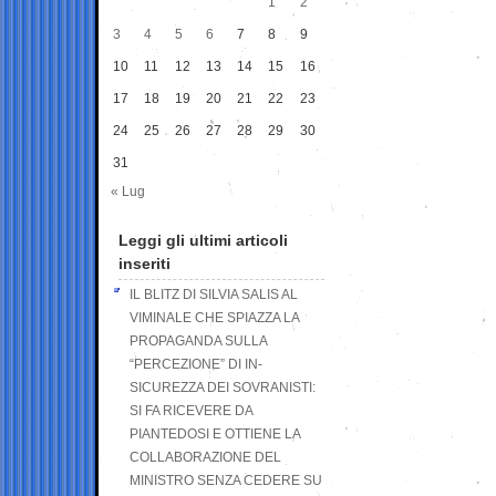
1
2
3
4
5
6
7
8
9
10
11
12
13
14
15
16
17
18
19
20
21
22
23
24
25
26
27
28
29
30
31
« Lug
Leggi gli ultimi articoli
inseriti
IL BLITZ DI SILVIA SALIS AL
VIMINALE CHE SPIAZZA LA
PROPAGANDA SULLA
“PERCEZIONE” DI IN-
SICUREZZA DEI SOVRANISTI:
SI FA RICEVERE DA
PIANTEDOSI E OTTIENE LA
COLLABORAZIONE DEL
MINISTRO SENZA CEDERE SU