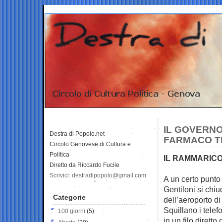
IL GOVERNO
Destra di Popolo.net
FARMACO TR
Circolo Genovese di Cultura e
Politica
IL RAMMARICO 
Diretto da Riccardo Fucile
Scrivici: destradipopolo@gmail.com
A un certo punto 
Gentiloni si
chiud
Categorie
dell’aeroporto d
Squillano i tele
100 giorni
(5)
in un filo dirett