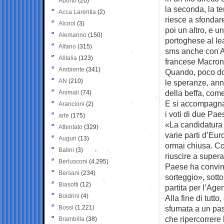
Aborto
(20)
la seconda, la t
Acca Larentia
(2)
riesce a sfondar
Alcool
(3)
poi un altro, e u
Alemanno
(150)
portoghese al le
Alfano
(315)
sms anche con An
Alitalia
(123)
francese Macron, 
Ambiente
(341)
Quando, poco dop
AN
(210)
le speranze, ann
della beffa, come
Animali
(74)
E si accompagna 
Arancioni
(2)
i voti di due P
arte
(175)
«La candidatura d
Attentato
(329)
varie parti d’Eur
Auguri
(13)
ormai chiusa. Co
Batini
(3)
riuscire a super
Berlusconi
(4.295)
Paese ha convinto
Bersani
(234)
sorteggio», sott
Biasotti
(12)
partita per l’Age
Boldrini
(4)
Alla fine di tut
Bossi
(1.221)
sfumata a un pas
che ripercorrere
Brambilla
(38)