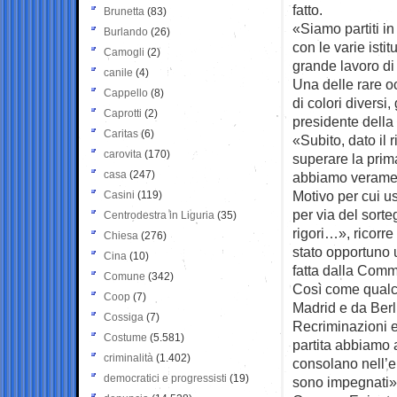
fatto.
Brunetta
(83)
«Siamo partiti in 
Burlando
(26)
con le varie istit
Camogli
(2)
grande lavoro di
canile
(4)
Una delle rare occ
Cappello
(8)
di colori diversi,
Caprotti
(2)
presidente dell
Caritas
(6)
«Subito, dato il 
carovita
(170)
superare la prim
casa
(247)
abbiamo veramen
Motivo per cui us
Casini
(119)
per via del sort
Centrodestra in Liguria
(35)
rigori…», ricorre
Chiesa
(276)
stato opportuno 
Cina
(10)
fatta dalla Comm
Comune
(342)
Così come qualcu
Coop
(7)
Madrid e da Berl
Cossiga
(7)
Recriminazioni e
Costume
(5.581)
partita abbiamo 
criminalità
(1.402)
consolano nell’en
democratici e progressisti
(19)
sono impegnati», 