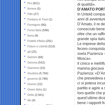
Fini
(821)
di qualità».
fioriere
(5)
D’AMATO POR
In Untold compar
Fitto
(27)
anni di avventur
Fontana di Trevi
(1)
D’Amato, il re de
Formigoni
(90)
conosciuto bene:
Forza Italia
(596)
oltre che un raffi
frana
(9)
grande spia italia
Fratelli d'Italia
(291)
Le imprese dello
Futuro e Libertà
(510)
fecero conquista
g8
(25)
svela Pazienza –
Gelmini
(68)
Mosca».
Genova
(542)
Il cinico e melli
manina giocava a 
Giannino
(10)
Pazienza: «D’Ama
Giustizia
(5.784)
che presiedeva e
governo
(5.799)
ci si poteva incu
Grasso
(22)
partito e agire 
Green Italia
(1)
loro quelle che p
Grillo
(2.941)
quest’ultimo dic
Idv
(4)
bene i rapporti f