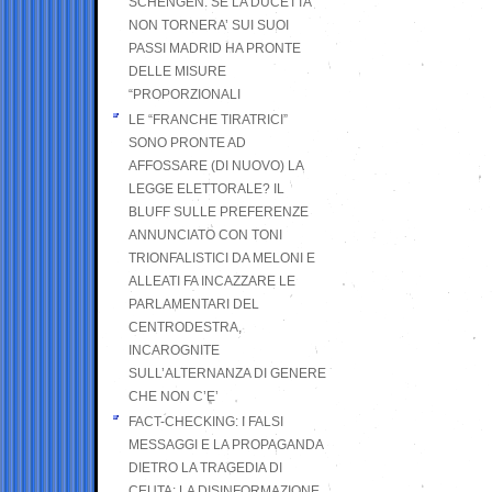
SCHENGEN. SE LA DUCETTA
NON TORNERA’ SUI SUOI
PASSI MADRID HA PRONTE
DELLE MISURE
“PROPORZIONALI
LE “FRANCHE TIRATRICI”
SONO PRONTE AD
AFFOSSARE (DI NUOVO) LA
LEGGE ELETTORALE? IL
BLUFF SULLE PREFERENZE
ANNUNCIATO CON TONI
TRIONFALISTICI DA MELONI E
ALLEATI FA INCAZZARE LE
PARLAMENTARI DEL
CENTRODESTRA,
INCAROGNITE
SULL’ALTERNANZA DI GENERE
CHE NON C’E’
FACT-CHECKING: I FALSI
MESSAGGI E LA PROPAGANDA
DIETRO LA TRAGEDIA DI
CEUTA: LA DISINFORMAZIONE