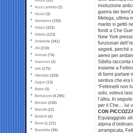
Aborto
(20)
rivoluzione anti
Acca Larentia
(2)
guerra dei trent’
Alcool
(3)
Melega, ultima m
Alemanno
(150)
marito si gettò n
Alfano
(315)
fondi a Che Guev
Alitalia
(123)
New York presso 
Ambiente
(341)
funzionari dell’is
AN
(210)
segreti, perché 
aereo per andare
Animali
(74)
Sibilla racconta 
Arancioni
(2)
insieme a Feltrin
arte
(175)
di farmi parlare 
Attentato
(329)
sentiva che era l
Auguri
(13)
“Feltrinelli non 
Batini
(3)
solo, voleva lasc
Berlusconi
(4.295)
l’altra. In segui
Bersani
(234)
per il Che… lui 
Biasotti
(12)
CON PICCOZZA
Boldrini
(4)
Equipaggiato alla
Bossi
(1.221)
alpina d’ordinan
arrampicata, Fel
Brambilla
(38)