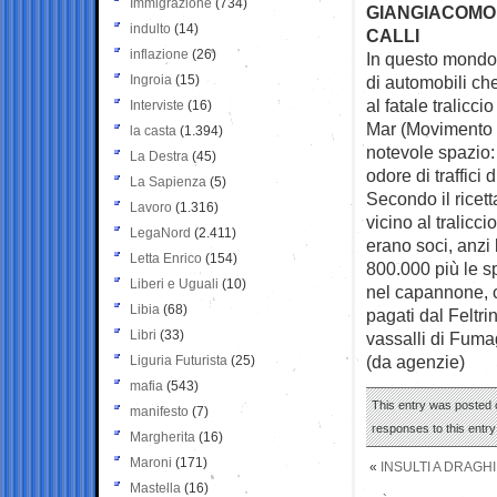
Immigrazione
(734)
GIANGIACOMO P
indulto
(14)
CALLI
inflazione
(26)
In questo mondo 
Ingroia
(15)
di automobili che
al fatale tralicci
Interviste
(16)
Mar (Movimento 
la casta
(1.394)
notevole spazio: 
La Destra
(45)
odore di traffici d
La Sapienza
(5)
Secondo il ricet
Lavoro
(1.316)
vicino al tralicci
LegaNord
(2.411)
erano soci, anzi
Letta Enrico
(154)
800.000 più le sp
Liberi e Uguali
(10)
nel capannone, 
Libia
(68)
pagati dal Feltri
Libri
(33)
vassalli di Fumag
(da agenzie)
Liguria Futurista
(25)
mafia
(543)
This entry was posted o
manifesto
(7)
responses to this entr
Margherita
(16)
Maroni
(171)
«
INSULTI A DRAGHI
Mastella
(16)