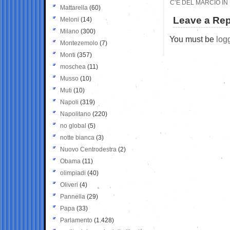
C’È DEL MARCIO IN
Mattarella
(60)
Leave a Rep
Meloni
(14)
Milano
(300)
You must be
log
Montezemolo
(7)
Monti
(357)
moschea
(11)
Musso
(10)
Muti
(10)
Napoli
(319)
Napolitano
(220)
no global
(5)
notte bianca
(3)
Nuovo Centrodestra
(2)
Obama
(11)
olimpiadi
(40)
Oliveri
(4)
Pannella
(29)
Papa
(33)
Parlamento
(1.428)