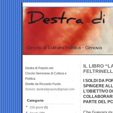
IL LIBRO “
Destra di Popolo.net
FELTRINELL
Circolo Genovese di Cultura e
Politica
I SOLDI DA PO
Diretto da Riccardo Fucile
SPINGERE ALL
Scrivici: destradipopolo@gmail.com
L’OBIETTIVO 
COLLABORARE 
Categorie
PARTE DEL PC
100 giorni
(5)
Che Guevara muor