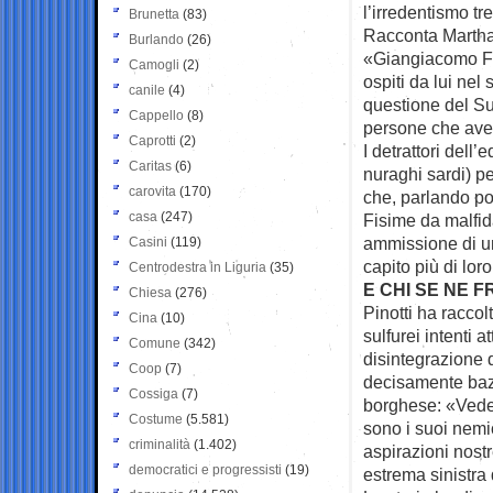
l’irredentismo tr
Brunetta
(83)
Racconta Martha
Burlando
(26)
«Giangiacomo Fel
Camogli
(2)
ospiti da lui nel
canile
(4)
questione del Sud
Cappello
(8)
persone che avev
Caprotti
(2)
I detrattori dell’
Caritas
(6)
nuraghi sardi) p
carovita
(170)
che, parlando po
casa
(247)
Fisime da malfida
ammissione di un
Casini
(119)
capito più di lor
Centrodestra in Liguria
(35)
E CHI SE NE F
Chiesa
(276)
Pinotti ha raccolt
Cina
(10)
sulfurei intenti 
Comune
(342)
disintegrazione d
Coop
(7)
decisamente bazz
Cossiga
(7)
borghese: «Vede,
Costume
(5.581)
sono i suoi nemic
criminalità
(1.402)
aspirazioni nost
democratici e progressisti
(19)
estrema sinistra 