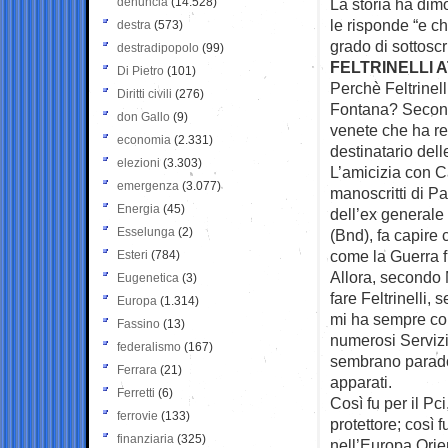
denuncia
(14.528)
La storia ha dimo
le risponde “e c
destra
(573)
grado di sottoscr
destradipopolo
(99)
FELTRINELLI
Di Pietro
(101)
Perchè Feltrinell
Diritti civili
(276)
Fontana? Secondo
don Gallo
(9)
venete che ha re
economia
(2.331)
destinatario dell
elezioni
(3.303)
L’amicizia con Ca
emergenza
(3.077)
manoscritti di P
Energia
(45)
dell’ex generale
Esselunga
(2)
(Bnd), fa capire c
come la Guerra f
Esteri
(784)
Allora, secondo
Eugenetica
(3)
fare Feltrinelli,
Europa
(1.314)
mi ha sempre colp
Fassino
(13)
numerosi Servizi
federalismo
(167)
sembrano parados
Ferrara
(21)
apparati.
Ferretti
(6)
Così fu per il Pc
ferrovie
(133)
protettore; così 
finanziaria
(325)
nell’Europa Orien